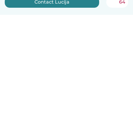
Contact Lucija
64
Nederlands
Hoe het werkt
Help
Voorwaarden & Privacy
Tarieven
Bedrijfsgegevens
Babysits for Work
Community standaarden