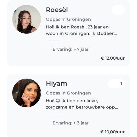
Roesèl
Oppas in Groningen
Hoi! Ik ben Roesèl, 23 jaar en
woon in Groningen. Ik studeer
Bedrijfskunde aan de RUG. Ik
ben spontaan, lief en zorgzaam
Ervaring: > 7 jaar
en vind het leuk om met
€ 12,00/uur
kinderen bezig te zijn. Zelf heb
ik..
Hiyam
1
Oppas in Groningen
Hoi! 😊 Ik ben een lieve,
zorgzame en betrouwbare oppas
met veel ervaring. Ik heb een
tweejarige opleiding afgerond
Ervaring: > 3 jaar
waarbij ik dagelijks ongeveer 9
€ 10,00/uur
uur met kinderen werkte en