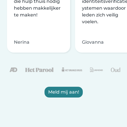
die hulp thuis nodig
identiteitsverificati
hebben makkelijker
ystemen waardoor
te maken!
leden zich veilig
voelen.
Nerina
Giovanna
Meld mij aan!