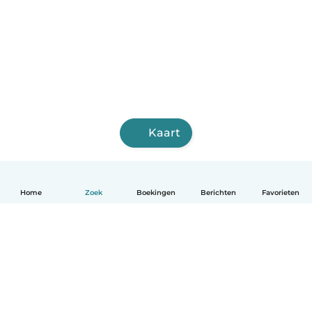
Kaart
Home
Zoek
Boekingen
Berichten
Favorieten
Nederlands
Hoe het werkt
Help
Voorwaarden & Privacy