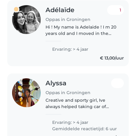
Adélaïde
1
Oppas in Groningen
Hi ! My name is Adelaide ! I m 20
years old and I moved in the
Netherlands 2 years ago to be an
Aupair! I m now in Groningen for
Ervaring: > 4 jaar
my studies after being an Aupair
€ 13,00/uur
for almost 2 years..
Alyssa
Oppas in Groningen
Creative and sporty girl, Ive
always helped taking car of
children all ages —my parents
own a french school going from
Ervaring: > 4 jaar
nursery to elementary. Fluent in
Gemiddelde reactietijd: 6 uur
English, French, and