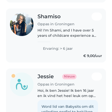
oppaste...
Shamiso
Oppas in Groningen
Hi! I'm Shami, and I have over 5
years of childcare experience as
an au pair and babysitter. During
that time, I've cared for children
Ervaring: > 6 jaar
of different ages, including
€ 9,00/uur
triplets, which..
Jessie
Nieuw
Oppas in Groningen
Hoi, ik ben Jessie! Ik ben 16 jaar
en ik vind het heel leuk om op
kinderen te passen. Ik ben een
lief en zachtaardig persoon en
Word lid van Babysits om dit
houd me graag goed aan de
volledige profiel te bekijken.