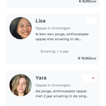
€ 8,00/uur
Vietnamese,..
Lisa
Oppas in Groningen
Ik ben een jonge, enthousiaste
oppas met ervaring in de
kinderopvang. Ik ben
gespecialiseerd in het verzorgen
Ervaring: > 4 jaar
van kinderen van alle leeftijden,
€ 15,00/uur
van baby's tot tieners. Ik ben
first..
Yara
4
Oppas in Groningen
Als jonge, enthousiaste oppas
met 2 jaar ervaring in de zorg
voor kinderen van baby tot
schoolleeftijd, ben ik graag