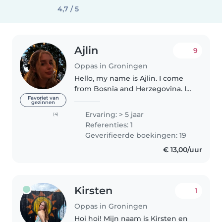
4,7 / 5
Ajlin
9
Oppas in Groningen
Hello, my name is Ajlin. I come
from Bosnia and Herzegovina. I
have a Master's degree in
Favoriet van
gezinnen
Psychology in the Netherlands. I
Ervaring: > 5 jaar
(4)
have been working in childcare
Referenties: 1
for about 6 years with focus..
Geverifieerde boekingen: 19
€ 13,00/uur
Kirsten
1
Oppas in Groningen
Hoi hoi! Mijn naam is Kirsten en