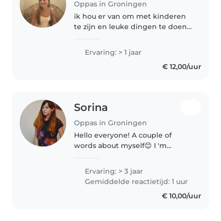
Oppas in Groningen
ik hou er van om met kinderen
te zijn en leuke dingen te doen,
zoals speeltuin, monkey town,
buiten spelen, binnen spelen.
Ervaring: > 1 jaar
alles om het gezellig te houden.
€ 12,00/uur
ik weet goed hoe ik met..
Sorina
Oppas in Groningen
Hello everyone! A couple of
words about myself😊 I 'm
responsible, creative, and
empathetic childcare provider in
Ervaring: > 3 jaar
my 30s . I have a Master's in
Gemiddelde reactietijd: 1 uur
Technics and Strategies of
€ 10,00/uur
Sculpture,..