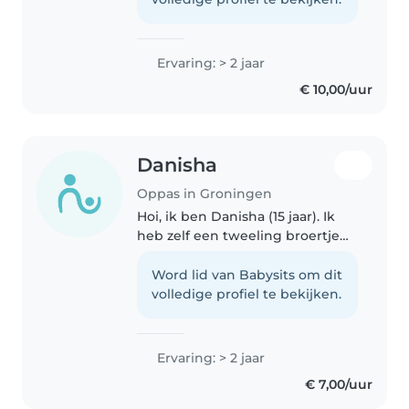
afspraken en regels. Ik heb..
Ervaring: > 2 jaar
€ 10,00/uur
Danisha
Oppas in Groningen
Hoi, ik ben Danisha (15 jaar). Ik
heb zelf een tweeling broertje
en zusje, dus ik weet hoe ik goed
op kinderen moet letten. Ik ben
Word lid van Babysits om dit
geduldig, oplettend en vind het
volledige profiel te bekijken.
leuk om samen te..
Ervaring: > 2 jaar
€ 7,00/uur