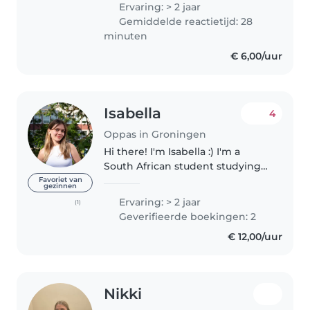
Ervaring: > 2 jaar
bereid om op uw kinderen te
Gemiddelde reactietijd: 28
passen. Ik ben Nederlands en
minuten
Engels..
€ 6,00/uur
Isabella
4
Oppas in Groningen
Hi there! I'm Isabella :) I'm a
South African student studying
here in Groningen. I have been
Favoriet van
gezinnen
living here in the city for almost
Ervaring: > 2 jaar
(1)
three years now and I absolutely
Geverifieerde boekingen: 2
love it. I'm trying..
€ 12,00/uur
Nikki