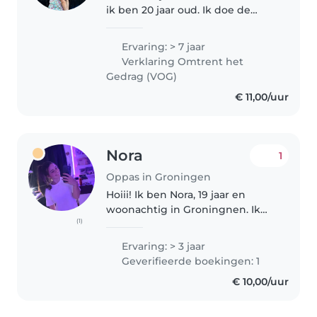
ik ben 20 jaar oud. Ik doe de
opleiding docent beeldende
vorming op de kunstacademie,
Ervaring: > 7 jaar
dus ik ben erg creatief en
Verklaring Omtrent het
leergierig. Al sinds ik 11 ben pas..
Gedrag (VOG)
€ 11,00/uur
Nora
1
Oppas in Groningen
Hoiii! Ik ben Nora, 19 jaar en
woonachtig in Groningnen. Ik
(1)
pas al zo'n 3 jaar op bij kinderen
van verschillende leeftijden( 0-11)
Ervaring: > 3 jaar
Ik vind het ontzettend leuk om
Geverifieerde boekingen: 1
met kinderen te zijn...
€ 10,00/uur