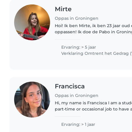
Mirte
Oppas in Groningen
Hoi! Ik ben Mirte, ik ben 23 jaar oud 
oppassen! Ik doe de Pabo in Groningen en ik zit in mijn
tweede jaar. Ik heb in totaal een ja
bij de kleuters,..
Ervaring: > 5 jaar
Verklaring Omtrent het Gedrag 
Francisca
Oppas in Groningen
Hi, my name is Francisca I am a stud
part-time or occasional job to have a
to babysit in Portugal for multiple f
from..
Ervaring: > 1 jaar