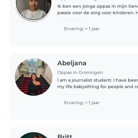
Ik ben een jonge oppas in mijn tie
passie voor de zorg voor kinderen.
jarenlange ervaring heb, kijk ik erg
jouw kinderen op een..
Ervaring: < 1 jaar
Abeljana
Oppas in Groningen
I am a journalist student. I have b
my life babysitting for people and re
I am quite comfortable with children
with them..
Ervaring: < 1 jaar
Britt