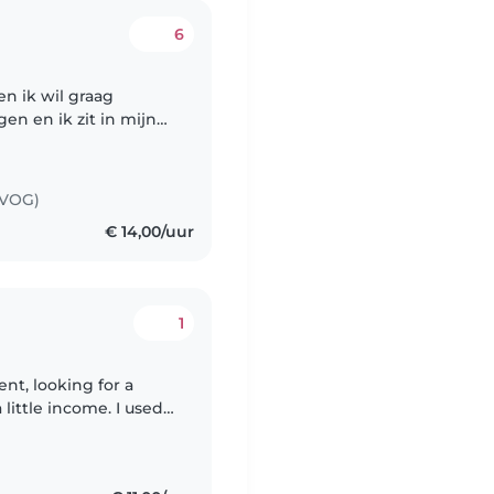
6
en ik wil graag
ar lang stage gelopen
(VOG)
€ 14,00/uur
1
ent, looking for a
 little income. I used
amily friends' children