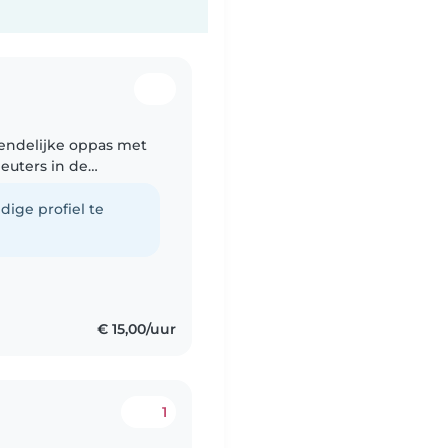
iendelijke oppas met
euters in de
, knutselen en spelen.
dige profiel te
€ 15,00/uur
1