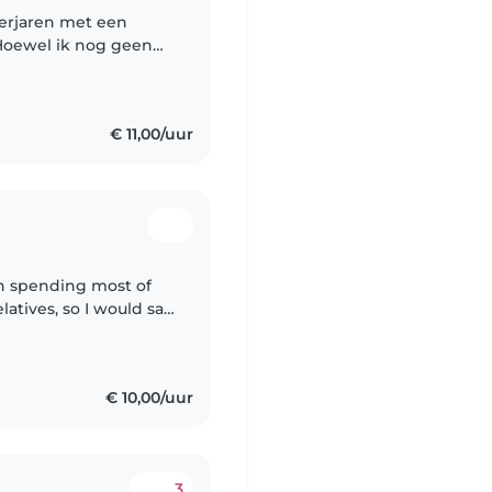
nerjaren met een
 Hoewel ik nog geen
 uit naar de kans om
€ 11,00/uur
een spending most of
latives, so I would say
😊 . I love playing
€ 10,00/uur
3