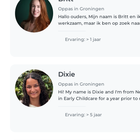
Oppas in Groningen
Hallo ouders, Mijn naam is Britt en ik ben momenteel
werkzaam, maar ik ben op zoek naa
om mijn vrije tijd in te vullen door 
doen. Een paar jaar..
Ervaring: > 1 jaar
Dixie
Oppas in Groningen
Hi! My name is Dixie and I'm from 
in Early Childcare for a year prior t
experience babysitting for over five
roles,..
Ervaring: > 5 jaar