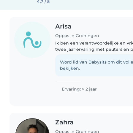
4,7 / 5
Arisa
Oppas in Groningen
Ik ben een verantwoordelijke en vr
twee jaar ervaring met peuters en p
kleuterklas. Ik ben dol op voorlezen
Ook ben ik comfortabel..
Word lid van Babysits om dit volle
bekijken.
Ervaring: > 2 jaar
Zahra
Oppas in Groningen