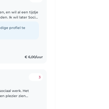
n, en wil al een tijdje
en. Ik wil later Social
edagogische kant
dige profiel te
€ 6,00/uur
3
 sociaal werk. Het
en plezier zien
 Ook vind ik een