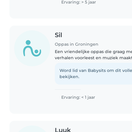
Ervaring: > 5 jaar
Sil
Oppas in Groningen
Een vriendelijke oppas die graag me
verhalen voorleest en muziek maakt
ervaring hebben, mijn passie is gro
met baby's tot en..
Word lid van Babysits om dit volle
bekijken.
Ervaring: < 1 jaar
Luuk