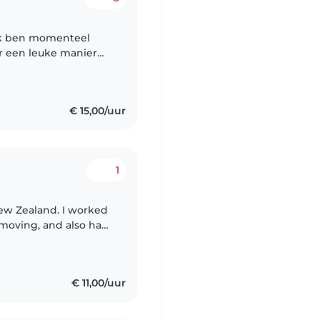
r een leuke manier
iets voor anderen te
€ 15,00/uur
1
New Zealand. I worked
o moving, and also have
 years. Over these two
€ 11,00/uur