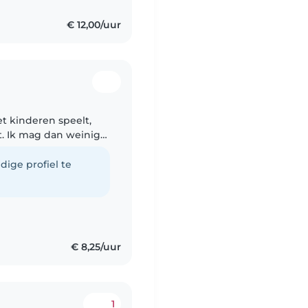
€ 12,00/uur
t kinderen speelt,
. Ik mag dan weinig
ot! Ik ben vertrouwd
dige profiel te
€ 8,25/uur
1