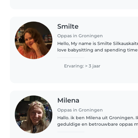
Smilte
Oppas in Groningen
Hello, My name is Smilte Silkauskaite
love babysitting and spending time 
graduated last year from a secondar
studying in the..
Ervaring: > 3 jaar
Milena
Oppas in Groningen
Hallo. ik ben Milena uit Groningen.
geduldige en betrouwbare oppas me
kinderen. Miin liefde voor kindere
moeder, die verpleegkundige..