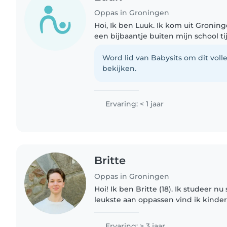
Oppas in Groningen
Hoi, Ik ben Luuk. Ik kom uit Groninge
een bijbaantje buiten mijn school tijd
Work gaan studeren, en ook een p
opgaan...
Word lid van Babysits om dit volle
bekijken.
Ervaring: < 1 jaar
Britte
Oppas in Groningen
Hoi! Ik ben Britte (18). Ik studeer nu
leukste aan oppassen vind ik kinder
hebben en ze nieuwe dingen leren!
band hebben met de kinderen..
Ervaring: > 3 jaar