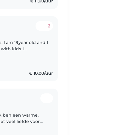
€ 11,00/uur
2
. I am 19year old and I
with kids. I
y school and currantly
€ 10,00/uur
 Ik ben een warme,
t veel liefde voor
n komt van mijn