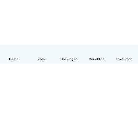
Home
Zoek
Boekingen
Berichten
Favorieten
Nederlands
Hoe het werkt
Help
Voorwaarden & Privacy
Tarieven
Bedrijfsgegevens
Babysits for Work