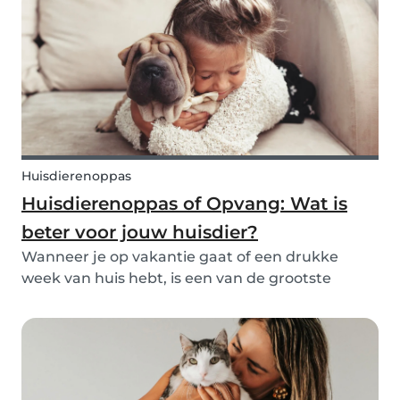
dagelijkse wandelingen, korte bezoekjes of
overnachtingen, de j...
Huisdierenoppas
Huisdierenoppas of Opvang: Wat is
beter voor jouw huisdier?
Wanneer je op vakantie gaat of een drukke
week van huis hebt, is een van de grootste
vragen voor huisdiereigenaren: wie zorgt er voor
mijn harige vriend? Twee van de populairste
opties zijn een huisdierenoppas inschakelen of je
huisdier...