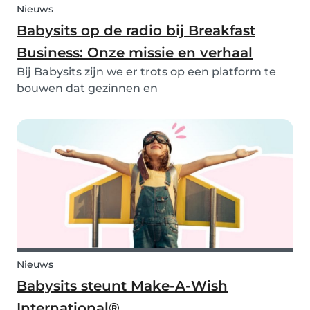
Nieuws
Babysits op de radio bij Breakfast
Business: Onze missie en verhaal
Bij Babysits zijn we er trots op een platform te
bouwen dat gezinnen en
kinderopvangorganisaties wereldwijd op een
veilige, transparante en toegankelijke manier
met elkaar verbindt. Onlangs kregen we de
gelegenheid om live op de radio me...
Nieuws
Babysits steunt Make-A-Wish
International®