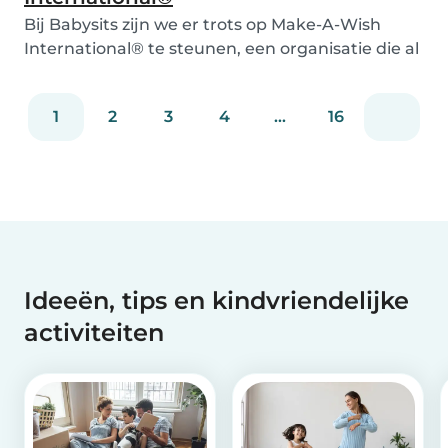
Bij Babysits zijn we er trots op Make-A-Wish
International® te steunen, een organisatie die al
meer dan 45 jaar dromen van kinderen met
ernstige ziekten waarmaakt. 💙
1
2
3
4
...
16
Ideeën, tips en kindvriendelijke
activiteiten