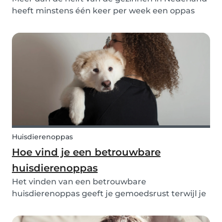
heeft minstens één keer per week een oppas
nodig, waarbij een groot deel van de vraag naar
een oppas plaatsvindt tijdens werktijden. Dit
laat zien dat veel ouders niet alleen af en toe een
o...
Huisdierenoppas
Hoe vind je een betrouwbare
huisdierenoppas
Het vinden van een betrouwbare
huisdierenoppas geeft je gemoedsrust terwijl je
weg bent, wetende dat je harige vriend veilig,
gelukkig en goed verzorgd is. Of het nu gaat om