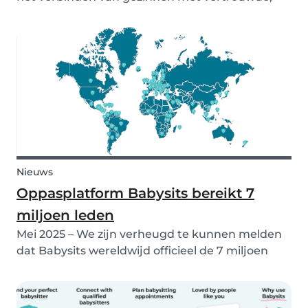
zorgzame en verantwoordelijke babysitters.
Maar een gezin bestaat niet alleen uit mensen;
ook onze huisdieren horen erbij! Daarom breidt
Babysit...
Nieuws
Oppasplatform Babysits bereikt 7
miljoen leden
Mei 2025 – We zijn verheugd te kunnen melden
dat Babysits wereldwijd officieel de 7 miljoen
leden heeft bereikt. Wat begon als een klein
lokaal initiatief in Rotterdam, is uitgegroeid tot
een levendige internationale community die