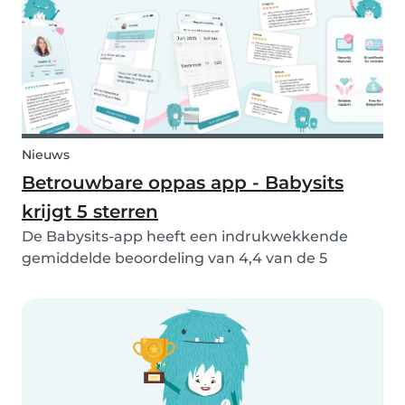
ouders...
Nieuws
Betrouwbare oppas app - Babysits
krijgt 5 sterren
De Babysits-app heeft een indrukwekkende
gemiddelde beoordeling van 4,4 van de 5
sterren behaald in de App Store en Google Play,
gebaseerd op meer dan 15.000 reviews en meer
dan 2 miljoen app-downloads. Dit weerspiegelt
de positieve erva...