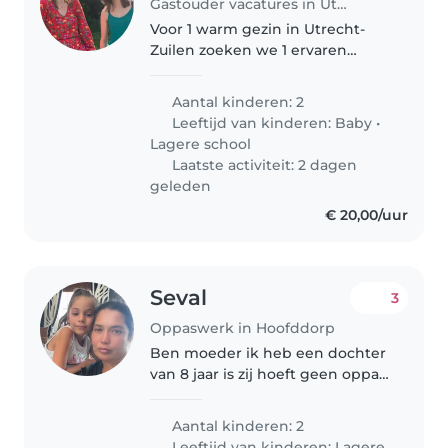
Gastouder vacatures in Utrecht
Voor 1 warm gezin in Utrecht-
Zuilen zoeken we 1 ervaren
pedagogisch
medewerker/gastouder die 2 tot
Aantal kinderen: 2
3 vaste dagen als nanny aan huis
Leeftijd van kinderen:
Baby
•
wil werken. Het gaat om 20–36
Lagere school
uur per week, met..
Laatste activiteit: 2 dagen
geleden
€ 20,00/uur
Seval
3
Oppaswerk in Hoofddorp
Ben moeder ik heb een dochter
van 8 jaar is zij hoeft geen oppas
maar hulp bij kleine motoriek
grote motoriek spelletjes voor
Aantal kinderen: 2
lezen getallen alfabet leren
Leeftijd van kinderen:
Lagere