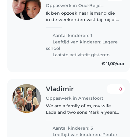
Oppaswerk in Oud-Beijerland
Ik ben opzoek naar iemand die
in de weekenden vast bij mij of
bij jou. zou kunnen oppassen. Dit
zal om minimaal 2 hele
Aantal kinderen: 1
weekenden zijn ( de zaterdag
Leeftijd van kinderen:
Lagere
van 0830 tot 1830 max en de
school
zondag..
Laatste activiteit: gisteren
€ 11,00/uur
Vladimir
8
Oppaswerk in Amersfoort
We are a family of m, my wife
Lada and two sons Mark 4 years
old and Leonard 1 year. I work as
IT engineer and Lada is taking
Aantal kinderen: 3
care of our kids. Originally we are
Leeftijd van kinderen:
Peuter