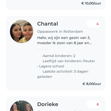
€ 10,00/uur
Chantal
4
Oppaswerk in Rotterdam
Hallo, wij zijn een gezin van 3,
moeder ik zoon van 8 jaar en
meisje van 1 jaar. Wij zijn opzoek
naar een oppas die af en toe een
Aantal kinderen: 2
middag of avond kan oppassen
Leeftijd van kinderen:
Peuter
•
Lagere school
Laatste activiteit: 3 dagen
geleden
€ 8,00/uur
Dorieke
6