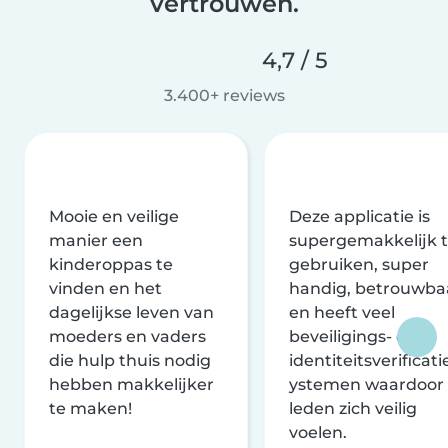
vertrouwen.
4,7 / 5
3.400+ reviews
Mooie en veilige
Deze applicatie is
manier een
supergemakkelijk 
kinderoppas te
gebruiken, super
vinden en het
handig, betrouwba
dagelijkse leven van
en heeft veel
moeders en vaders
beveiligings- en
die hulp thuis nodig
identiteitsverificati
hebben makkelijker
ystemen waardoor
te maken!
leden zich veilig
voelen.