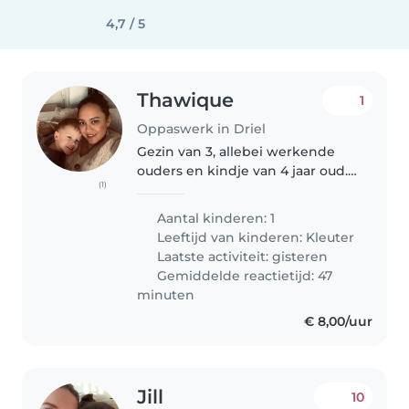
4,7 / 5
Thawique
1
Oppaswerk in Driel
Gezin van 3, allebei werkende
ouders en kindje van 4 jaar oud.
(1)
We zoeken een oppas dat een
keer in de zoveel tijd een
Aantal kinderen: 1
avondje kan oppassen, zodat wij
Leeftijd van kinderen:
Kleuter
een keer iets met z'n 2 kunnen..
Laatste activiteit: gisteren
Gemiddelde reactietijd: 47
minuten
€ 8,00/uur
Jill
10