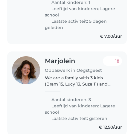
Aantal kinderen: 1
português. Precisamos de
Leeftijd van kinderen:
Lagere
alguém tranquilo, que saiba
school
lidar..
Laatste activiteit: 5 dagen
geleden
€ 7,00/uur
Marjolein
18
Oppaswerk in Oegstgeest
We are a family with 3 kids
(Bram 15, Lucy 13, Suze 11) and
looking for someone who can
"mind" them 1 or 2 regular days a
Aantal kinderen: 3
week (Mondays, Tuesdays,
Leeftijd van kinderen:
Lagere
Thursdays for coming year (after..
school
Laatste activiteit: gisteren
€ 12,50/uur