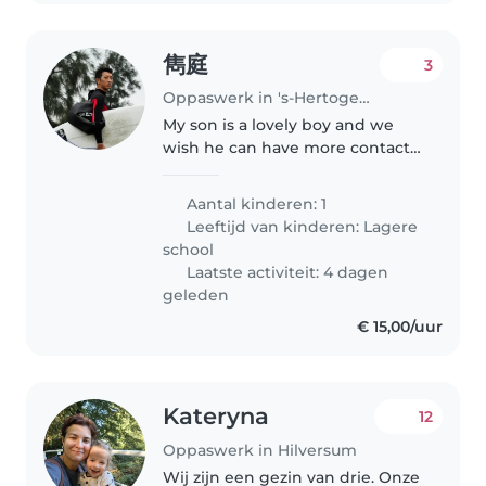
雋庭
3
Oppaswerk in 's-Hertogenbosch
My son is a lovely boy and we
wish he can have more contacts
to NL culture and chance to
speak in Dutch. Further, we wish
Aantal kinderen: 1
he can have chance to make
Leeftijd van kinderen:
Lagere
friends with the same age kids...
school
Laatste activiteit: 4 dagen
geleden
€ 15,00/uur
Kateryna
12
Oppaswerk in Hilversum
Wij zijn een gezin van drie. Onze