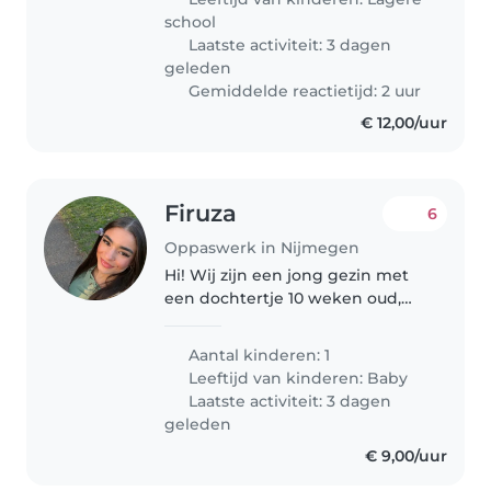
schrijven kleine letters..
school
Laatste activiteit: 3 dagen
geleden
Gemiddelde reactietijd: 2 uur
€ 12,00/uur
Firuza
6
Oppaswerk in Nijmegen
Hi! Wij zijn een jong gezin met
een dochtertje 10 weken oud,
aangezien we een jong kindje
hebben zoeken we een
Aantal kinderen: 1
geduldige, zorgzame en
Leeftijd van kinderen:
Baby
betrouwbare oppas die ervaring
Laatste activiteit: 3 dagen
heeft met jonge..
geleden
€ 9,00/uur