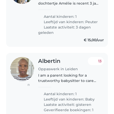
dochtertje Amélie is recent 3 jaar
oud geworden. We wonen in
Hilversum en zoeken een lieve
Aantal kinderen: 1
en betrouwbare oppas die per
Leeftijd van kinderen:
Peuter
20 augustus beschikbaar is..
Laatste activiteit: 3 dagen
geleden
€ 15,00/uur
Albertin
13
Oppaswerk in Leiden
I am a parent looking for a
trustworthy babysitter to care
(1)
for my 3 year old daughter. I am
traveling from Switzerland for a
Aantal kinderen: 1
conference (2-3 September
Leeftijd van kinderen:
Baby
2026) in Leiden. So, i need
Laatste activiteit: gisteren
someone..
Geverifieerde boekingen: 1