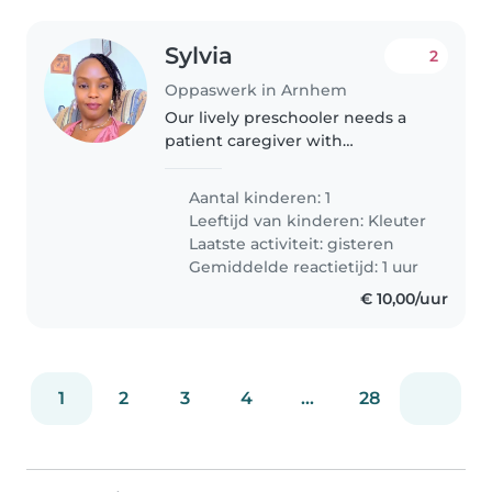
Sylvia
2
Oppaswerk in Arnhem
Our lively preschooler needs a
patient caregiver with
experience supporting
neurodiverse children. Must
Aantal kinderen: 1
assist with homework and lively
Leeftijd van kinderen:
Kleuter
playtime in our home. Any
Laatste activiteit: gisteren
experience with autism..
Gemiddelde reactietijd: 1 uur
€ 10,00/uur
1
2
3
4
...
28