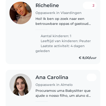
Richeline
2
Oppaswerk in Vlaardingen
Hoi! Ik ben op zoek naar een
betrouwbare oppas of gastouder
voor mijn nieuwsgierige,
vriendelijke en intelligente
Aantal kinderen: 1
dochter(1jaar). Mij kleine is altijd
Leeftijd van kinderen:
Peuter
benieuwd en graag bezig, dus..
Laatste activiteit: 4 dagen
geleden
€ 8,00/uur
Ana Carolina
Oppaswerk in Almelo
Procuramos uma Babysitter que
ajude o nosso filho, um aluno do
primeiro ciclo, com os trabalhos
de casa e que seja fluente em