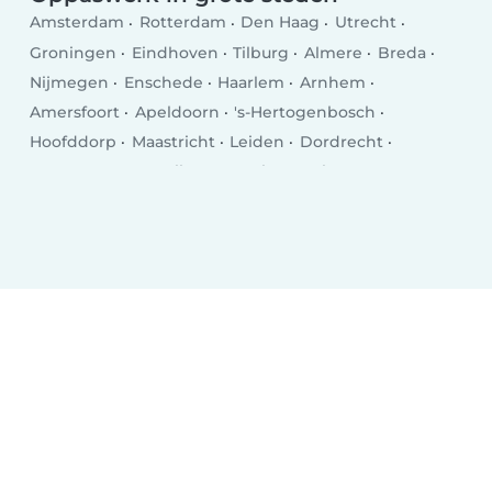
Amsterdam
Rotterdam
Den Haag
Utrecht
Groningen
Eindhoven
Tilburg
Almere
Breda
Nijmegen
Enschede
Haarlem
Arnhem
Amersfoort
Apeldoorn
's-Hertogenbosch
Hoofddorp
Maastricht
Leiden
Dordrecht
Zoetermeer
Zwolle
Hengelo
Venlo
Deventer
Delft
Alkmaar
Heerlen
Leeuwarden
Hilversum
Purmerend
Amstelveen
Roosendaal
Oss
Schiedam
Spijkenisse
Helmond
Vlaardingen
Almelo