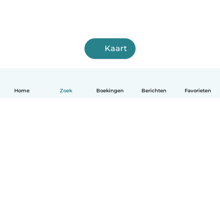
Kaart
Home
Zoek
Boekingen
Berichten
Favorieten
Nederlands
Hoe het werkt
Help
Voorwaarden & Privacy
Tarieven
Bedrijfsgegevens
Babysits for Work
Community standaarden