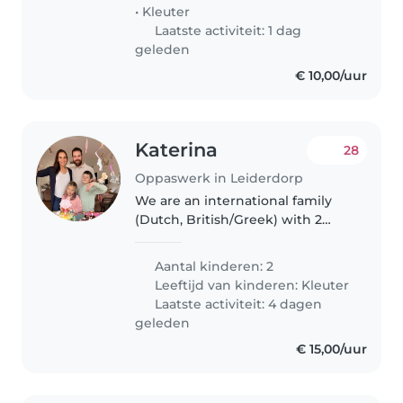
from Moscow and live..
•
Kleuter
Laatste activiteit: 1 dag
geleden
€ 10,00/uur
Katerina
28
Oppaswerk in Leiderdorp
We are an international family
(Dutch, British/Greek) with 2
children looking for a nanny to
help with our 8 year old son and
Aantal kinderen: 2
a 7 year old daughter on a
Leeftijd van kinderen:
Kleuter
permanent basis: Our son has..
Laatste activiteit: 4 dagen
geleden
€ 15,00/uur