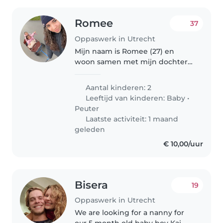
Romee
37
Oppaswerk in Utrecht
Mijn naam is Romee (27) en
woon samen met mijn dochters
Skye (4) en Shae (2) in Utrecht.
Skye en Shae zijn 2 vrolijke
Aantal kinderen: 2
meiden en vinden het heerlijk
Leeftijd van kinderen:
Baby
•
om alle aandacht op te eisen. Ik..
Peuter
Laatste activiteit: 1 maand
geleden
€ 10,00/uur
Bisera
19
Oppaswerk in Utrecht
We are looking for a nanny for