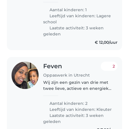
Aantal kinderen: 1
Leeftijd van kinderen:
Lagere
school
Laatste activiteit: 3 weken
geleden
€ 12,00/uur
Feven
2
Oppaswerk in Utrecht
Wij zijn een gezin van drie met
twee lieve, actieve en energieke
kinderen. Onze zoon heeft een
ontwikkelingsachterstand en
Aantal kinderen: 2
heeft extra begeleiding en
Leeftijd van kinderen:
Kleuter
structuur nodig. Ondanks de
Laatste activiteit: 3 weken
uitdagingen..
geleden