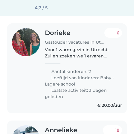
4,7 / 5
Dorieke
6
Gastouder vacatures in Utrecht
Voor 1 warm gezin in Utrecht-
Zuilen zoeken we 1 ervaren
pedagogisch
medewerker/gastouder die 2 tot
Aantal kinderen: 2
3 vaste dagen als nanny aan huis
Leeftijd van kinderen:
Baby
•
wil werken. Het gaat om 20–36
Lagere school
uur per week, met..
Laatste activiteit: 3 dagen
geleden
€ 20,00/uur
Annelieke
18