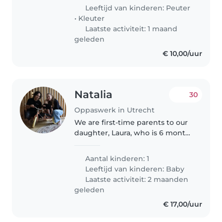
a babysitter who can keep up
Leeftijd van kinderen:
Peuter
with their high..
•
Kleuter
Laatste activiteit: 1 maand
geleden
€ 10,00/uur
Natalia
30
Oppaswerk in Utrecht
We are first-time parents to our
daughter, Laura, who is 6 months
old. So far, she’s been
comfortable around new people,
Aantal kinderen: 1
but she especially enjoys
Leeftijd van kinderen:
Baby
spending time with us —
Laatste activiteit: 2 maanden
whether it’s..
geleden
€ 17,00/uur