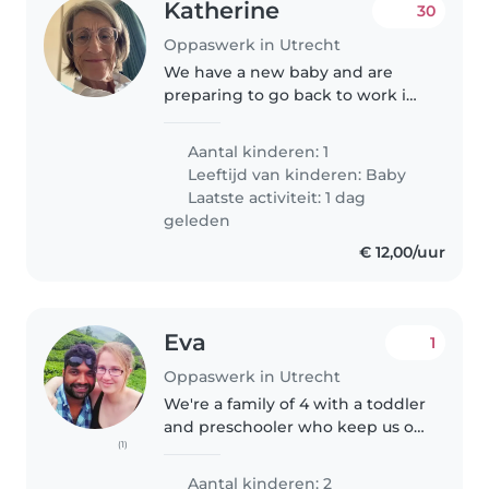
Katherine
30
Oppaswerk in Utrecht
We have a new baby and are
preparing to go back to work in
June. We work full days at the
hospital and need someone
Aantal kinderen: 1
from 7 am to 7 pm on some days.
Leeftijd van kinderen:
Baby
Spanish speaking preferably.
Laatste activiteit: 1 dag
Preferably..
geleden
€ 12,00/uur
Eva
1
Oppaswerk in Utrecht
We're a family of 4 with a toddler
and preschooler who keep us on
(1)
our toes. Our energetic, creative,
and playful little ones would love
Aantal kinderen: 2