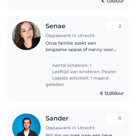
€ 7,00/uur
Senae
2
Oppaswerk in Utrecht
Onze familie zoekt een
zorgzame oppas of nanny voor
onze speelse en sportieve
dreumes. Iemand die met
Aantal kinderen: 1
plezier en geduld onze dreumes
Leeftijd van kinderen:
Peuter
bezig houdt. Graag bij jullie thuis,
Laatste activiteit: 1 maand
in jullie..
geleden
€ 12,00/uur
Sander
11
Oppaswerk in Utrecht
Wij zijn op zoek naar een lieve