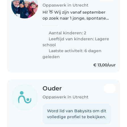
Oppaswerk in Utrecht
Hi! 👋 Wij zijn vanaf september
op zoek naar 1 jonge, spontane
en actieve oppas voor onze 2
kids van 9 (jongen) en bijna 7
Aantal kinderen: 2
jaar (meisje). Het gaat om 1x per
Leeftijd van kinderen:
Lagere
2 weken op maandag, van..
school
Laatste activiteit: 6 dagen
geleden
€ 13,00/uur
Ouder
Oppaswerk in Utrecht
Word lid van Babysits om dit
volledige profiel te bekijken.