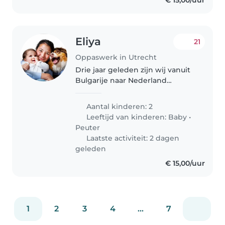
€ 15,00/uur
Eliya
21
Oppaswerk in Utrecht
Drie jaar geleden zijn wij vanuit
Bulgarije naar Nederland
verhuisd. We hebben twee
kinderen. Ons oudste kind was
Aantal kinderen: 2
vier maanden oud toen we hier
Leeftijd van kinderen:
Baby
•
kwamen; zij is nu 3,5 jaar. Ons
Peuter
jongste..
Laatste activiteit: 2 dagen
geleden
€ 15,00/uur
1
2
3
4
...
7