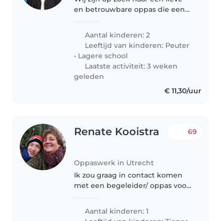
en betrouwbare oppas die een
namiddag en avond met onze
twee schatten wil doorbrengen!
Aantal kinderen: 2
We hebben een energieke 2-
Leeftijd van kinderen:
Peuter
jarige zoon en een lieve,
•
Lagere school
nieuwsgierige..
Laatste activiteit: 3 weken
geleden
€ 11,30/uur
Renate Kooistra
69
Oppaswerk in Utrecht
Ik zou graag in contact komen
met een begeleider/ oppas voor
mijn gehandicapte zoon van 14
jaar. gevraagde dagen -s
Aantal kinderen: 1
ochtends van 7-830 uur - ma t/m