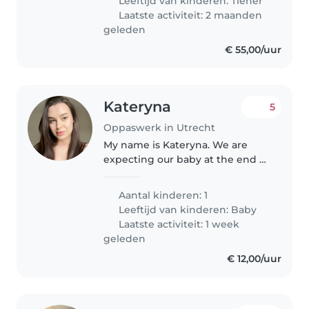
Leeftijd van kinderen:
Tiener
vr van 1515-1830 uur - wo
Laatste activiteit: 2 maanden
ochtend..
geleden
€ 55,00/uur
Kateryna
5
Oppaswerk in Utrecht
My name is Kateryna. We are
expecting our baby at the end of
July and are looking for a caring
and reliable babysitter/nanny to
Aantal kinderen: 1
help us after the baby arrives.
Leeftijd van kinderen:
Baby
We would love to find..
Laatste activiteit: 1 week
geleden
€ 12,00/uur