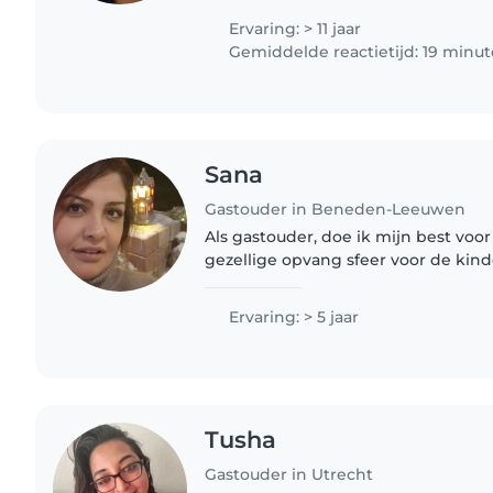
mijn MBO Helpende..
Ervaring: > 11 jaar
Gemiddelde reactietijd: 19 minu
Sana
Gastouder in Beneden-Leeuwen
Als gastouder, doe ik mijn best voor een fijne veilige en
gezellige opvang sfeer voor de kinderen. Daarvoo
een apparte opvangruimte met vers
speelhoekjes en een..
Ervaring: > 5 jaar
Tusha
Gastouder in Utrecht