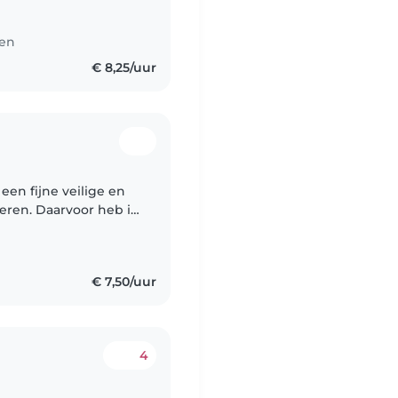
ten
€ 8,25/uur
r heb ik
chillende
€ 7,50/uur
4