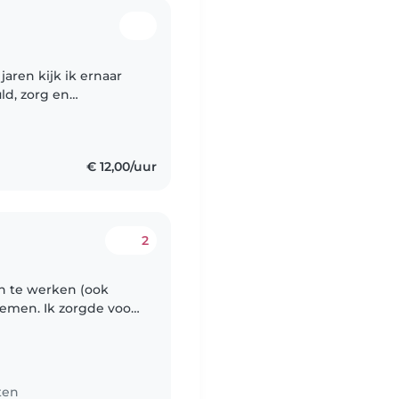
jaren kijk ik ernaar
ld, zorg en
ijn ruime ervaring in
€ 12,00/uur
2
n te werken (ook
emen. Ik zorgde voor
oen mijn moeder
ten