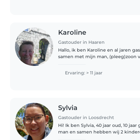
Karoline
Gastouder in Haaren
Hallo, ik ben Karoline en al jaren g
samen met mijn man, (pleeg)zoon v
in het buitengebied van Haaren. 
heerlijke tuin helemaal aangepast..
Ervaring: > 11 jaar
Sylvia
Gastouder in Loosdrecht
Hi! Ik ben Sylvia, 40 jaar oud, 10 ja
man en samen hebben wij 2 kinderen
Ondanks dat ik mijn HBO al had be