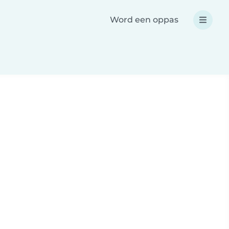
Word een oppas