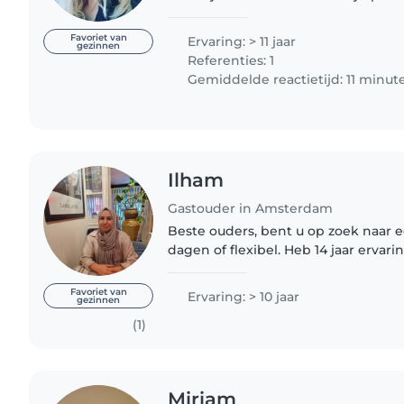
we in bezuidenhout den Haag. Al vanaf mijn 17e jaar ben
ik werkzaam..
Favoriet van
Ervaring: > 11 jaar
gezinnen
Referenties: 1
Gemiddelde reactietijd: 11 minut
Ilham
Gastouder in Amsterdam
Beste ouders, bent u op zoek naar 
dagen of flexibel. Heb 14 jaar ervari
gastouder. Verder ben ik gek op kinderen samen
spelen,naar de speeltuin, activiteiten
Favoriet van
Ervaring: > 10 jaar
gezinnen
(1)
Miriam