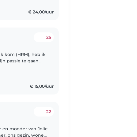
€ 24,00/uur
25
ek kom (HRM), heb ik
jn passie te gaan
! Ik heb daarvoor de
€ 15,00/uur
22
ner, ons gezin, wonen