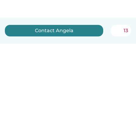
Contact Angela
13
Nederlands
Hoe het werkt
Help
Voorwaarden & Privacy
Tarieven
Bedrijfsgegevens
Babysits for Work
Community standaarden