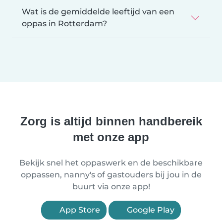
Wat is de gemiddelde leeftijd van een
oppas in Rotterdam?
Zorg is altijd binnen handbereik
met onze app
Bekijk snel het oppaswerk en de beschikbare
oppassen, nanny's of gastouders bij jou in de
buurt via onze app!
App Store
Google Play