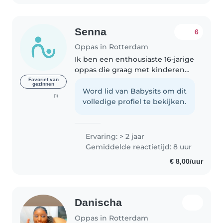
Senna
6
Oppas in Rotterdam
Ik ben een enthousiaste 16-jarige
oppas die graag met kinderen
werkt. Ik heb al vaker opgepast
Favoriet van
gezinnen
en verder ben ik creatief,
Word lid van Babysits om dit
(1)
sportief en spraakzaam. Ik hou
volledige profiel te bekijken.
van tekenen, voorlezen,
knutselen,..
Ervaring: > 2 jaar
Gemiddelde reactietijd: 8 uur
€ 8,00/uur
Danischa
Oppas in Rotterdam