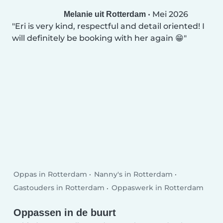
•
Mei 2026
Melanie uit Rotterdam
Eri is very kind, respectful and detail oriented! I
will definitely be booking with her again 😁
Oppas in Rotterdam
Nanny's in Rotterdam
Gastouders in Rotterdam
Oppaswerk in Rotterdam
Oppassen in de buurt