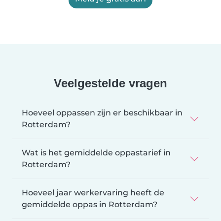
Veelgestelde vragen
Hoeveel oppassen zijn er beschikbaar in
Rotterdam?
Wat is het gemiddelde oppastarief in
Rotterdam?
Hoeveel jaar werkervaring heeft de
gemiddelde oppas in Rotterdam?