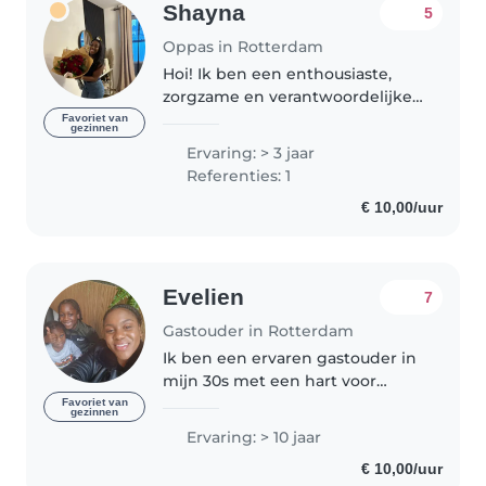
Shayna
5
Oppas in Rotterdam
Hoi! Ik ben een enthousiaste,
zorgzame en verantwoordelijke
oppas van 16 jaar oud. Hoewel ik
Favoriet van
gezinnen
nog jong ben, heb ik al
Ervaring: > 3 jaar
ongeveer 3 jaar ervaring met het
Referenties: 1
oppassen op kinderen, van
€ 10,00/uur
baby's..
Evelien
7
Gastouder in Rotterdam
Ik ben een ervaren gastouder in
mijn 30s met een hart voor
kinderen van alle leeftijden. Met
Favoriet van
gezinnen
meer dan 10 jaar ervaring en een
Ervaring: > 10 jaar
certificaat in eerste hulp, bied ik
€ 10,00/uur
een veilige en plezierige..