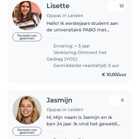
Lisette
10
Oppas in Leiden
Hallo! Ik eerstejaars student aan
de universitaire PABO met
pedagogische wetenschappen
Favoriet van
gezinnen
in Leiden. Ik wil al heel mijn
Ervaring: > 3 jaar
leven juf worden, en nu kan ik
Verklaring Omtrent het
dat eindelijk waar gaan maken!..
Gedrag (VOG)
Gemiddelde reactietijd: 3 uur
€ 10,00/uur
Jasmijn
9
Oppas in Leiden
Hi, Mijn naam is Jasmijn en ik
ben 24 jaar. Ik vind het geweldig
om met kinderen te zijn. Ik pas
Favoriet van
gezinnen
al op sinds ik 14 jaar ben, dus ik