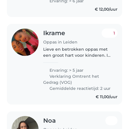
Ervaring: > 6 jaar
heb aardig ervaring. Ik heb al in
€ 12,00/uur
verschillende..
Ikrame
1
Oppas in Leiden
Lieve en betrokken oppas met
een groot hart voor kinderen. Ik
ben zelf zorgzaam, geduldig en
verantwoordelijk, en vind het
Ervaring: > 5 jaar
belangrijk dat kinderen zich
Verklaring Omtrent het
veilig en op hun gemak voelen...
Gedrag (VOG)
Gemiddelde reactietijd: 2 uur
€ 11,00/uur
Noa