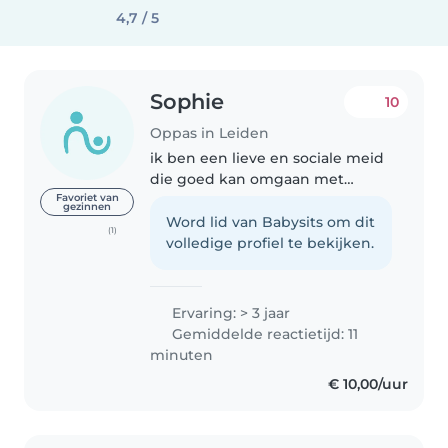
4,7 / 5
Sophie
10
Oppas in Leiden
ik ben een lieve en sociale meid
die goed kan omgaan met
energieke kinderen, kleuters,
Favoriet van
gezinnen
peuters en baby's ik ben 16 jaar
Word lid van Babysits om dit
(1)
oud ik doe de opleiding zorg en
volledige profiel te bekijken.
welzijn daar naast heb ik een..
Ervaring: > 3 jaar
Gemiddelde reactietijd: 11
minuten
€ 10,00/uur