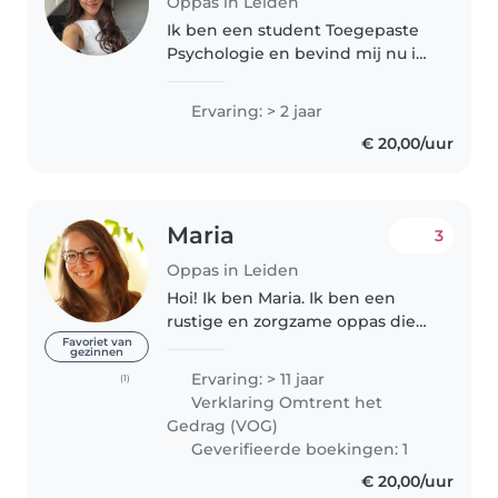
Oppas in Leiden
Ik ben een student Toegepaste
Psychologie en bevind mij nu in
mijn laatste jaar. Ik heb veel
ervaring in het oppassen, zo pas
Ervaring: > 2 jaar
ik regelmatig op bij een kindje
€ 20,00/uur
van zes jaar oud en ook..
Maria
3
Oppas in Leiden
Hoi! Ik ben Maria. Ik ben een
rustige en zorgzame oppas die
het belangrijk vindt dat
Favoriet van
gezinnen
kinderen zich veilig en op hun
Ervaring: > 11 jaar
(1)
gemak voelen. In mijn dagelijks
Verklaring Omtrent het
werk ben ik coach en docent,
Gedrag (VOG)
waardoor..
Geverifieerde boekingen: 1
€ 20,00/uur