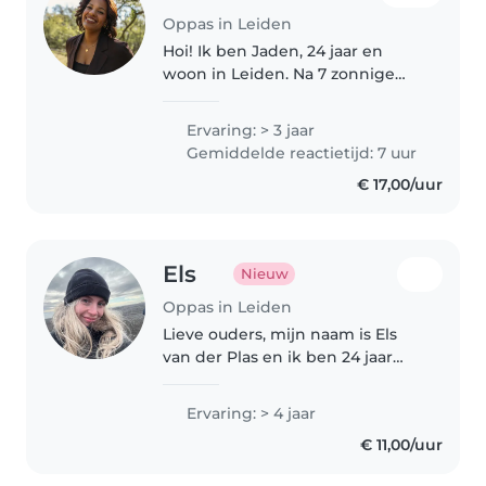
Oppas in Leiden
Hoi! Ik ben Jaden, 24 jaar en
woon in Leiden. Na 7 zonnige
maanden op Kreta, waar ik met
liefde werkte in de Kidsclub van
Ervaring: > 3 jaar
een hotel, ben ik weer terug in
Gemiddelde reactietijd: 7 uur
Nederland en helemaal
€ 17,00/uur
beschikbaar..
Els
Nieuw
Oppas in Leiden
Lieve ouders, mijn naam is Els
van der Plas en ik ben 24 jaar
oud. In het verleden heb ik veel
opgepast en
Ervaring: > 4 jaar
huiswerkbegeleiding gegeven
€ 11,00/uur
en nu ik weer wat meer tijd heb
lijkt het me..