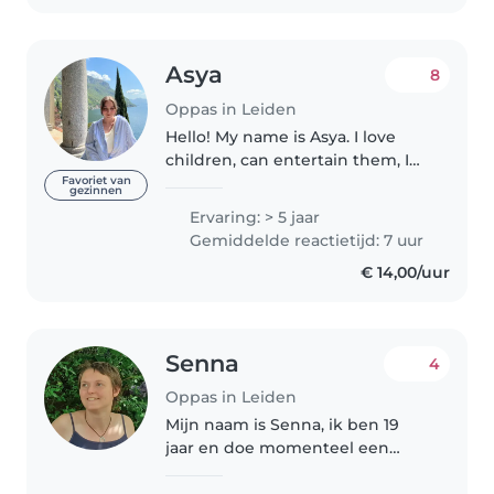
Asya
8
Oppas in Leiden
Hello! My name is Asya. I love
children, can entertain them, I
always find a common ground
Favoriet van
gezinnen
with them. Have experience in
Ervaring: > 5 jaar
babysitting children of different
Gemiddelde reactietijd: 7 uur
ages, even the smallest ones)..
€ 14,00/uur
Senna
4
Oppas in Leiden
Mijn naam is Senna, ik ben 19
jaar en doe momenteel een
'docent muziek' opleiding in