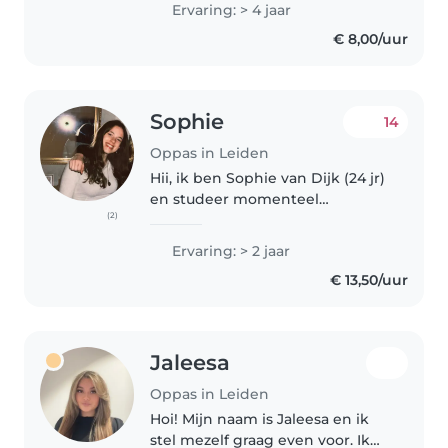
Leiden. Ik vind het heerlijk met
Ervaring: > 4 jaar
kinderen te werken en te zien
€ 8,00/uur
hoe puur en creatief ze nog zijn!
Ik..
Sophie
14
Oppas in Leiden
Hii, ik ben Sophie van Dijk (24 jr)
en studeer momenteel
(2)
diergeneeskunde in Utrecht. Al
jaren heb ik oppaservaring en
Ervaring: > 2 jaar
dat doe ik met super veel
€ 13,50/uur
plezier! Ik vind veel dingen leuk
om..
Jaleesa
Oppas in Leiden
Hoi! Mijn naam is Jaleesa en ik
stel mezelf graag even voor. Ik