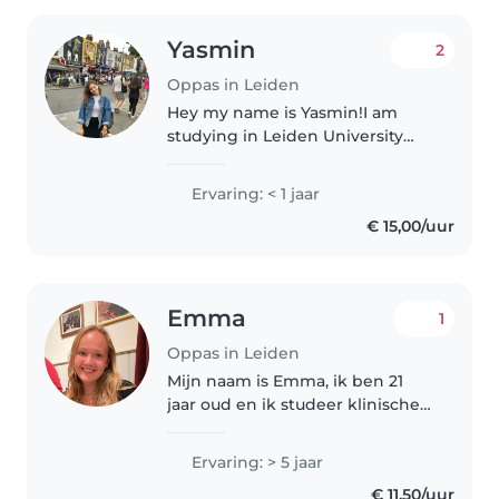
Yasmin
2
Oppas in Leiden
Hey my name is Yasmin!I am
studying in Leiden University
and l have been babysitting
back in Turkey since I was 16 and
Ervaring: < 1 jaar
I have been giving dance lessons
€ 15,00/uur
to children from ages 5 to 12..
Emma
1
Oppas in Leiden
Mijn naam is Emma, ik ben 21
jaar oud en ik studeer klinische
neuropsychologie in
Amsterdam. Als bijbaan werk ik
Ervaring: > 5 jaar
in de kinderopvang waar ik ook
€ 11,50/uur
mijn certificaten voor heb