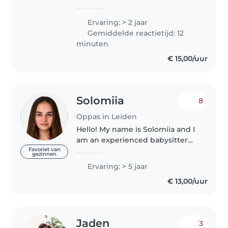
ben een verantwoordelijk en
enthousiast persoon die het leuk
Ervaring: > 2 jaar
vindt om met kinderen bezig te
Gemiddelde reactietijd: 12
zijn. Ik ben creatief en..
minuten
€ 15,00/uur
Solomiia
8
Oppas in Leiden
Hello! My name is Solomiia and I
am an experienced babysitter
from Ukraine. I have 5 years of
Favoriet van
gezinnen
experience working with
Ervaring: > 5 jaar
children of different ages, from
€ 13,00/uur
babies to teenagers. I also..
Jaden
3