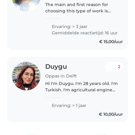
The main and first reason for
choosing this type of work is
that I find myself getting along
very well with children and
Ervaring: > 3 jaar
know how to deal with them.
Gemiddelde reactietijd: 16 uur
The second reason is to
€ 15,00/uur
improve..
Duygu
2
Oppas in Delft
Hi I'm Duygu. I'm 28 years old. I'm
Turkish. I'm agricultural engineer
I worked with children before I
became an aupair, so I get along
Ervaring: > 1 jaar
well with them. I live in Delft.
€ 10,00/uur
Whole week..