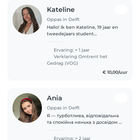
Kateline
Oppas in Delft
Hallo! Ik ben Kateline, 19 jaar en
tweedejaars student
Pedagogiek. Ik hou van werken
met kinderen omdat ik hen
Ervaring: < 1 jaar
graag begeleid, veiligheid bied
Verklaring Omtrent het
en hun ontwikkeling met plezier
Gedrag (VOG)
zie groeien...
€ 10,00/uur
Ania
Oppas in Delft
Я — турботлива, відповідальна
та спокійна нянька з досвідом 2
років роботи з дітлахами
дошкільного та шкільного віку.
Ervaring: > 2 jaar