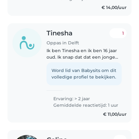
Маю вищу освіту з англійської
€ 14,00/uur
філології, вільно говорю
українською,..
Tinesha
1
Oppas in Delft
Ik ben Tinesha en ik ben 16 jaar
oud. Ik snap dat dat een jonge
leeftijd is om op te passen, en
dat uw familie daarbij misschien
Word lid van Babysits om dit
twijfels kan hebben, en dat snap
volledige profiel te bekijken.
ik. Maar zodra u mij..
Ervaring: > 2 jaar
Gemiddelde reactietijd: 1 uur
€ 11,00/uur