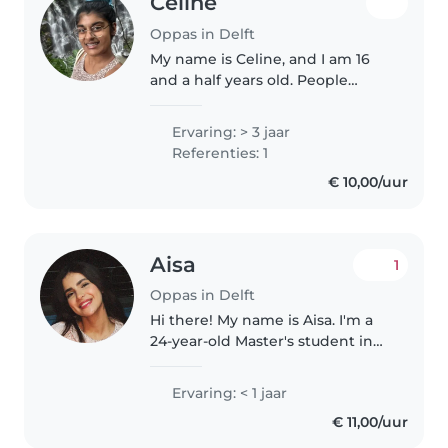
Celine
Oppas in Delft
My name is Celine, and I am 16
and a half years old. People
describe me as caring, friendly,
social, patient, helpful, and
Ervaring: > 3 jaar
creative. I have grown up around
Referenties: 1
children from a young age..
€ 10,00/uur
Aisa
1
Oppas in Delft
Hi there! My name is Aisa. I'm a
24-year-old Master's student in
Italy from Iran,currently moving
to the Netherlands for my
Ervaring: < 1 jaar
internship . I'm studying Physical
€ 11,00/uur
Activity and Health promotion..