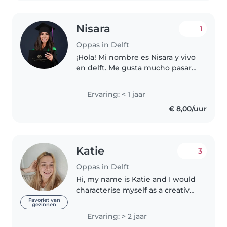
Nisara
1
Oppas in Delft
¡Hola! Mi nombre es Nisara y vivo
en delft. Me gusta mucho pasar
tiempo con los niños: jugar, leer
cuentos, ayudar con los deberes
Ervaring: < 1 jaar
y mantenerlos seguros y felices.
€ 8,00/uur
Soy responsable,..
Katie
3
Oppas in Delft
Hi, my name is Katie and I would
characterise myself as a creative,
friendly, open-minded person
Favoriet van
gezinnen
with a good sense of
Ervaring: > 2 jaar
responsibility, emotional