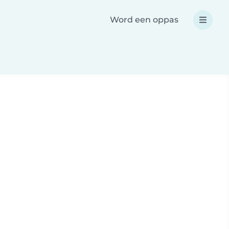
Word een oppas