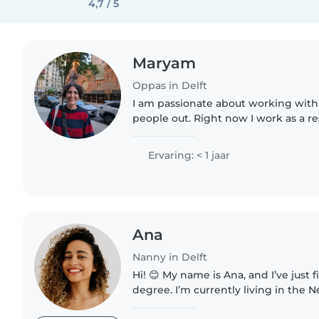
4,7 / 5
Maryam
Oppas in Delft
I am passionate about working with
people out. Right now I work as a r
is to some day work full-time in ear
new to..
Ervaring: < 1 jaar
Ana
Nanny in Delft
Hi! 😊 My name is Ana, and I’ve just
degree. I’m currently living in the
love to work as a nanny for a while d