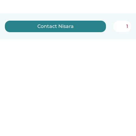
Contact Nisara
1
Nederlands
Hoe het werkt
Help
Voorwaarden & Privacy
Tarieven
Bedrijfsgegevens
Babysits for Work
Community standaarden