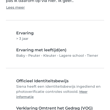
pas ik daarom op via hier. Ik geef..
Lees meer
Ervaring
> 3 jaar
Ervaring met leeftijd(en)
Baby
•
Peuter
•
Kleuter
•
Lagere school
•
Tiener
Officieel Identiteitsbewijs
Siena heeft een identiteitsbewijs ingediend en
photoverificatie controles voltooid.
Meer
informatie
Verklaring Omtrent het Gedrag (VOG)