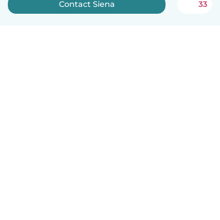
Contact Siena
33
Nederlands
Hoe het werkt
Help
Voorwaarden & Privacy
Tarieven
Bedrijfsgegevens
Babysits for Work
Community standaarden