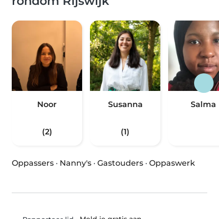
rondom Rijswijk
Noor
Susanna
Salma
(2)
(1)
Oppassers
·
Nanny's
·
Gastouders
·
Oppaswerk