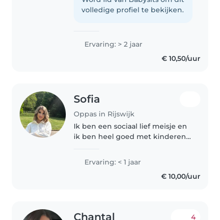
leuke oppas omgeving waar de
volledige profiel te bekijken.
kinderen zich op hun gemak
voelen..
Ervaring: > 2 jaar
€ 10,50/uur
Sofia
Oppas in Rijswijk
Ik ben een sociaal lief meisje en
ik ben heel goed met kinderen
als je even tijd voor jezelf wil
stuur mij dan een berichtje :)
Ervaring: < 1 jaar
€ 10,00/uur
Chantal
4