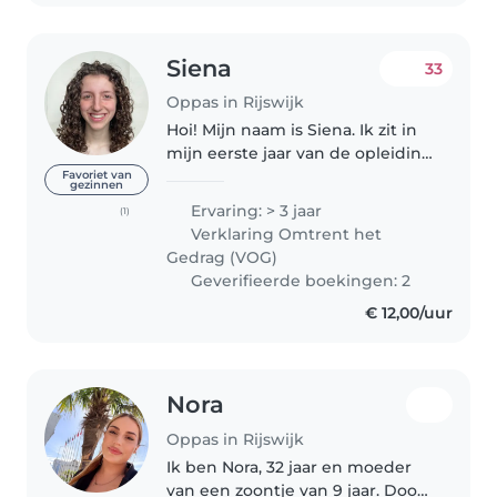
Siena
33
Oppas in Rijswijk
Hoi! Mijn naam is Siena. Ik zit in
mijn eerste jaar van de opleiding
diergeneeskunde aan de
Favoriet van
gezinnen
universiteit van Utrecht. Ik ben
Ervaring: > 3 jaar
(1)
creatief, enthousiast en
Verklaring Omtrent het
leergierig. Spelletjes doen,
Gedrag (VOG)
knutselen,..
Geverifieerde boekingen: 2
€ 12,00/uur
Nora
Oppas in Rijswijk
Ik ben Nora, 32 jaar en moeder
van een zoontje van 9 jaar. Door