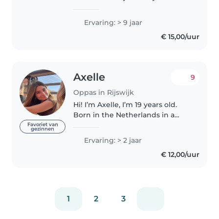
mijn ervaring met kinderen
weet ik hoe belangrijk aandacht,
Ervaring: > 9 jaar
geduld en plezier zijn. Ik vind
€ 15,00/uur
het leuk om samen te
knutselen,..
Axelle
9
Oppas in Rijswijk
Hi! I’m Axelle, I’m 19 years old.
Born in the Netherlands in a
French family, I speak English,
Favoriet van
gezinnen
French and Dutch fluently. I
Ervaring: > 2 jaar
have experiences in babysitting
€ 12,00/uur
with young children from..
1
2
3