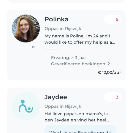
heb een VOG verklaring,..
Polinka
5
Oppas in Rijswijk
My name is Polina, i'm 24 and I
would like to offer my help as a
(1)
nanny for your family. I have
experience working with
Ervaring: > 3 jaar
children( and special children )
Geverifieerde boekingen: 2
of different ages, and I truly..
€ 12,00/uur
Jaydee
3
Oppas in Rijswijk
Hai lieve papa's en mama's, ik
ben Jaydee en vind het heel
leuk om met kinderen om te
gaan ik hou van een veilige maar
Word lid van Babysits om dit