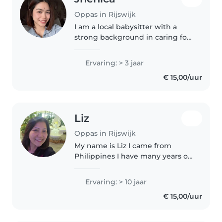
Oppas in Rijswijk
I am a local babysitter with a
strong background in caring for
infants and toddlers. I
understand the importance of
Ervaring: > 3 jaar
consistency and follow parents'
€ 15,00/uur
instructions closely to ensure a..
Liz
Oppas in Rijswijk
My name is Liz I came from
Philippines I have many years of
experience I worked as a
babysitter/ Nanny since 2015. I
Ervaring: > 10 jaar
love working with children
€ 15,00/uur
primarily with babaies and
todler. I'm..