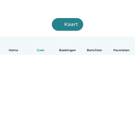
Kaart
Home
Zoek
Boekingen
Berichten
Favorieten
Nederlands
Hoe het werkt
Help
Voorwaarden & Privacy
Tarieven
Bedrijfsgegevens
Babysits for Work
Community standaarden