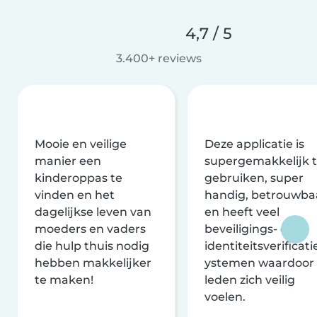
4,7 / 5
3.400+ reviews
Mooie en veilige
Deze applicatie is
manier een
supergemakkelijk 
kinderoppas te
gebruiken, super
vinden en het
handig, betrouwba
dagelijkse leven van
en heeft veel
moeders en vaders
beveiligings- en
die hulp thuis nodig
identiteitsverificati
hebben makkelijker
ystemen waardoor
te maken!
leden zich veilig
voelen.