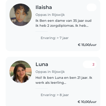
Ilaisha
Oppas in Rijswijk
Ik Ben een dame van 35 jaar oud
ik heb 2 zorgdiplomas. Ik heb
werkervaring als gastouder en
ook huiswerkbegeleiding en
Ervaring: > 7 jaar
gewone oppas. Momenteel werk
€ 15,00/uur
k in de zorg maar met ouderen.
Door..
Luna
2
Oppas in Rijswijk
Hoi! Ik ben Luna en ben 21 jaar. Ik
werk als leerling
verpleegkundige in het
ziekenhuis in Rotterdam, onder
Ervaring: > 8 jaar
andere op de afdeling
€ 10,00/uur
Neurologie en Cardiologie. Ik