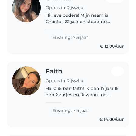
Oppas in Rijswijk
Hi lieve ouders! Mijn naam is
Chantal, 22 jaar en studente
pedagogische wetenschappen
😊 Ik ben geduldig met kinderen
Ervaring: > 3 jaar
en heb meer dan 3 jaar ervaring
€ 12,00/uur
met oppassen (alle leeftijden)...
Faith
Oppas in Rijswijk
Hallo ik ben faith! Ik ben 17 jaar Ik
heb 2 zusjes en ik woon met
mijn moeder ik heb 2 honden
en 2 katten. Ik ben graag met
Ervaring: > 4 jaar
vriendinnen. Mijn beste vriendin
€ 14,00/uur
heeft 4 zusjes en 1 broertje..