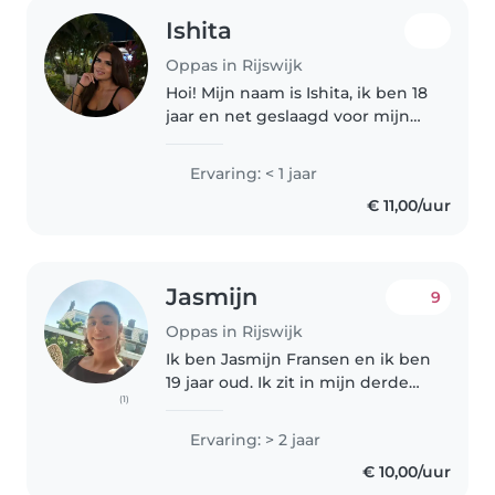
Ishita
Oppas in Rijswijk
Hoi! Mijn naam is Ishita, ik ben 18
jaar en net geslaagd voor mijn
HAVO-diploma . Ik woon in
Rijswijk en ben deze zomer af en
Ervaring: < 1 jaar
toe beschikbaar om op te
€ 11,00/uur
passen in de omgeving van
Den..
Jasmijn
9
Oppas in Rijswijk
Ik ben Jasmijn Fransen en ik ben
19 jaar oud. Ik zit in mijn derde
(1)
leerjaar van mbo verpleegkunde.
Ik loop stage in het Reinier de
Ervaring: > 2 jaar
Graaf op de afdeling
€ 10,00/uur
Kleinsnijdend Chirurgie. Ik..