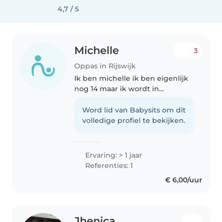
4,7 / 5
Michelle
3
Oppas in Rijswijk
Ik ben michelle ik ben eigenlijk
nog 14 maar ik wordt in
september 15 ik ben heel goed
met kinderen. Ik hou van lekker
Word lid van Babysits om dit
buiten zijn of gewoon lekker
volledige profiel te bekijken.
binnen wat te doen. Als je meer..
Ervaring: > 1 jaar
Referenties: 1
€ 6,00/uur
Jhenica