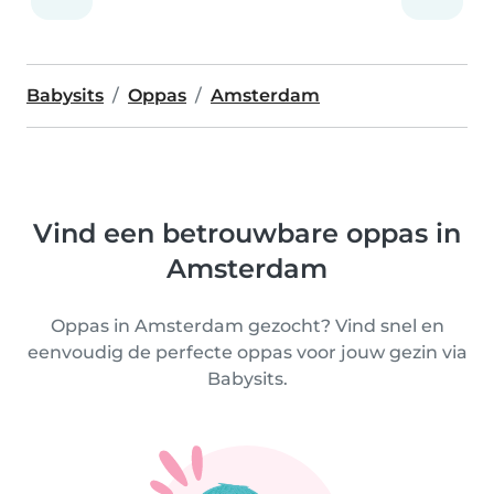
Babysits
Oppas
Amsterdam
Vind een betrouwbare oppas in
Amsterdam
Oppas in Amsterdam gezocht? Vind snel en
eenvoudig de perfecte oppas voor jouw gezin via
Babysits.