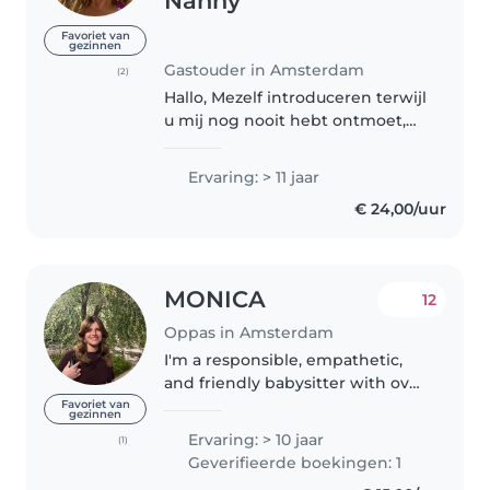
Nanny
Favoriet van
gezinnen
Gastouder in Amsterdam
(2)
Hallo, Mezelf introduceren terwijl
u mij nog nooit hebt ontmoet,
dat is in het vak met kinderen
best lastig, want uw kind is het
Ervaring: > 11 jaar
dierbaarste bezit waar u de
€ 24,00/uur
beste verzorging en
begeleiding..
MONICA
12
Oppas in Amsterdam
I'm a responsible, empathetic,
and friendly babysitter with over
10 years of experience caring for
Favoriet van
gezinnen
children of all ages, from
Ervaring: > 10 jaar
(1)
newborns to teenagers. I started
Geverifieerde boekingen: 1
babysitting at 17 and..