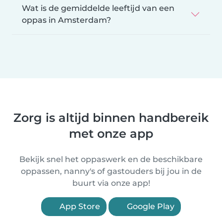
Wat is de gemiddelde leeftijd van een
oppas in Amsterdam?
Zorg is altijd binnen handbereik
met onze app
Bekijk snel het oppaswerk en de beschikbare
oppassen, nanny's of gastouders bij jou in de
buurt via onze app!
App Store
Google Play