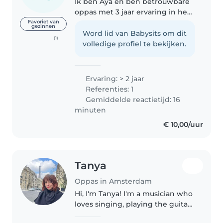
Ik ben Aya en ben betrouwbare
oppas met 3 jaar ervaring in het
verzorgen van baby's, peuters en
Favoriet van
gezinnen
kleuters. Ik ben vriendelijk,
Word lid van Babysits om dit
(1)
verantwoordelijk en zorgzaam,
volledige profiel te bekijken.
en kan goed met kinderen..
Ervaring: > 2 jaar
Referenties: 1
Gemiddelde reactietijd: 16
minuten
€ 10,00/uur
Tanya
Oppas in Amsterdam
Hi, I'm Tanya! I'm a musician who
loves singing, playing the guitar,
and exploring creative activities.