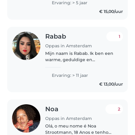
Ervaring: > 5 jaar
children. I started working at the
€ 15,00/uur
age of 16, which..
Rabab
1
Oppas in Amsterdam
Mijn naam is Rabab. Ik ben een
warme, geduldige en
betrouwbare oppas met meer
dan 10 jaar ervaring in de
Ervaring: > 11 jaar
kinderopvang. Ik heb gewerkt in
€ 13,00/uur
een kinderdagverblijf én als
nanny bij verschillende..
Noa
2
Oppas in Amsterdam
Olá, o meu nome é Noa
Strootmann, 18 Anos e tenho