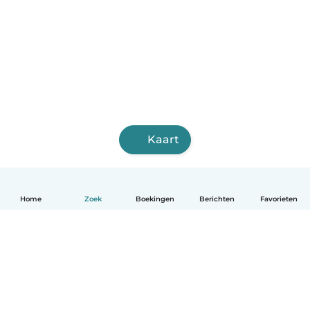
Kaart
Home
Zoek
Boekingen
Berichten
Favorieten
Nederlands