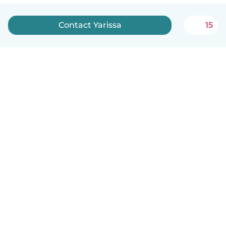
Contact Yarissa
15
Nederlands
Hoe het werkt
Help
Voorwaarden & Privacy
Tarieven
Bedrijfsgegevens
Babysits for Work
Community standaarden