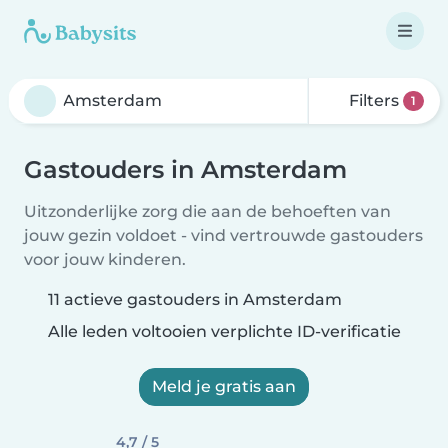
Filters
1
Gastouders in Amsterdam
Uitzonderlijke zorg die aan de behoeften van
jouw gezin voldoet - vind vertrouwde gastouders
voor jouw kinderen.
11 actieve gastouders in Amsterdam
Alle leden voltooien verplichte ID-verificatie
Meld je gratis aan
4,7 / 5