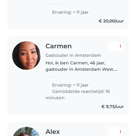
gastouder, heb ik een sterke
band opgebouwd met kinderen
Ervaring: > 11 jaar
van alle leeftijden. Ik vind het
€ 20,00/uur
enorm belangrijk om een
veilige,..
Carmen
1
Gastouder in Amsterdam
Hoi, ik ben Carmen, 46 jaar,
gastouder in Amsterdam West.
Met meer dan 23 jaar ervaring
bied ik een liefdevolle, veilige en
Ervaring: > 11 jaar
gestructureerde opvang. Ik werk
Gemiddelde reactietijd: 16
met duidelijke routines,..
minuten
€ 9,75/uur
Alex
1