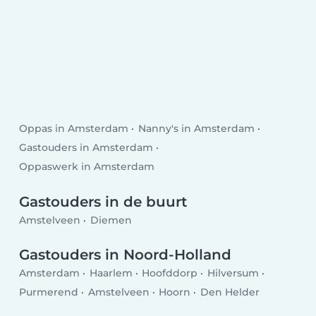
Oppas in Amsterdam
Nanny's in Amsterdam
Gastouders in Amsterdam
Oppaswerk in Amsterdam
Gastouders in de buurt
Amstelveen
Diemen
Gastouders in Noord-Holland
Amsterdam
Haarlem
Hoofddorp
Hilversum
Purmerend
Amstelveen
Hoorn
Den Helder