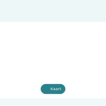
Kaart