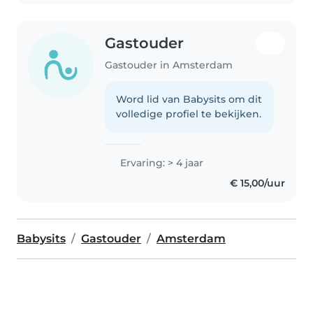
Gastouder
Gastouder in Amsterdam
Word lid van Babysits om dit
volledige profiel te bekijken.
Ervaring: > 4 jaar
€ 15,00/uur
Babysits
Gastouder
Amsterdam