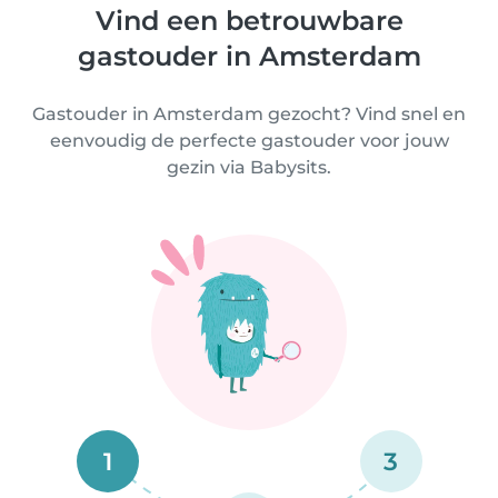
Vind een betrouwbare
gastouder in Amsterdam
Gastouder in Amsterdam gezocht? Vind snel en
eenvoudig de perfecte gastouder voor jouw
gezin via Babysits.
1
3