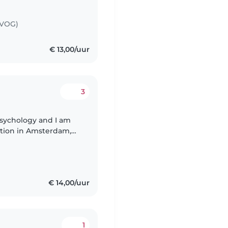
(VOG)
€ 13,00/uur
3
 Psychology and I am
ition in Amsterdam,
ver's license
€ 14,00/uur
1