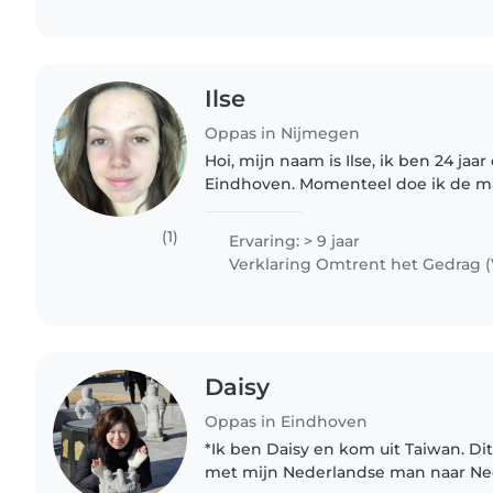
Ilse
Oppas in Nijmegen
Hoi, mijn naam is Ilse, ik ben 24 jaar oud en ik kom uit
Eindhoven. Momenteel doe ik de mas
en jeugd psychologie aan de universi
sinds mijn..
(1)
Ervaring: > 9 jaar
Verklaring Omtrent het Gedrag 
Daisy
Oppas in Eindhoven
*Ik ben Daisy en kom uit Taiwan. Di
met mijn Nederlandse man naar Ne