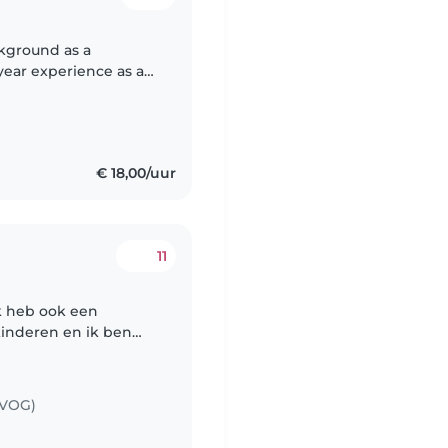
ckground as a
 year experience as an
lor's degree and truly
€ 18,00/uur
11
Ik heb ook een
 kinderen en ik ben
m met ze om te gaan.
(VOG)