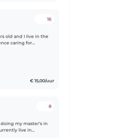
16
s old and I live in the
nce caring for
ld. I have discovered
€ 15,00/uur
8
y doing my master’s in
rrently live in
 and patient person