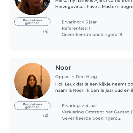
Hello, my name is Ajlin. I come fro
Herzegovina. I have a Master's degr
the Netherlands. I have been workin
about 6 years with focus..
Favoriet van
Ervaring: > 5 jaar
gezinnen
Referenties: 1
(4)
Geverifieerde boekingen: 19
Noor
Oppas in Den Haag
Hoi! Leuk dat je een kijkje neemt op mij
naam is Noor, ik ben 19 jaar oud en
Nootdorp & ypenburg. Ik ben opzoe
adresje om bij op..
Favoriet van
Ervaring: > 4 jaar
gezinnen
Verklaring Omtrent het Gedrag 
(2)
Geverifieerde boekingen: 2