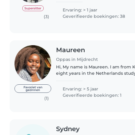
hebben nog geen kinderen, maar ik
en heb veel ervaring..
Supersitter
Ervaring: > 1 jaar
Geverifieerde boekingen: 38
(3)
Maureen
Oppas in Mijdrecht
Hi, My name is Maureen. I am from 
eight years in the Netherlands stud
business management. I love being
finding creative..
Favoriet van
Ervaring: > 5 jaar
gezinnen
Geverifieerde boekingen: 1
(1)
Sydney