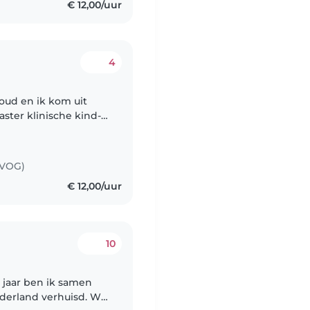
€ 12,00/uur
4
ter klinische kind-
teit van Tilburg. Al
(VOG)
€ 12,00/uur
10
t jaar ben ik samen
derland verhuisd. We