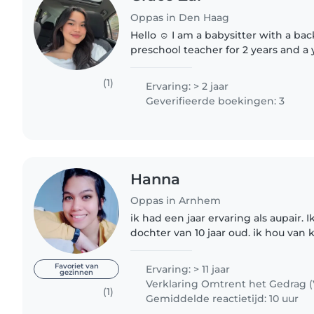
Oppas in Den Haag
Hello ☺️ I am a babysitter with a ba
preschool teacher for 2 years and a
au pair in Amsterdam. I hold a bache
enjoy engaging..
(1)
Ervaring: > 2 jaar
Geverifieerde boekingen: 3
Hanna
Oppas in Arnhem
ik had een jaar ervaring als aupair. 
dochter van 10 jaar oud. ik hou van
zeer verantwoordelijk en flexibel o
als moeder kan ik..
Favoriet van
Ervaring: > 11 jaar
gezinnen
Verklaring Omtrent het Gedrag 
(1)
Gemiddelde reactietijd: 10 uur