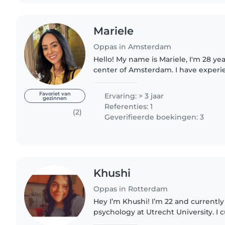
Mariele
Oppas in Amsterdam
Hello! My name is Mariele, I'm 28 year
center of Amsterdam. I have experie
children from 9 months to 11 years o
that taking..
Favoriet van
Ervaring: > 3 jaar
gezinnen
Referenties: 1
(2)
Geverifieerde boekingen: 3
Khushi
Oppas in Rotterdam
Hey I’m Khushi! I’m 22 and currentl
psychology at Utrecht University. I cu
Rotterdam. I’m a very social, warm,