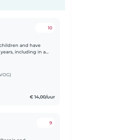
10
h children and have
years, including in a
at a time. This has
(VOG)
€ 14,00/uur
9