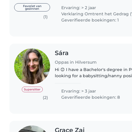
who genuinely..
Favoriet van
Ervaring: > 2 jaar
gezinnen
Verklaring Omtrent het Gedrag 
(1)
Geverifieerde boekingen: 1
Sára
Oppas in Hilversum
Hi 😊 I have a Bachelor's degree in
looking for a babysitting/nanny pos
Utrecht, or nearby areas. I have a dri
(category B), so I..
Supersitter
Ervaring: > 3 jaar
Geverifieerde boekingen: 8
(2)
Grace Zai