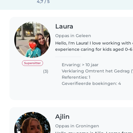
4,7 / 5
Laura
Oppas in Geleen
Hello, I'm Laura! I love working wit
experience caring for kids aged 0–6 
nursery setting with up to 15 babies 
helped me..
Supersitter
Ervaring: > 10 jaar
Verklaring Omtrent het Gedrag 
(3)
Referenties: 1
Geverifieerde boekingen: 4
Ajlin
Oppas in Groningen