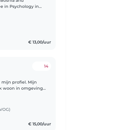
m Bosnia and
ee in Psychology in
g in childcare for
€ 13,00/uur
14
n profiel. Mijn
 ik woon in omgeving
k naar een oppas
(VOG)
€ 15,00/uur