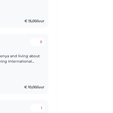
 ben dol op kinderen
€ 15,00/uur
5
Kenya and living about
ying International
 around children and
€ 10,00/uur
1