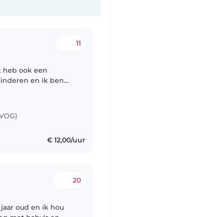
11
Ik heb ook een
 kinderen en ik ben
m met ze om te gaan.
(VOG)
€ 12,00/uur
20