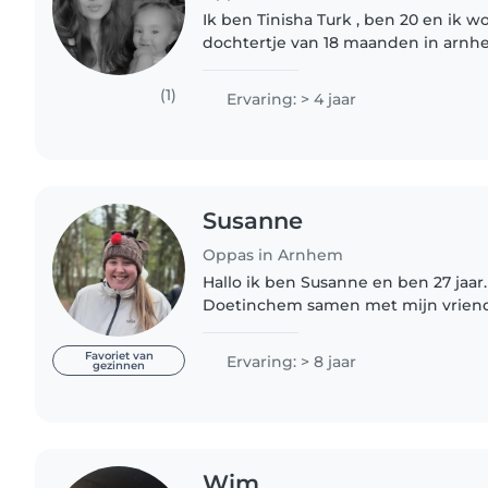
Ik ben Tinisha Turk , ben 20 en ik
dochtertje van 18 maanden in arnhe
jaar ervaring als oppasser bij versch
Gezinnen met..
(1)
Ervaring: > 4 jaar
Susanne
Oppas in Arnhem
Hallo ik ben Susanne en ben 27 jaar
Doetinchem samen met mijn vriend 
passie zijn kinderen. Ik werk in de
volgende diploma's..
Favoriet van
Ervaring: > 8 jaar
gezinnen
Wim