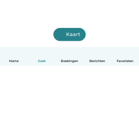
Kaart
Home
Zoek
Boekingen
Berichten
Favorieten
Nederlands
Hoe het werkt
Help
Voorwaarden & Privacy
Tarieven
Bedrijfsgegevens
Babysits for Work
Community standaarden