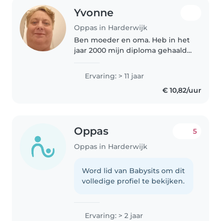
Yvonne
Oppas in Harderwijk
Ben moeder en oma. Heb in het
jaar 2000 mijn diploma gehaald.
SPW 4. Daarna altijd met
kinderen gewerkt. Zowel
Ervaring: > 11 jaar
begaafd als verstandelijke
€ 10,82/uur
beperking. Ben zorgzaam en
een groot
verantwoordelijkheids..
Oppas
5
Oppas in Harderwijk
Word lid van Babysits om dit
volledige profiel te bekijken.
Ervaring: > 2 jaar