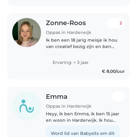
Zonne-Roos
2
Oppas in Harderwijk
Ik ben een 18 jarig meisje ik hou
van creatief bezig zijn en ben
een vriendelijke oppas. Heb 3
jaar ervaring in de zorg voor
Ervaring: > 3 jaar
baby's, peuters en
€ 8,00/uur
basisschoolkinderen. Ik spreek
Engels..
Emma
Oppas in Harderwijk
Heyy, ik ben Emma, ik ben 15 jaar
en woon in Harderwijk. Ik hou
heel erg van kinderen en ik heb
zelf ook 2 jongere zusjes. Ik vind
Word lid van Babysits om dit