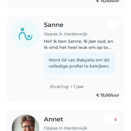
€ 15,00/uur
met vriendinnen te zijn, maar..
Sanne
Oppas in Harderwijk
Hoi! Ik ben Sanne, 16 jaar oud, en
ik vind het heel leuk om op te
passen. Ik ben verantwoordelijk,
geduldig en zorgzaam, en ik ga
Word lid van Babysits om dit
graag met kinderen om. Of het
volledige profiel te bekijken.
nu gaat om spelen, voorlezen..
Ervaring: < 1 jaar
€ 15,00/uur
Annet
5
Oppas in Harderwijk