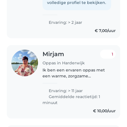
het heel leuk om te bakken en
volledige profiel te bekijken.
koken. Ik ben ook erg..
Ervaring: > 2 jaar
€ 7,00/uur
Mirjam
1
Oppas in Harderwijk
Ik ben een ervaren oppas met
een warme, zorgzame
persoonlijkheid. Met mijn 18 jaar
ervaring in de opvang van
Ervaring: > 11 jaar
baby's, peuters en kleuters, kan
Gemiddelde reactietijd: 1
ik uw kinderen de aandacht en
minuut
het spel..
€ 10,00/uur