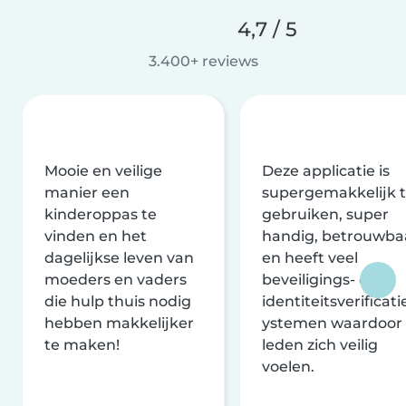
4,7 / 5
3.400+ reviews
Mooie en veilige
Deze applicatie is
manier een
supergemakkelijk 
kinderoppas te
gebruiken, super
vinden en het
handig, betrouwba
dagelijkse leven van
en heeft veel
moeders en vaders
beveiligings- en
die hulp thuis nodig
identiteitsverificati
hebben makkelijker
ystemen waardoor
te maken!
leden zich veilig
voelen.