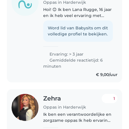
Oppas in Harderwijk
Hoi! 😊 Ik ben Lana Rugge, 16 jaar
en ik heb veel ervaring met
kinderen van verschillende
leeftijden. Ik loop momenteel de
Word lid van Babysits om dit
opleiding Onderwijsassistent, en
volledige profiel te bekijken.
heb tijdens mijn stages
gewerkt..
Ervaring: > 3 jaar
Gemiddelde reactietijd: 6
minuten
€ 9,00/uur
Zehra
1
Oppas in Harderwijk
Ik ben een verantwoordelijke en
zorgzame oppas Ik heb ervaring
met kinderen van alle leeftijden,