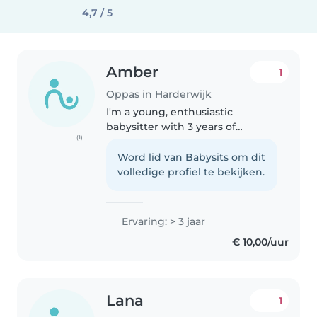
4,7 / 5
Amber
1
Oppas in Harderwijk
I'm a young, enthusiastic
babysitter with 3 years of
(1)
experience caring for children of
all ages, from babies to
Word lid van Babysits om dit
teenagers. I'm comfortable with
volledige profiel te bekijken.
pets and can help with cooking
and homework...
Ervaring: > 3 jaar
€ 10,00/uur
Lana
1