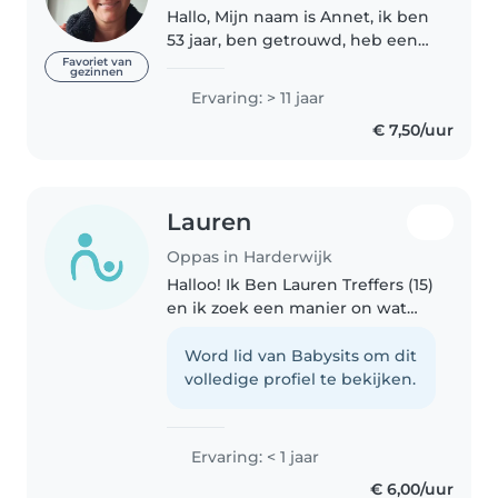
Hallo, Mijn naam is Annet, ik ben
53 jaar, ben getrouwd, heb een
dochter van 30, een zoon van 28
Favoriet van
gezinnen
en woon in Harderwijk Ik houd
Ervaring: > 11 jaar
van kinderen, kan goed met
€ 7,50/uur
kinderen en zij zijn thuis..
Lauren
Oppas in Harderwijk
Halloo! Ik Ben Lauren Treffers (15)
en ik zoek een manier on wat
extra geld bij elkaar the
schrapen om
Word lid van Babysits om dit
uitwisselingsstudent te worden
volledige profiel te bekijken.
over een Paar jaar! Het liefst pas
ik op kinderen..
Ervaring: < 1 jaar
€ 6,00/uur