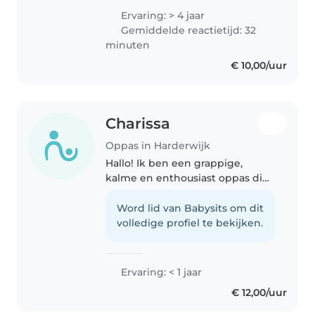
van baby's tot tieners. Ik ben
Ervaring: > 4 jaar
comfortabel met huisdieren,
Gemiddelde reactietijd: 32
koken, huishoudelijke taken..
minuten
€ 10,00/uur
Charissa
Oppas in Harderwijk
Hallo! Ik ben een grappige,
kalme en enthousiast oppas die
graag met baby's en peuters
werkt. Ik heb een eerste hulp
Word lid van Babysits om dit
certificaat en ben comfortabel
volledige profiel te bekijken.
met huisdieren en koken. Ik
geniet..
Ervaring: < 1 jaar
€ 12,00/uur