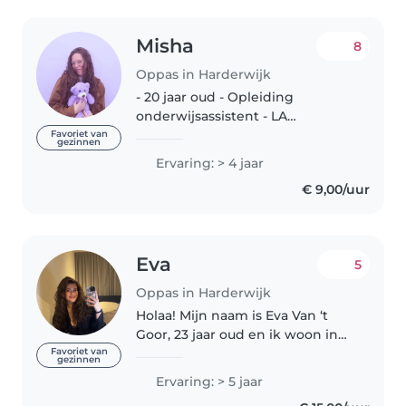
Misha
8
Oppas in Harderwijk
- 20 jaar oud - Opleiding
onderwijsassistent - LA
Education/Psychology Major -
Favoriet van
gezinnen
Boekenworm &
Ervaring: > 4 jaar
muziekliefhebber :) Hoi hoi, ik
€ 9,00/uur
ben Misha (maar m'n vrienden
noemen me Sky :) ) Ik hou..
Eva
5
Oppas in Harderwijk
Holaa! Mijn naam is Eva Van ‘t
Goor, 23 jaar oud en ik woon in
Harderwijk Ik werk 5 dagen in
Favoriet van
gezinnen
de cosmetica branche. naast
Ervaring: > 5 jaar
mijn werk vind ik het super om