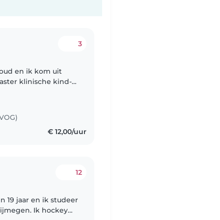
3
ter klinische kind-
teit van Tilburg. Al
(VOG)
€ 12,00/uur
12
jmegen. Ik hockey