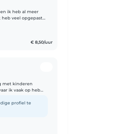
r en ik heb al meer
Ik heb veel opgepast
iddels beginnen ook
€ 8,50/uur
ng met kinderen
waar ik vaak op heb
dige profiel te