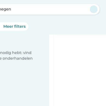
megen
Meer filters
nodig hebt: vind
te onderhandelen