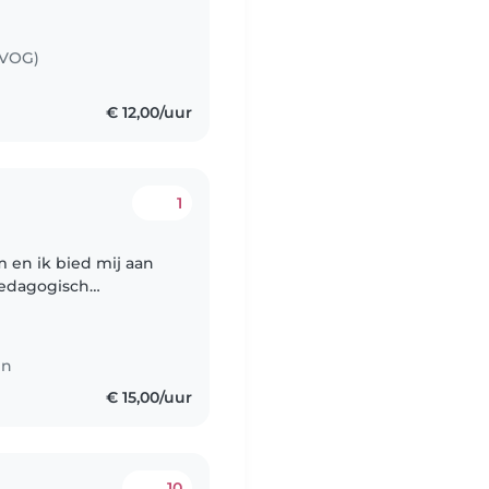
vriendinnen af te
(VOG)
€ 12,00/uur
1
pedagogisch
 van 5 jaar oud. Ik
en
€ 15,00/uur
10