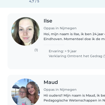
4,7 / 5
Ilse
Oppas in Nijmegen
Hoi, mijn naam is Ilse, ik ben 24 jaar oud en ik kom uit
Eindhoven. Momenteel doe ik de mas
en jeugd psychologie aan de universi
sinds mijn..
(1)
Ervaring: > 9 jaar
Verklaring Omtrent het Gedrag 
Maud
Oppas in Nijmegen
Hii ouders!! Mijn naam is Maud, ik ben 19 jaar en ik studeer
Pedagogische Wetenschappen in Ni