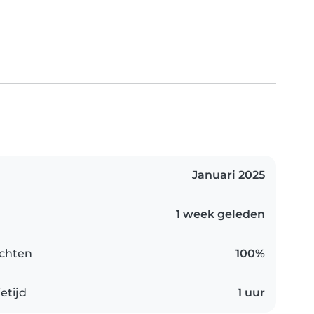
Januari 2025
1 week geleden
chten
100%
etijd
1 uur