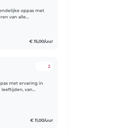
iendelijke oppas met
eren van alle
in het werken met
€ 15,00/uur
2
ppas met ervaring in
leeftijden, van
 EHBO-certificaat heb,
€ 11,00/uur