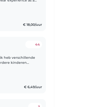
 year experience as an
lor's degree and truly
€ 18,00/uur
44
 ik heb verschillende
erdere kinderen
 met kinderen. Mijn
€ 6,49/uur
3