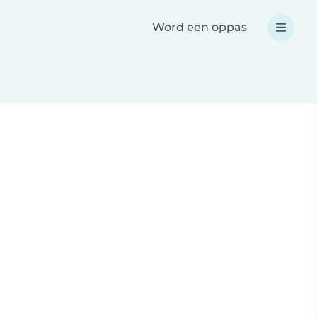
Word een oppas