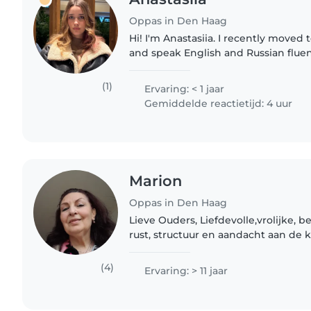
Oppas in Den Haag
Hi! I'm Anastasiia. I recently moved
and speak English and Russian fluently. I have expe
caring for my younger sisters, a 5-yea
months,..
(1)
Ervaring: < 1 jaar
Gemiddelde reactietijd: 4 uur
Marion
Oppas in Den Haag
Lieve Ouders, Liefdevolle,vrolijke, betrouwbare oppas die
rust, structuur en aandacht aan de kinde
alert en actief,creatief ,warm, en h
verantwoordelijksheidsgevoel..
(4)
Ervaring: > 11 jaar