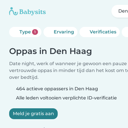
Den
Type
Ervaring
Verificaties
1
Oppas in Den Haag
Date night, werk of wanneer je gewoon een pauze 
vertrouwde oppas in minder tijd dan het kost om 
over bedtijd.
464 actieve oppassers in Den Haag
Alle leden voltooien verplichte ID-verificatie
Meld je gratis aan