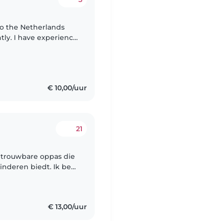
 to the Netherlands
rience
r-old girl for six
€ 10,00/uur
21
ren biedt. Ik ben
eb een groot
€ 13,00/uur