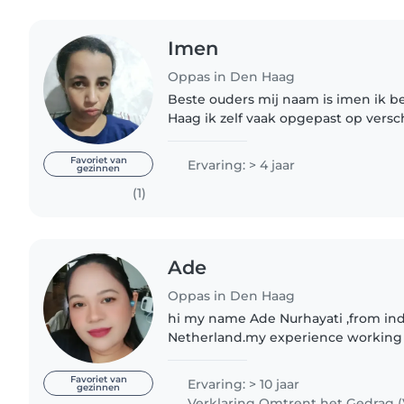
Imen
Oppas in Den Haag
Beste ouders mij naam is imen ik b
Haag ik zelf vaak opgepast op versc
omdat ik het altijd leuk vind om m
leuke activiteiten..
Favoriet van
Ervaring: > 4 jaar
gezinnen
(1)
Ade
Oppas in Den Haag
hi my name Ade Nurhayati ,from indo
Netherland.my experience working 
care of kids,and i also Nany for aut
EXPERIENCE working housekeeping
Favoriet van
Ervaring: > 10 jaar
gezinnen
Verklaring Omtrent het Gedrag 