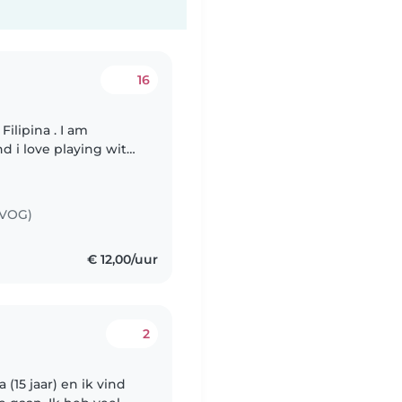
16
Filipina . I am
nd i love playing with
(VOG)
€ 12,00/uur
2