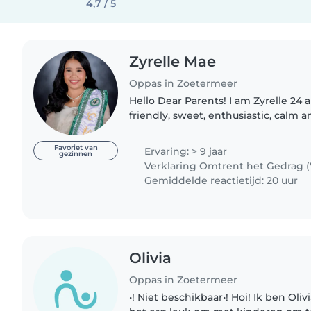
4,7 / 5
Zyrelle Mae
Oppas in Zoetermeer
Hello Dear Parents! I am Zyrelle 24 a 
friendly, sweet, enthusiastic, calm a
children. I have an experience babysitting as an aupair
here in Netherlands..
Favoriet van
Ervaring: > 9 jaar
gezinnen
Verklaring Omtrent het Gedrag 
Gemiddelde reactietijd: 20 uur
Olivia
Oppas in Zoetermeer
•! Niet beschikbaar•! Hoi! Ik ben Olivia (15 jaar) en ik vind