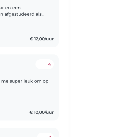
aar en een
werker en heb
€ 12,00/uur
4
ijkt me super leuk om op
€ 10,00/uur