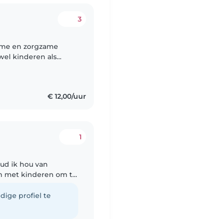
3
zame en zorgzame
el kinderen als
el erg creatief en
€ 12,00/uur
1
oud ik hou van
m met kinderen om te
en hoe ik met ze
dige profiel te