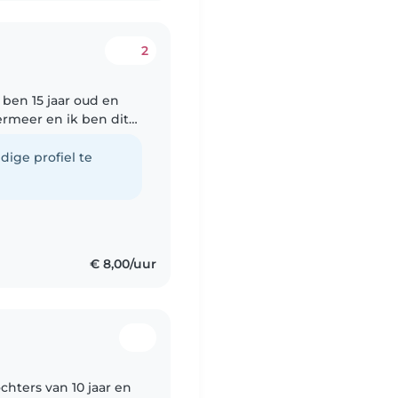
2
ermeer en ik ben dit
e opleiding
dige profiel te
€ 8,00/uur
chters van 10 jaar en