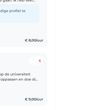
 gaan. Ik heb veel
ven in anderen.
dige profiel te
€ 8,00/uur
6
op de universiteit
 oppassen en doe dit
 met de kinderen te
€ 9,00/uur