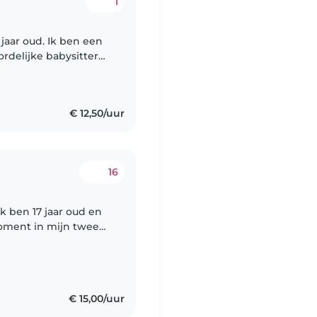
1
 jaar oud. Ik ben een
rdelijke babysitter
 om te gaan. Ik doe
€ 12,50/uur
16
moment in mijn tweede
in de ouderenzorg op
€ 15,00/uur