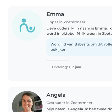
Emma
Oppas in Zoetermeer
Lieve ouders, Mijn naam is Emma, ik ben 15 jaar oud en
word in oktober 16. Ik woon in Zoet
jaar geslaagd. In september ga ik d
verpleegkunde volgen...
Word lid van Babysits om dit volle
bekijken.
Ervaring: > 2 jaar
Angela
Gastouder in Zoetermeer
Mijn naam is Angela. Ik heb twee do