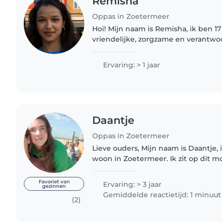
Remisha
Oppas in Zoetermeer
Hoi! Mijn naam is Remisha, ik ben 17
vriendelijke, zorgzame en verantwoo
die het leuk vindt om met kinderen
graag spelletjes,..
Ervaring: > 1 jaar
Daantje
Oppas in Zoetermeer
Lieve ouders, Mijn naam is Daantje, ik ben 17 jaar oud en
woon in Zoetermeer. Ik zit op dit 
jaar verpleegkunde. Ik loop stage 
een pg afdeling...
Favoriet van
Ervaring: > 3 jaar
gezinnen
Gemiddelde reactietijd: 1 minuut
(2)