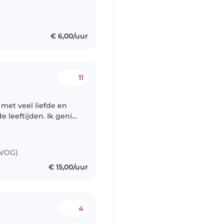
€ 6,00/uur
11
 met veel liefde en
e leeftijden. Ik geniet
tasie van kinderen
(VOG)
€ 15,00/uur
4