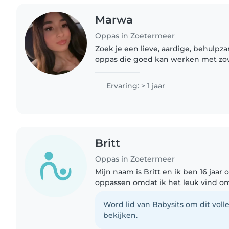
Marwa
Oppas in Zoetermeer
Zoek je een lieve, aardige, behulp
oppas die goed kan werken met zow
peuters? Zoek niet verder! Ik ben he
bedenkt altijd leuke activiteiten,..
Ervaring: > 1 jaar
Britt
Oppas in Zoetermeer
Mijn naam is Britt en ik ben 16 jaar 
oppassen omdat ik het leuk vind o
gaan ik heb ervaring met kinderen 
moet omgaan ik ben altijd..
Word lid van Babysits om dit volle
bekijken.