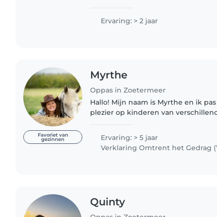
Ervaring: > 2 jaar
Myrthe
Oppas in Zoetermeer
Hallo! Mijn naam is Myrthe en ik pas
plezier op kinderen van verschillend
van de oprechte gesprekken, de fan
en het vertrouwen..
Favoriet van
Ervaring: > 5 jaar
gezinnen
Verklaring Omtrent het Gedrag 
Quinty
Oppas in Zoetermeer