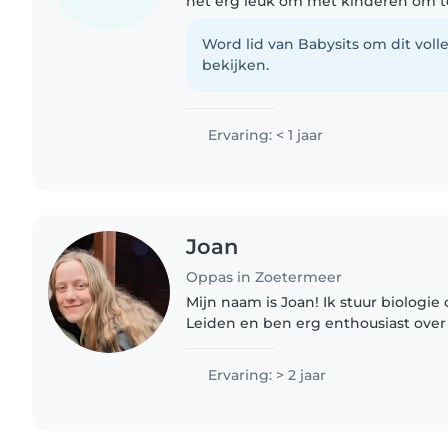
het erg leuk om met kinderen om te
geduld en probeer mij vaak in te le
Daarom lijkt..
Word lid van Babysits om dit volle
bekijken.
Ervaring: < 1 jaar
Joan
Oppas in Zoetermeer
Mijn naam is Joan! Ik stuur biologie 
Leiden en ben erg enthousiast over
dan ook graag. Ik vind het leuk om
spelen maar kijk..
Ervaring: > 2 jaar