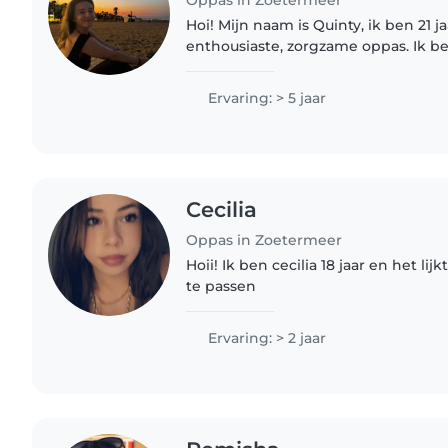
Hoi! Mijn naam is Quinty, ik ben 21 j
enthousiaste, zorgzame oppas. Ik ben afgestudeerd als
gespecialiseerd pedagogisch mede
inmiddels 3 jaar werkervaring in..
Ervaring: > 5 jaar
Cecilia
Oppas in Zoetermeer
Hoii! Ik ben cecilia 18 jaar en het l
te passen
Ervaring: > 2 jaar