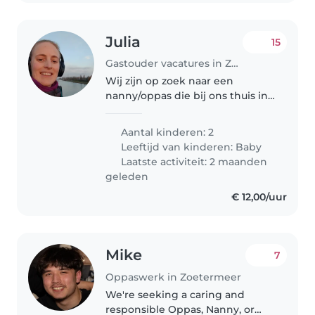
Julia
15
Gastouder vacatures in Zoetermeer
Wij zijn op zoek naar een
nanny/oppas die bij ons thuis in
Zoetermeer Osterheem kan
komen voor 2 kindjes
Aantal kinderen: 2
(December 2023 en Juni 2025)
Leeftijd van kinderen:
Baby
en een leuke poes regelmatig
Laatste activiteit: 2 maanden
werken. Laat ons..
geleden
€ 12,00/uur
Mike
7
Oppaswerk in Zoetermeer
We're seeking a caring and
responsible Oppas, Nanny, or