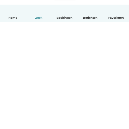
Home
Zoek
Boekingen
Berichten
Favorieten
Nederlands
Hoe het werkt
Help
Voorwaarden & Privacy
Tarieven
Bedrijfsgegevens
Babysits for Work
Community standaarden
© Babysits B.V.