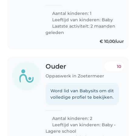
Andere ouder to care for our
curious and playful baby. Our
Aantal kinderen: 1
little one loves to explore and
Leeftijd van kinderen:
Baby
play, so we're looking for
Laatste activiteit: 2 maanden
someone..
geleden
€ 10,00/uur
Ouder
10
Oppaswerk in Zoetermeer
Word lid van Babysits om dit
volledige profiel te bekijken.
Aantal kinderen: 2
Leeftijd van kinderen:
Baby
•
Lagere school