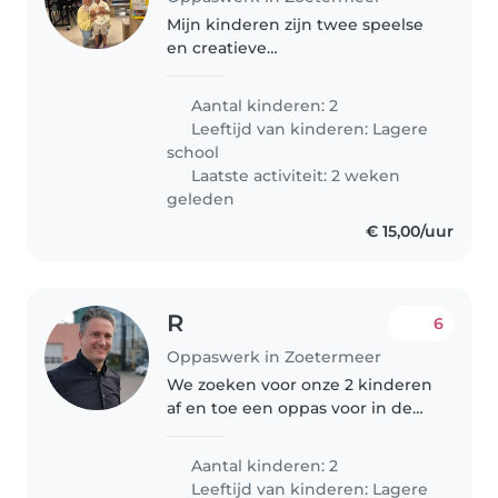
Mijn kinderen zijn twee speelse
en creatieve
basisschoolkinderen van negen
en twaalf jaar. We zoeken een
Aantal kinderen: 2
betrouwbare babysitter of oppas
Leeftijd van kinderen:
Lagere
die hen kan ontvangen in huis.
school
Iemand die met..
Laatste activiteit: 2 weken
geleden
€ 15,00/uur
R
6
Oppaswerk in Zoetermeer
We zoeken voor onze 2 kinderen
af en toe een oppas voor in de
avond. Onze zoon is 11 jaar en
onze dochter is 9 jaar. We
Aantal kinderen: 2
hebben geen huisdieren en we
Leeftijd van kinderen:
Lagere