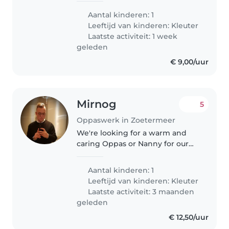
een makkelijk kind. Hij is dol op
Aantal kinderen: 1
aandacht en houd ervan als je
Leeftijd van kinderen:
Kleuter
met ham een puzzel maakt, in
Laatste activiteit: 1 week
de..
geleden
€ 9,00/uur
Mirnog
5
Oppaswerk in Zoetermeer
We're looking for a warm and
caring Oppas or Nanny for our
energetic preschooler. Our little
one is curious, playful, and full of
Aantal kinderen: 1
energy! We'd love someone
Leeftijd van kinderen:
Kleuter
comfortable with pets and..
Laatste activiteit: 3 maanden
geleden
€ 12,50/uur