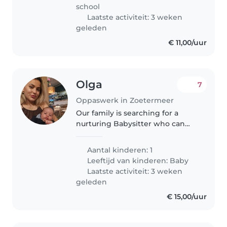
zijn geen rokers.
school
Laatste activiteit: 3 weken
geleden
€ 11,00/uur
Olga
7
Oppaswerk in Zoetermeer
Our family is searching for a
nurturing Babysitter who can
look after our lovely one baby.
The baby just sleeps, eats, and
Aantal kinderen: 1
barely ever cries—unless they
Leeftijd van kinderen:
Baby
need to burp after eating or..
Laatste activiteit: 3 weken
geleden
€ 15,00/uur