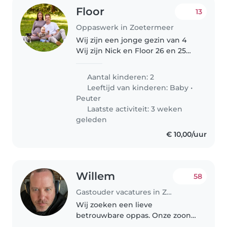
Floor
13
Oppaswerk in Zoetermeer
Wij zijn een jonge gezin van 4
Wij zijn Nick en Floor 26 en 25
jaar oud Onze zoontjes zijn Lio
van bijna 2 en Dean van bijna 1
Aantal kinderen: 2
Lio is een energiek mannetje die
Leeftijd van kinderen:
Baby
•
genoeg uitdaging nodig..
Peuter
Laatste activiteit: 3 weken
geleden
€ 10,00/uur
Willem
58
Gastouder vacatures in Zoetermeer
Wij zoeken een lieve
betrouwbare oppas. Onze zoon
is 5 en eigenlijk in alle opzichten