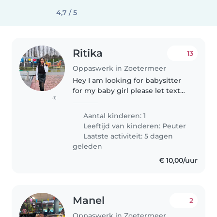
4,7 / 5
Ritika
13
Oppaswerk in Zoetermeer
Hey I am looking for babysitter
for my baby girl please let text
(1)
me if you are interested
Aantal kinderen: 1
Leeftijd van kinderen:
Peuter
Laatste activiteit: 5 dagen
geleden
€ 10,00/uur
Manel
2
Oppaswerk in Zoetermeer