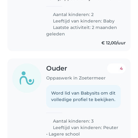
Zoetermeer Osterheem kan
komen voor 2 kindjes
Aantal kinderen: 2
(December 2023 en Juni 2025)
Leeftijd van kinderen:
Baby
en een leuke poes regelmatig
Laatste activiteit: 2 maanden
werken. Laat ons..
geleden
€ 12,00/uur
Ouder
4
Oppaswerk in Zoetermeer
Word lid van Babysits om dit
volledige profiel te bekijken.
Aantal kinderen: 3
Leeftijd van kinderen:
Peuter
•
Lagere school