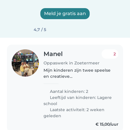
Meld je gratis aan
4,7 / 5
Manel
2
Oppaswerk in Zoetermeer
Mijn kinderen zijn twee speelse
en creatieve
basisschoolkinderen van negen
en twaalf jaar. We zoeken een
Aantal kinderen: 2
betrouwbare babysitter of oppas
Leeftijd van kinderen:
Lagere
die hen kan ontvangen in huis.
school
Iemand die met..
Laatste activiteit: 2 weken
geleden
€ 15,00/uur