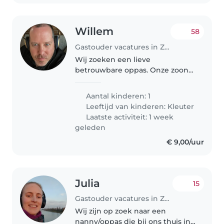
Willem
58
Gastouder vacatures in Zoetermeer
Wij zoeken een lieve
betrouwbare oppas. Onze zoon
is 5 en eigenlijk in alle opzichten
een makkelijk kind. Hij is dol op
Aantal kinderen: 1
aandacht en houd ervan als je
Leeftijd van kinderen:
Kleuter
met ham een puzzel maakt, in
Laatste activiteit: 1 week
de..
geleden
€ 9,00/uur
Julia
15
Gastouder vacatures in Zoetermeer
Wij zijn op zoek naar een
nanny/oppas die bij ons thuis in