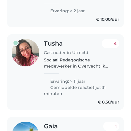
kleuters..
Ervaring: > 2 jaar
€ 10,00/uur
Tusha
4
Gastouder in Utrecht
Sociaal Pedagogische
medewerker in Overvecht Ik
ben Tusha, 40 jaar en werk als
gastouder. Met 21 jaar ervaring in
Ervaring: > 11 jaar
de kinderopvang en BSO, en
Gemiddelde reactietijd: 31
een opleiding als Sociaal
minuten
Pedagogisch Medewerker,..
€ 8,50/uur
Gaia
1