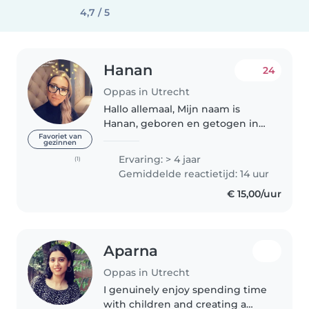
4,7 / 5
Hanan
24
Oppas in Utrecht
Hallo allemaal, Mijn naam is
Hanan, geboren en getogen in
Utrecht. Ik heb al geruime tijd
Favoriet van
gezinnen
ervaring in het oppassen en heb
Ervaring: > 4 jaar
(1)
ZEER goede referenties die op te
Gemiddelde reactietijd: 14 uur
vragen zijn. Momenteel werk..
€ 15,00/uur
Aparna
Oppas in Utrecht
I genuinely enjoy spending time
with children and creating a