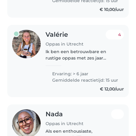
Gemiddelde reactietijd: 15 uur
heb jarenlang na school
€ 10,00/uur
middagen 'speelgoed maken'..
Valérie
4
Oppas in Utrecht
Ik ben een betrouwbare en
rustige oppas met zes jaar
ervaring bij verschillende
gezinnen. Daarnaast heb ik twee
Ervaring: > 6 jaar
maanden in een weeshuis op
Gemiddelde reactietijd: 15 uur
Bali gewerkt, waar ik kinderen
€ 12,00/uur
met autisme,..
Nada
Oppas in Utrecht
Als een enthousiaste,