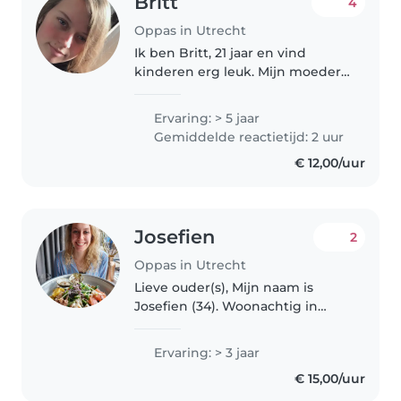
Britt
4
Oppas in Utrecht
Ik ben Britt, 21 jaar en vind
kinderen erg leuk. Mijn moeder
is al 15 jaar gastouder en
daardoor en door oppassen zelf
Ervaring: > 5 jaar
wat ik op dit moment al langer
Gemiddelde reactietijd: 2 uur
dan vijf jaar doe heb ik al
€ 12,00/uur
redelijk..
Josefien
2
Oppas in Utrecht
Lieve ouder(s), Mijn naam is
Josefien (34). Woonachtig in
Utrecht, nu alweer 4 jaar. Naast
mijn baan hou ik tijd over en wil
Ervaring: > 3 jaar
ik graag klaarstaan voor
€ 15,00/uur
kinderen en gezinnen in
Utrecht,..