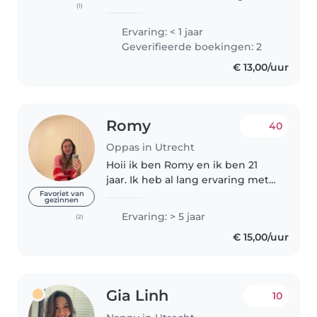
(1)
safe, fun, and supportive
environment where they can
Ervaring: < 1 jaar
learn and feel comfortable. I
Geverifieerde boekingen: 2
have a Master's degree in Clinical
€ 13,00/uur
Psychology..
Romy
40
Oppas in Utrecht
Hoii ik ben Romy en ik ben 21
jaar. Ik heb al lang ervaring met
oppassen en ik vind het erg
Favoriet van
gezinnen
leuk. Ik ben afgestudeerd
Ervaring: > 5 jaar
(2)
verpleegkundige en werkzaam
€ 15,00/uur
in het ziekenhuis. Ik ben af en
toe..
Gia Linh
10