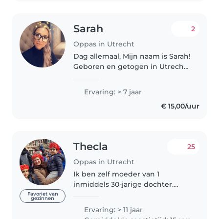
Sarah
2
Oppas in Utrecht
Dag allemaal, Mijn naam is Sarah!
Geboren en getogen in Utrecht .
Ik ben een vrolijke, enthousiaste
, flexibele jongedame die het
Ervaring: > 7 jaar
ontzettend leuk vindt om op te
€ 15,00/uur
oppassen. Ik heb al..
Thecla
25
Oppas in Utrecht
Ik ben zelf moeder van 1
inmiddels 30-jarige dochter.
Toen zij kleiner was ben ik
Favoriet van
gezinnen
gastmoeder geweest voor
Ervaring: > 11 jaar
andere kleine kinderen. Ook