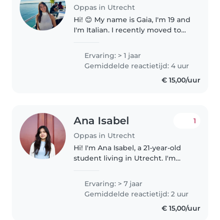
Oppas in Utrecht
Hi! 😊 My name is Gaia, I'm 19 and
I'm Italian. I recently moved to
Utrecht to study International
Business at Utrecht University. I
Ervaring: > 1 jaar
truly enjoy spending time with
Gemiddelde reactietijd: 4 uur
children. I'm easy-going,..
€ 15,00/uur
Ana Isabel
1
Oppas in Utrecht
Hi! I'm Ana Isabel, a 21-year-old
student living in Utrecht. I'm
originally from Guatemala and
speak Spanish, English, and
Ervaring: > 7 jaar
some Dutch. I've helped care for
Gemiddelde reactietijd: 2 uur
my 10 nieces and nephews..
€ 15,00/uur