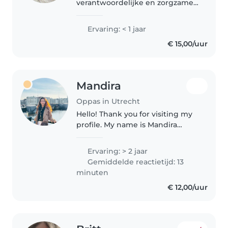
verantwoordelijke en zorgzame
jongvolwassene van 19 jaar, kijk
ik ernaar uit om je kinderen
Ervaring: < 1 jaar
thuis op te vangen. Hoewel ik
€ 15,00/uur
geen directe ervaring heb met
het oppassen..
Mandira
Oppas in Utrecht
Hello! Thank you for visiting my
profile. My name is Mandira
Paudel, and I am a 22-year-old
from Nepal. I am a caring,
Ervaring: > 2 jaar
responsible, and patient person
Gemiddelde reactietijd: 13
who enjoys spending time with..
minuten
€ 12,00/uur