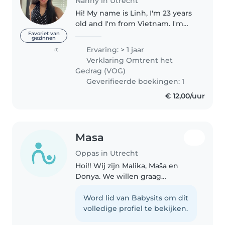
Nanny in Utrecht
Hi! My name is Linh, I'm 23 years
old and I'm from Vietnam. I'm
currently studying Teacher
Favoriet van
gezinnen
Education at Hogeschool
Ervaring: > 1 jaar
(1)
Utrecht. I have VOG because I
Verklaring Omtrent het
did internship at high school in
Gedrag (VOG)
Amsterdam...
Geverifieerde boekingen: 1
€ 12,00/uur
Masa
Oppas in Utrecht
Hoi!! Wij zijn Malika, Maša en
Donya. We willen graag
oppassen. We zijn vriendelijk,
zorgzaam, verantwoordelijk,
Word lid van Babysits om dit
grappig en lief. We hebben
volledige profiel te bekijken.
ervaring met jonge kinderen en