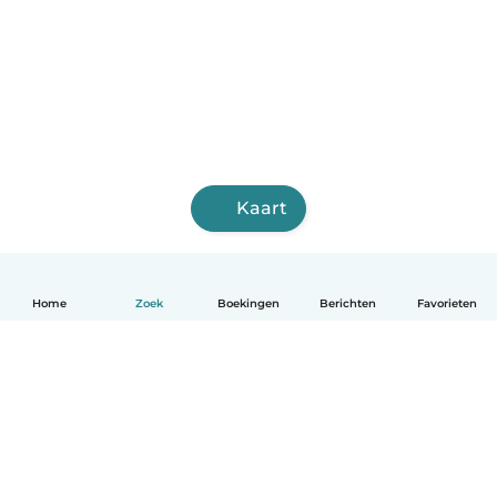
Kaart
Home
Zoek
Boekingen
Berichten
Favorieten
Nederlands
Hoe het werkt
Help
Voorwaarden & Privacy