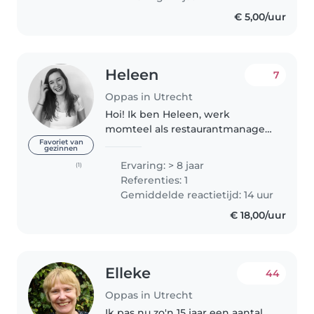
€ 5,00/uur
Heleen
7
Oppas in Utrecht
Hoi! Ik ben Heleen, werk
momteel als restaurantmanager
in de horeca. Ivm verhuizen naar
Favoriet van
gezinnen
Utrecht heb ik geen
Ervaring: > 8 jaar
(1)
oppaskindjes meer, vanwege
Referenties: 1
mijn drukke baan vind ik het af
Gemiddelde reactietijd: 14 uur
en toe fijn om..
€ 18,00/uur
Elleke
44
Oppas in Utrecht
Ik pas nu zo'n 15 jaar een aantal