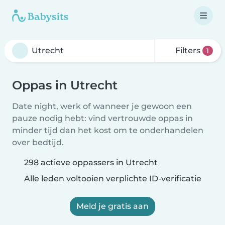
Filters
1
Oppas in Utrecht
Date night, werk of wanneer je gewoon een
pauze nodig hebt: vind vertrouwde oppas in
minder tijd dan het kost om te onderhandelen
over bedtijd.
298 actieve oppassers in Utrecht
Alle leden voltooien verplichte ID-verificatie
Meld je gratis aan