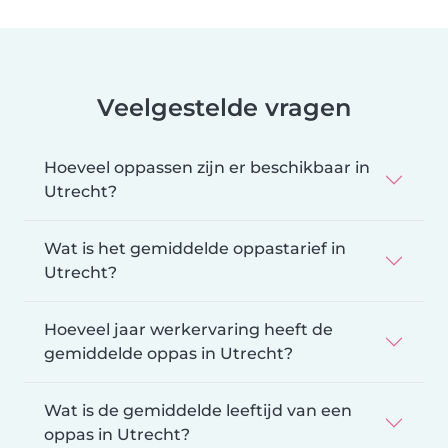
Veelgestelde vragen
Hoeveel oppassen zijn er beschikbaar in
Utrecht?
Wat is het gemiddelde oppastarief in
Utrecht?
Hoeveel jaar werkervaring heeft de
gemiddelde oppas in Utrecht?
Wat is de gemiddelde leeftijd van een
oppas in Utrecht?