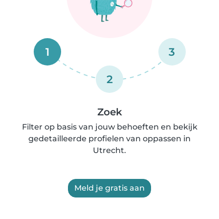
1
3
2
Zoek
Filter op basis van jouw behoeften en bekijk
gedetailleerde profielen van oppassen in
Utrecht.
Meld je gratis aan