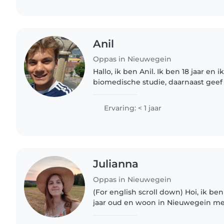
Anil
Oppas in Nieuwegein
Hallo, ik ben Anil. Ik ben 18 jaar en 
biomedische studie, daarnaast geef i
Jan Van Hoof aan kinderen tussen de
waarvoor ik een VOG..
Ervaring: < 1 jaar
Julianna
Oppas in Nieuwegein
(For english scroll down) Hoi, ik ben
jaar oud en woon in Nieuwegein met
al 4 jaar bij de CursusBSO in Utrech
geef en..