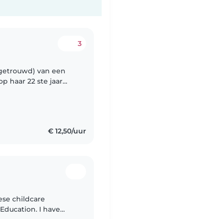
3
getrouwd) van een
op haar 22 ste jaar
n en en woont nog
€ 12,50/uur
ese childcare
 Education. I have