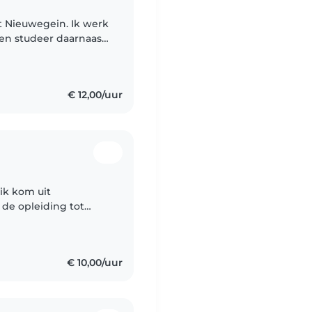
uit Nieuwegein. Ik werk
en studeer daarnaast
 de zomervakantie
€ 12,00/uur
de opleiding tot
perleuk om met
€ 10,00/uur