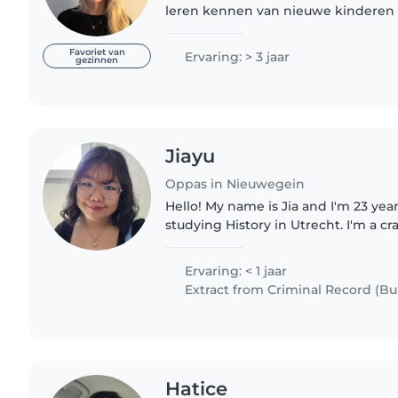
leren kennen van nieuwe kinderen 
leuk en zo een band met ze op te b
stage gelopen in..
Favoriet van
Ervaring: > 3 jaar
gezinnen
Jiayu
Oppas in Nieuwegein
Hello! My name is Jia and I'm 23 year
studying History in Utrecht. I'm a cr
making fun projects. My hobbies in
drawing...
Ervaring: < 1 jaar
Extract from Criminal Record (Bul
Hatice