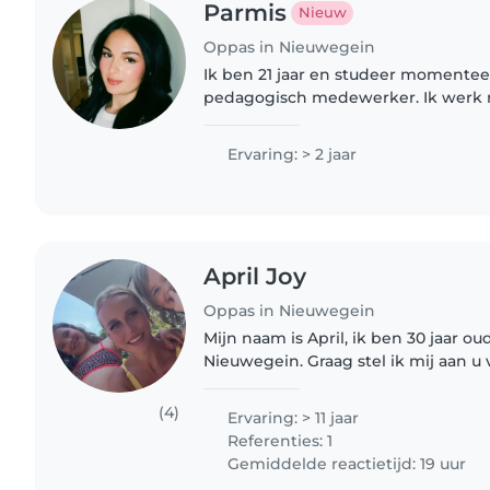
Parmis
Nieuw
Oppas in Nieuwegein
Ik ben 21 jaar en studeer momentee
pedagogisch medewerker. Ik werk 
in de kinderopvang op een vertica
van 0 tot 4 jaar..
Ervaring: > 2 jaar
April Joy
Oppas in Nieuwegein
Mijn naam is April, ik ben 30 jaar o
Nieuwegein. Graag stel ik mij aan u vo
sinds mijn 14e heb ik ruime ervari
op pasgeboren baby's,..
(4)
Ervaring: > 11 jaar
Referenties: 1
Gemiddelde reactietijd: 19 uur