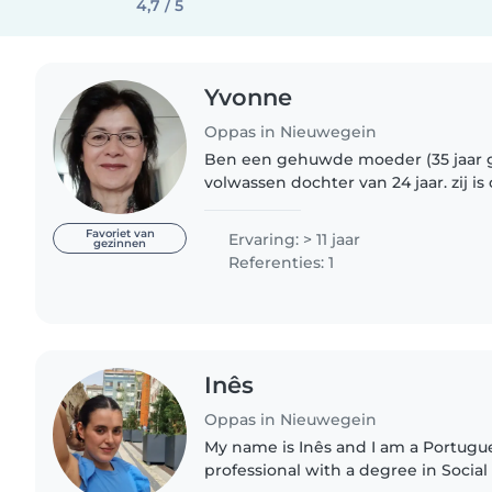
4,7 / 5
Yvonne
Oppas in Nieuwegein
Ben een gehuwde moeder (35 jaar 
volwassen dochter van 24 jaar. zij is 
afgestudeerd meester in de rechte
steeds bij haar vader..
Favoriet van
Ervaring: > 11 jaar
gezinnen
Referenties: 1
Inês
Oppas in Nieuwegein
My name is Inês and I am a Portugu
professional with a degree in Social