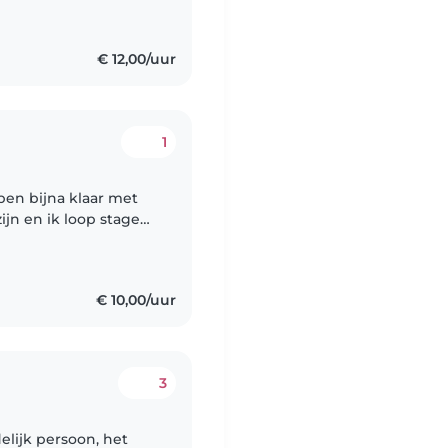
€ 12,00/uur
1
k ben bijna klaar met
jn en ik loop stage
mbinatie klas. Daarna
€ 10,00/uur
3
elijk persoon, het