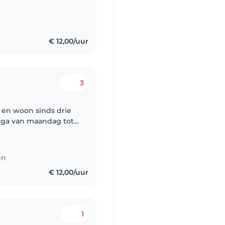
rom babies in nursery
€ 12,00/uur
3
 en woon sinds drie
ik ga van maandag tot
e taal, ik hou van
en
€ 12,00/uur
1