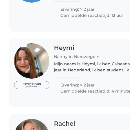
experience working with children f
to school-age children,..
Ervaring: > 2 jaar
Gemiddelde reactietijd: 13 uur
Heymi
Nanny in Nieuwegein
Mijn naam is Heymi, ik ben Cubaans
jaar in Nederland, ik ben student, 
en met vrijdag naar school en leer d
kinderen, ik heb..
Favoriet van
Ervaring: > 2 jaar
gezinnen
Gemiddelde reactietijd: 4 minut
Rachel