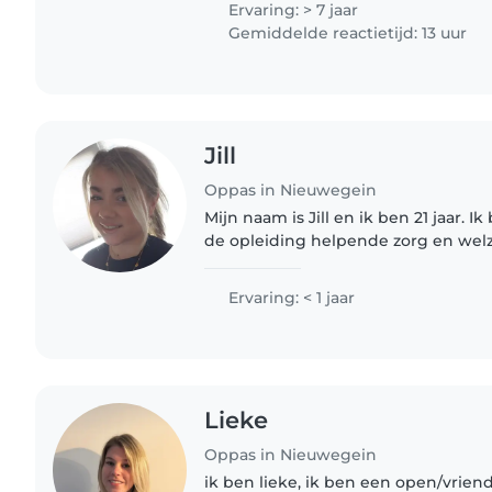
Ervaring: > 7 jaar
Gemiddelde reactietijd: 13 uur
Jill
Oppas in Nieuwegein
Mijn naam is Jill en ik ben 21 jaar. I
de opleiding helpende zorg en welzi
op een basisschool groep 1 en 2. Co
wil ik door..
Ervaring: < 1 jaar
Lieke
Oppas in Nieuwegein
ik ben lieke, ik ben een open/vriend