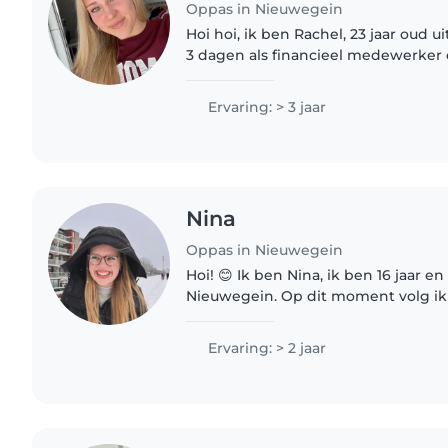
Oppas in Nieuwegein
Hoi hoi, ik ben Rachel, 23 jaar oud 
3 dagen als financieel medewerker 
parttime en heb daardoor nu en in
extra tijd over...
Ervaring: > 3 jaar
Nina
Oppas in Nieuwegein
Hoi! 😊 Ik ben Nina, ik ben 16 jaar en ik kom uit
Nieuwegein. Op dit moment volg ik 
onderwijsassistent. Ik vind het su
kinderen te werken en ben graag..
Ervaring: > 2 jaar