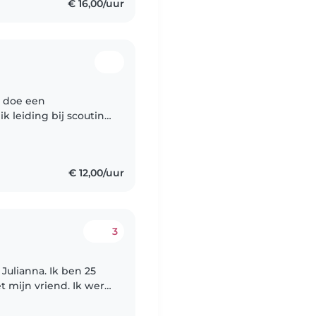
€ 16,00/uur
ik doe een
k leiding bij scouting
 7 en 11 jaar oud
€ 12,00/uur
3
 Julianna. Ik ben 25
 mijn vriend. Ik werk
t waar ik haak-cursus