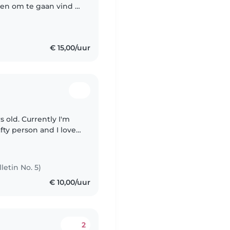
en om te gaan vind ik
ouwen. lk heb veel
€ 15,00/uur
s old. Currently I'm
afty person and I love
clude crocheting and
letin No. 5)
€ 10,00/uur
2