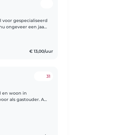
l voor gespecialiseerd
nu ongeveer een jaar
le groep met kinderen
€ 13,00/uur
31
ud en woon in
or als gastouder. Al
ng met het oppassen