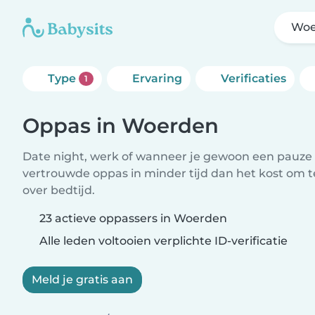
Woe
Type
Ervaring
Verificaties
1
Oppas in Woerden
Date night, werk of wanneer je gewoon een pauze 
vertrouwde oppas in minder tijd dan het kost om 
over bedtijd.
23 actieve oppassers in Woerden
Alle leden voltooien verplichte ID-verificatie
Meld je gratis aan