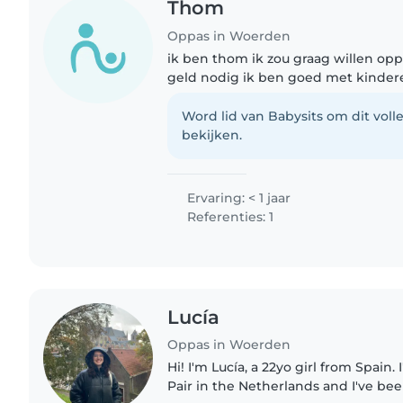
Thom
Oppas in Woerden
ik ben thom ik zou graag willen op
geld nodig ik ben goed met kinder
bezoek bij mijn nichtjes of neefjes
doordeweeks heb ik school..
Word lid van Babysits om dit volle
bekijken.
Ervaring: < 1 jaar
Referenties: 1
Lucía
Oppas in Woerden
Hi! I'm Lucía, a 22yo girl from Spain.
Pair in the Netherlands and I've bee