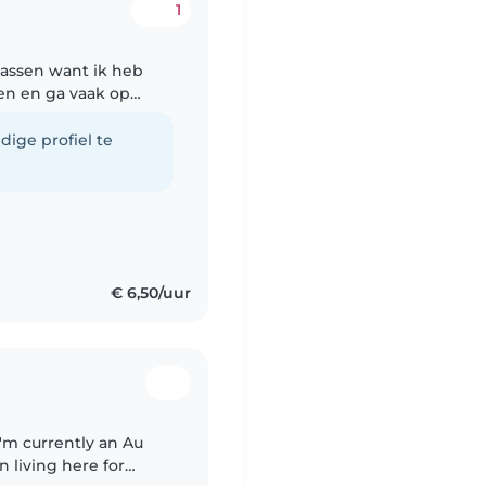
1
passen want ik heb
en en ga vaak op
 om met hun te spelen
dige profiel te
€ 6,50/uur
 I'm currently an Au
n living here for