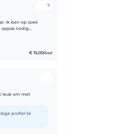
7
ar. Ik ben op zoek
e oppas nodig
 gaat om dagen en
€ 15,00/uur
et leuk om met
dige profiel te