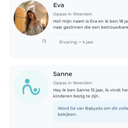
Eva
Oppas in Woerden
Hoi! mijn naam is Eva en ik ben 18 ja
naar gezinnen die een betrouwbar
hebben. Ik ben erg flexibel als het
tijden. Ik ben vooral in..
(1)
Ervaring: > 4 jaar
Sanne
Oppas in Woerden
Hey ik ben Sanne 15 jaar, ik vindt h
kinderen bezig te zijn.
Word lid van Babysits om dit volle
bekijken.