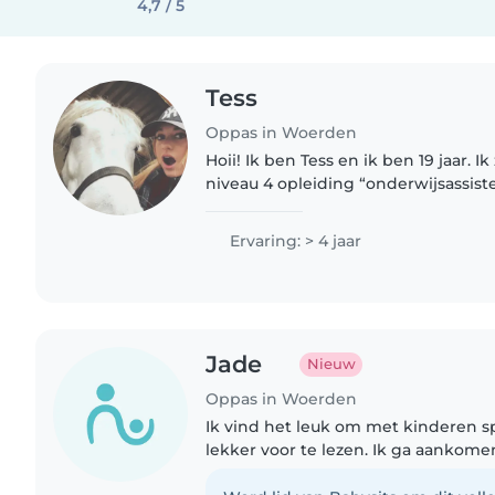
4,7 / 5
Tess
Oppas in Woerden
Hoii! Ik ben Tess en ik ben 19 jaar. Ik
niveau 4 opleiding “onderwijsassisten
stage op een basisschool. Hiervoor h
gespecialiseerd..
Ervaring: > 4 jaar
Jade
Nieuw
Oppas in Woerden
Ik vind het leuk om met kinderen sp
lekker voor te lezen. Ik ga aankome
de Minkema laan in Woerden. Ik w