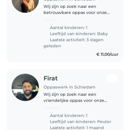
Wij zijn op zoek naar een
betrouwbare oppas voor onze
energieke en nieuwsgierige
baby van bijna 7 maanden.
Aantal kinderen: 1
Ervaring met baby's vinden we
Leeftijd van kinderen:
Baby
wel belangrijk. Wij zijn een gezin
Laatste activiteit: 3 dagen
met twee..
geleden
€ 11,00/uur
Firat
Oppaswerk in Schiedam
Wij zijn op zoek naar een
vriendelijke oppas voor onze
vriendelijke, slimme en kalme
peuter. Onze zoon is een vrolijke
Aantal kinderen: 1
peuter die graag speelt en leert.
Leeftijd van kinderen:
Peuter
We zoeken iemand die comfort
Laatste activiteit: 1 maand