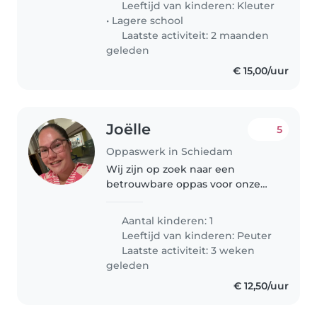
Leeftijd van kinderen:
Kleuter
The many won’t..
•
Lagere school
Laatste activiteit: 2 maanden
geleden
€ 15,00/uur
Joëlle
5
Oppaswerk in Schiedam
Wij zijn op zoek naar een
betrouwbare oppas voor onze
energieke en nieuwsgierige
peutertje. Onze kleine is
Aantal kinderen: 1
vriendelijk en speels, en we
Leeftijd van kinderen:
Peuter
hopen iemand te vinden die
Laatste activiteit: 3 weken
graag met hem speelt..
geleden
€ 12,50/uur