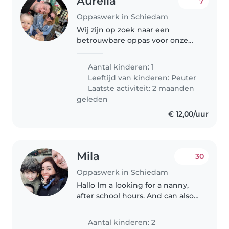
Aurelia
7
Oppaswerk in Schiedam
Wij zijn op zoek naar een
betrouwbare oppas voor onze
levendige, nieuwsgierige en
vriendelijke peuter van 21
Aantal kinderen: 1
maanden ☺️ wij hebben net een
Leeftijd van kinderen:
Peuter
zaak genomen en daarvoor
Laatste activiteit: 2 maanden
zoeken wij iemand..
geleden
€ 12,00/uur
Mila
30
Oppaswerk in Schiedam
Hallo Im a looking for a nanny,
after school hours. And can also
sometimes for the weekend. We
are a family with 2 boys and one
Aantal kinderen: 2
cat, very friendly, polite and fair.