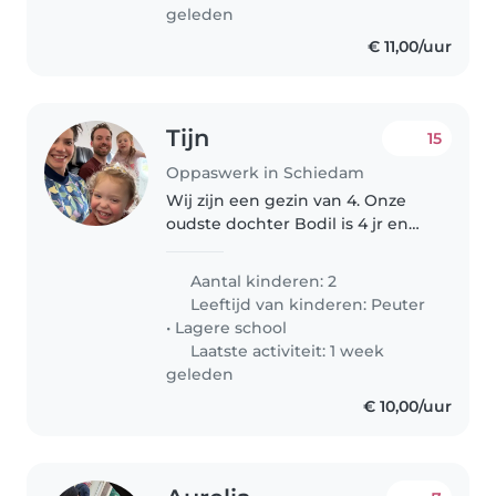
geleden
€ 11,00/uur
Tijn
15
Oppaswerk in Schiedam
Wij zijn een gezin van 4. Onze
oudste dochter Bodil is 4 jr en
gaat sinds kort naar school. Bodil
is een intelligente en energieke
Aantal kinderen: 2
dame die gek is op
Leeftijd van kinderen:
Peuter
knutselen/steppen/fietsen en
•
Lagere school
buiten..
Laatste activiteit: 1 week
geleden
€ 10,00/uur