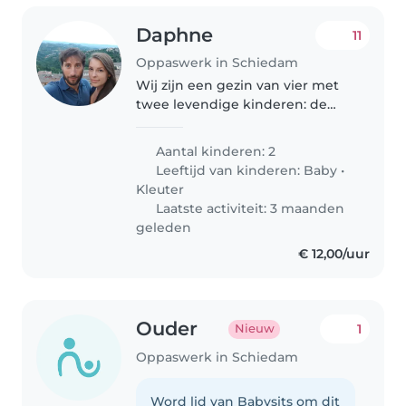
Daphne
11
Oppaswerk in Schiedam
Wij zijn een gezin van vier met
twee levendige kinderen: de
jongste is 1,5 jaar en de oudste 5.
We zoeken een betrouwbare
Aantal kinderen: 2
oppas voor thuis. Onze kinderen
Leeftijd van kinderen:
Baby
•
zijn spraakzaam en vol energie,..
Kleuter
Laatste activiteit: 3 maanden
geleden
€ 12,00/uur
Ouder
1
Nieuw
Oppaswerk in Schiedam
Word lid van Babysits om dit