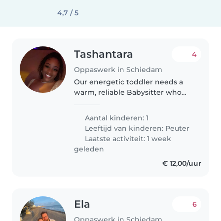
4,7 / 5
Tashantara
4
Oppaswerk in Schiedam
Our energetic toddler needs a
warm, reliable Babysitter who
enjoys creative play. Dutch-
speaking preferred for seamless
Aantal kinderen: 1
interaction. Ideal candidate will
Leeftijd van kinderen:
Peuter
bring calm energy and patience.
Laatste activiteit: 1 week
geleden
€ 12,00/uur
Ela
6
Oppaswerk in Schiedam