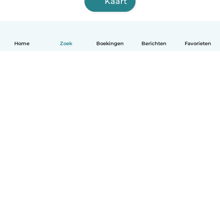
Kaart
Home
Zoek
Boekingen
Berichten
Favorieten
Nederlands
Hoe het werkt
Help
Voorwaarden & Privacy
Tarieven
Bedrijfsgegevens
Babysits for Work
Community standaarden