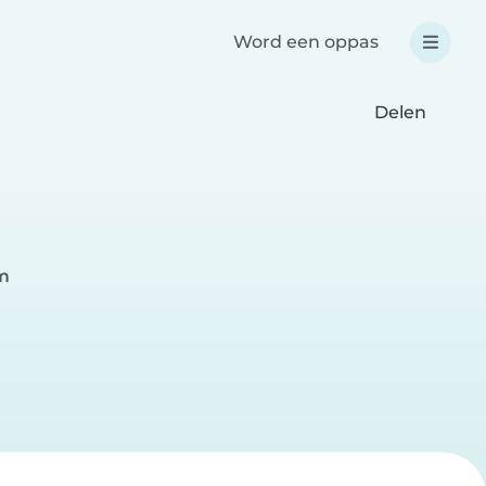
Word een oppas
Delen
m