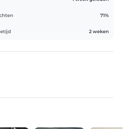
chten
71%
etijd
2 weken