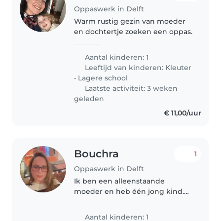
Oppaswerk in Delft
Warm rustig gezin van moeder
en dochtertje zoeken een oppas.
Aantal kinderen: 1
Leeftijd van kinderen:
Kleuter
•
Lagere school
Laatste activiteit: 3 weken
geleden
€ 11,00/uur
Bouchra
1
Oppaswerk in Delft
Ik ben een alleenstaande
moeder en heb één jong kind.
Soms heb ik iemand nodig die
met mijn kind kan spelen en mij
Aantal kinderen: 1