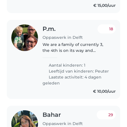
€ 15,00/uur
P.m.
18
Oppaswerk in Delft
We are a family of currently 3,
the 4th is on its way and
expected end of March. We are
Patrick, Mika and thorsten, our
Aantal kinderen: 1
son is 3 years old and we have
Leeftijd van kinderen:
Peuter
two sweet dogs and a hamster...
Laatste activiteit: 4 dagen
geleden
€ 10,00/uur
Bahar
29
Oppaswerk in Delft