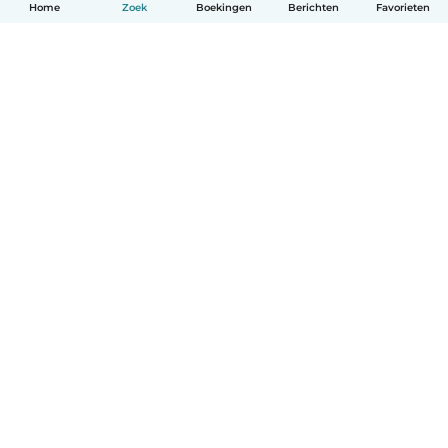
Home
Zoek
Boekingen
Berichten
Favorieten
Nederlands
Hoe het werkt
Help
Voorwaarden & Privacy
Tarieven
Bedrijfsgegevens
Babysits for Work
Community standaarden
© Babysits B.V.