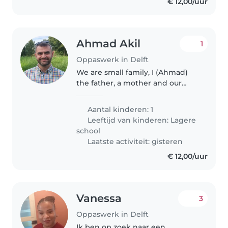
€ 12,00/uur
Ahmad Akil
1
Oppaswerk in Delft
We are small family, I (Ahmad)
the father, a mother and our
small daughter I need someone
to pick up my daughter from
Aantal kinderen: 1
school to home (it's 7 minutes
Leeftijd van kinderen:
Lagere
via bicycle or 5 minutes by car)..
school
Laatste activiteit: gisteren
€ 12,00/uur
Vanessa
3
Oppaswerk in Delft
Ik ben op zoek naar een