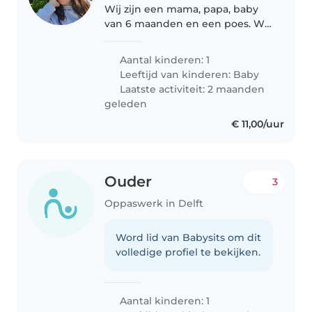
Wij zijn een mama, papa, baby
van 6 maanden en een poes. Wij
spreken nederlands, engels,
turks, perzisch, turkmeens. Wij
Aantal kinderen: 1
wonen in delft, vlakbij het
Leeftijd van kinderen:
Baby
station op loopafstand. Wij
Laatste activiteit: 2 maanden
zoeken..
geleden
€ 11,00/uur
Ouder
3
Oppaswerk in Delft
Word lid van Babysits om dit
volledige profiel te bekijken.
Aantal kinderen: 1