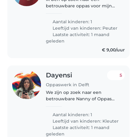
betrouwbare oppas voor mijn
nieuwsgierige en creatieve
peuter. Mijn kleine is heel
Aantal kinderen: 1
spraakzaam en houdt van
Leeftijd van kinderen:
Peuter
nieuwe uitdagingen. We hopen
Laatste activiteit: 1 maand
iemand te vinden die..
geleden
€ 9,00/uur
Dayensi
5
Oppaswerk in Delft
We zijn op zoek naar een
betrouwbare Nanny of Oppas
voor onze levendige, grappige
en speelse peuter. Onze kleine
Aantal kinderen: 1
schat is vol energie en houdt van
Leeftijd van kinderen:
Kleuter
spelen. Wij hopen iemand te
Laatste activiteit: 1 maand
vinden..
geleden