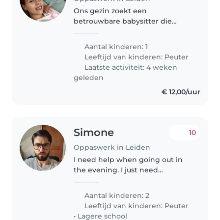
Ons gezin zoekt een
betrouwbare babysitter die
goed met onze energieke en
nieuwsgierige dreumes kan
Aantal kinderen: 1
omgaan. Voorkeur voor iemand
Leeftijd van kinderen:
Peuter
die Engels en Roemeens
Laatste activiteit: 4 weken
spreekt.
geleden
€ 12,00/uur
Simone
10
Oppaswerk in Leiden
I need help when going out in
the evening. I just need
someone to stay st home when
the kids sleep. They might
Aantal kinderen: 2
eventually wake up then they
Leeftijd van kinderen:
Peuter
need to be put back to bed
•
Lagere school