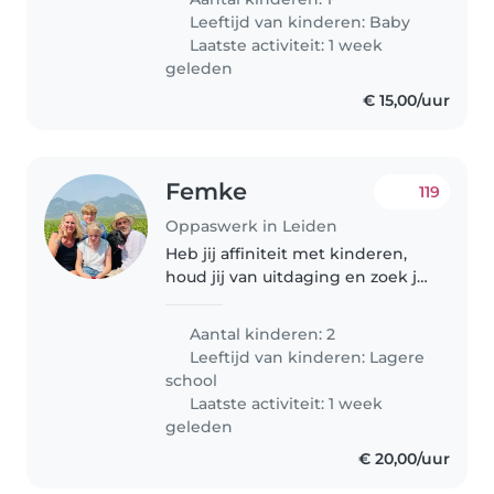
hogar incluye mascotas, por lo
Leeftijd van kinderen:
Baby
que es importante que te sientas
Laatste activiteit: 1 week
cómodo/a con..
geleden
€ 15,00/uur
Femke
119
Oppaswerk in Leiden
Heb jij affiniteit met kinderen,
houd jij van uitdaging en zoek je
een studiegerelateerde bijbaan?
Wij zoeken uitbreiding van ons
Aantal kinderen: 2
thuisteam. Wij zoeken een
Leeftijd van kinderen:
Lagere
nieuwe vaste begeleidster..
school
Laatste activiteit: 1 week
geleden
€ 20,00/uur