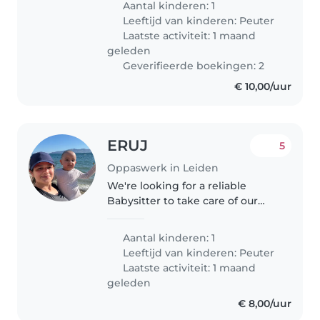
Aantal kinderen: 1
We zoeken voor af en toe een
Leeftijd van kinderen:
Peuter
oppas voor woensdag (halve
Laatste activiteit: 1 maand
dag,..
geleden
Geverifieerde boekingen: 2
€ 10,00/uur
ERUJ
5
Oppaswerk in Leiden
We're looking for a reliable
Babysitter to take care of our
energetic and friendly toddler.
Our little one loves to play and is
Aantal kinderen: 1
always on the go, so someone
Leeftijd van kinderen:
Peuter
with a playful spirit would..
Laatste activiteit: 1 maand
geleden
€ 8,00/uur