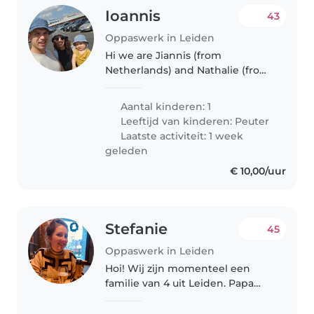
Ioannis
43
Oppaswerk in Leiden
Hi we are Jiannis (from
Netherlands) and Nathalie (from
El Salvador) We have a Kid that is
3.5 years old and a girl of 8
Aantal kinderen: 1
months. We also work at home,
Leeftijd van kinderen:
Peuter
we run multiple jewellery
Laatste activiteit: 1 week
webshops,..
geleden
€ 10,00/uur
Stefanie
45
Oppaswerk in Leiden
Hoi! Wij zijn momenteel een
familie van 4 uit Leiden. Papa
Daan, mama Stefanie en dochter
Charlie (+2) en zoon Kiran (+0).