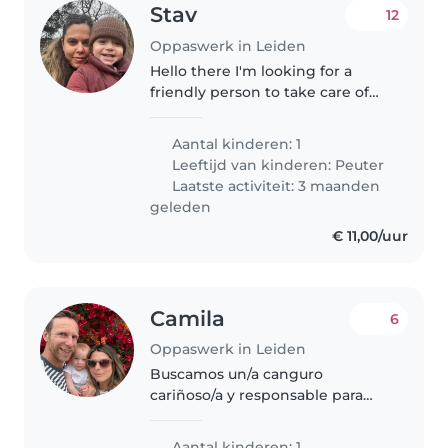
Stav
12
Oppaswerk in Leiden
Hello there I'm looking for a
friendly person to take care of
my two year old son bo for friday
morning for two or three hours.
Aantal kinderen: 1
while I'm working at home. he's
Leeftijd van kinderen:
Peuter
a calm happy toddler..
Laatste activiteit: 3 maanden
geleden
€ 11,00/uur
Camila
6
Oppaswerk in Leiden
Buscamos un/a canguro
cariñoso/a y responsable para
cuidar a nuestro bebé
inteligente y curioso. Nuestro
Aantal kinderen: 1