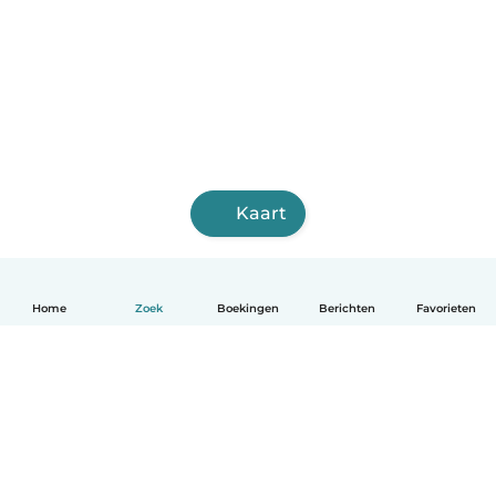
Kaart
Home
Zoek
Boekingen
Berichten
Favorieten
Nederlands
Hoe het werkt
Help
Voorwaarden & Privacy