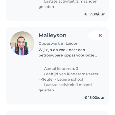
Laatste activiteit: 2 maanden
geleden
€ 17,00/uur
Maileyson
10
Oppaswerk in Leiden
Wij zijn op zoek naar een
betrouwbare oppas voor onze
drie kinderen, niet met een vast
patroon maar zo nu en dan. een
Aantal kinderen: 3
peutertje, een kleuter en een
Leeftijd van kinderen:
Peuter
dochter van 9 (om het weekend)
•
Kleuter
•
Lagere school
...
Laatste activiteit: 1 maand
geleden
€ 15,00/uur