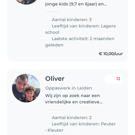
jonge kids (9,7 en 6jaar) en
wonen in de binnenstad van
Leiden. Alle 3 de kids zitten op
Aantal kinderen: 3
school en zijn vrolijk en
Leeftijd van kinderen:
Lagere
energiek. We zoeken een
school
enthousiaste..
Laatste activiteit: 2 maanden
geleden
€ 10,00/uur
Oliver
12
Oppaswerk in Leiden
Wij zijn op zoek naar een
vriendelijke en creatieve
babysitter, nanny of kinderoppas
voor onze twee speelse
Aantal kinderen: 2
kinderen, een peutertje en een
Leeftijd van kinderen:
Peuter
kleuter. Onze kinderen zijn erg
•
Kleuter
speels, creatief..