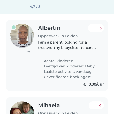
4,7 / 5
Albertin
13
Oppaswerk in Leiden
I am a parent looking for a
trustworthy babysitter to care
(1)
for my 3 year old daughter. I am
traveling from Switzerland for a
Aantal kinderen: 1
conference (2-3 September
Leeftijd van kinderen:
Baby
2026) in Leiden. So, i need
Laatste activiteit: vandaag
someone..
Geverifieerde boekingen: 1
€ 10,00/uur
Mihaela
4
Oppaswerk in Leiden