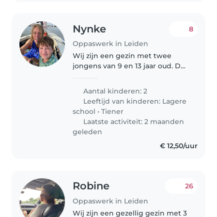
Nynke
8
Oppaswerk in Leiden
Wij zijn een gezin met twee
jongens van 9 en 13 jaar oud. De
oudste kan best goed alleen
thuis zijn maar als de jongste
Aantal kinderen: 2
ziek is, is dat soms lastig omdat
Leeftijd van kinderen:
Lagere
we beide moeilijk thuis kunnen..
school
•
Tiener
Laatste activiteit: 2 maanden
geleden
€ 12,50/uur
Robine
26
Oppaswerk in Leiden
Wij zijn een gezellig gezin met 3