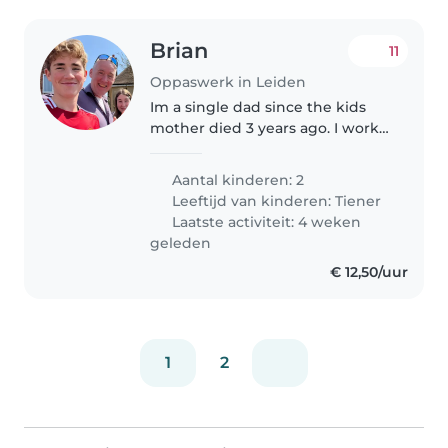
Brian
11
Oppaswerk in Leiden
Im a single dad since the kids
mother died 3 years ago. I work
as an airline pilot and am looking
for someone reliable to join the
Aantal kinderen: 2
group of people who help look
Leeftijd van kinderen:
Tiener
after my 2 teenagers..
Laatste activiteit: 4 weken
geleden
€ 12,50/uur
1
2