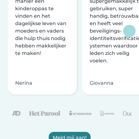
manier een
supergemakkelijk 
kinderoppas te
gebruiken, super
vinden en het
handig, betrouwba
dagelijkse leven van
en heeft veel
moeders en vaders
beveiligings- en
die hulp thuis nodig
identiteitsverificati
hebben makkelijker
ystemen waardoor
te maken!
leden zich veilig
voelen.
Nerina
Giovanna
Meld mij aan!