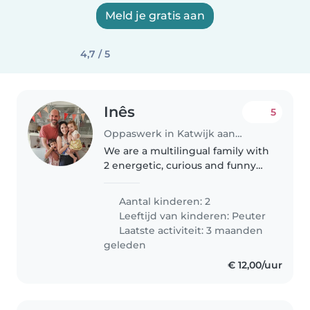
Meld je gratis aan
4,7 / 5
Inês
5
Oppaswerk in Katwijk aan den Rijn
We are a multilingual family with
2 energetic, curious and funny
toddlers looking for a reliable
Babysitter to care for them in
Aantal kinderen: 2
our home. As we speak English,
Leeftijd van kinderen:
Peuter
French and Portuguese,..
Laatste activiteit: 3 maanden
geleden
€ 12,00/uur