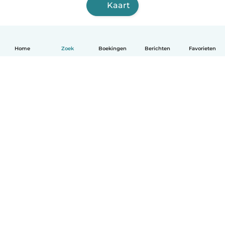
Kaart
Home
Zoek
Boekingen
Berichten
Favorieten
Nederlands
Hoe het werkt
Help
Voorwaarden & Privacy
Tarieven
Bedrijfsgegevens
Babysits for Work
Community standaarden