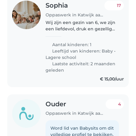
Sophia
17
Oppaswerk in Katwijk aan den Rijn
Wij zijn een gezin van 6, we zijn
een liefdevol, druk en gezellig
stel. We hebben een meisje van
7, jongen van 5 en een tweeling
Aantal kinderen: 1
van 1. Ons gezin zoekt een vaste
Leeftijd van kinderen:
Baby
•
oppas, iemand..
Lagere school
Laatste activiteit: 2 maanden
geleden
€ 15,00/uur
Ouder
4
Oppaswerk in Katwijk aan den Rijn
Word lid van Babysits om dit
volledige profiel te bekijken.