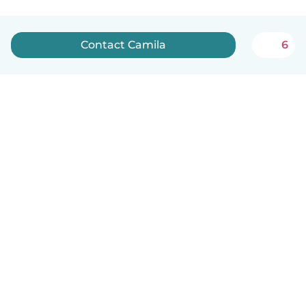
Contact Camila
6
Nederlands
Hoe het werkt
Help
Voorwaarden & Privacy
Tarieven
Bedrijfsgegevens
Babysits for Work
Community standaarden