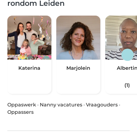
rondom Leiden
Katerina
Marjolein
Alberti
(1)
Oppaswerk
·
Nanny vacatures
·
Vraagouders
·
Oppassers