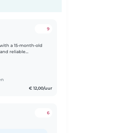
9
 with a 15-month-old
and reliable
babysitter with toddler experience. Thank you!
en
€ 12,00/uur
6