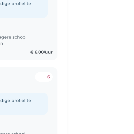
dige profiel te
agere school
en
€ 6,00/uur
6
dige profiel te