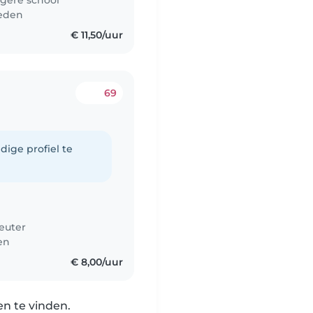
gere school
leden
€ 11,50/uur
69
dige profiel te
euter
en
€ 8,00/uur
n te vinden.