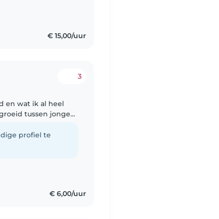
e gestart.
€ 15,00/uur
3
ud en wat ik al heel
met kinderen om moet
dige profiel te
€ 6,00/uur