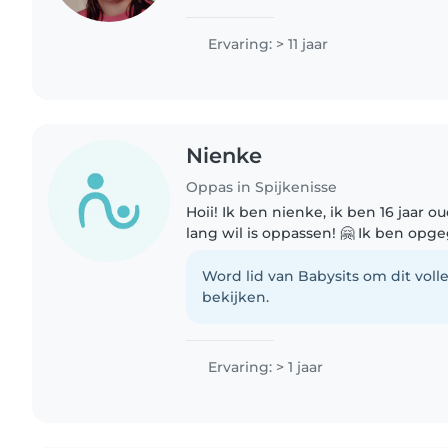
jaar de opleiding onderwijsassistent
Ervaring: > 11 jaar
Nienke
Oppas in Spijkenisse
Hoii! Ik ben nienke, ik ben 16 jaar o
lang wil is oppassen! 🤗 Ik ben opgegroeid tussen jonge
kinderen hierdoor weet ik hoe ik 
gaan, ik ben..
Word lid van Babysits om dit volle
bekijken.
Ervaring: > 1 jaar