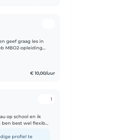
en geef graag les in
heb MBO2-opleiding
steun met koken en
€ 10,00/uur
1
eau op school en ik
k ben best wel flexibel
. Ik heb een hoop
dige profiel te