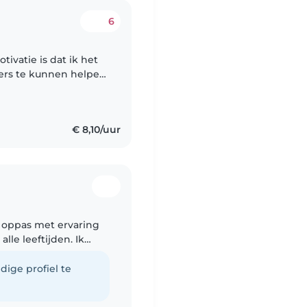
6
tivatie is dat ik het
ers te kunnen helpen
). Het belangrijkste
€ 8,10/uur
 oppas met ervaring
lle leeftijden. Ik
muziek maken en kan
dige profiel te