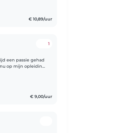
€ 10,89/uur
1
ltijd een passie gehad
 nu op mijn opleiding
ar één keer per week
€ 9,00/uur