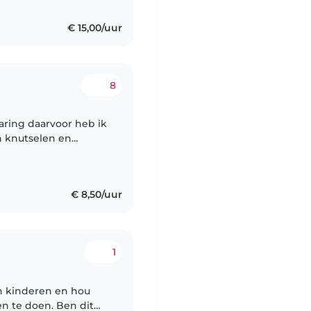
€ 15,00/uur
8
varing daarvoor heb ik
an knutselen en
werk met een
€ 8,50/uur
1
n kinderen en hou
n te doen. Ben dit