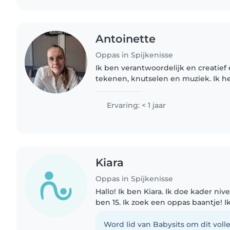
Antoinette
Oppas in Spijkenisse
Ik ben verantwoordelijk en creatief 
tekenen, knutselen en muziek. Ik 
helpende zorg en welzijn en onder
huiswerk.
Ervaring: < 1 jaar
Kiara
Oppas in Spijkenisse
Hallo! Ik ben Kiara. Ik doe kader niv
ben 15. Ik zoek een oppas baantje! I
met tijden en hoef niet duur te zijn
ervaring..
Word lid van Babysits om dit volle