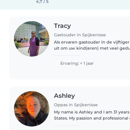
4,7 / 5
Tracy
Gastouder in Spijkenisse
Als ervaren gastouder in de vijftiger 
uit om uw kind(eren) met veel gedu
vriendelijkheid op te vangen. Met m
de opvang van baby's,..
Ervaring: < 1 jaar
Ashley
Oppas in Spijkenisse
My name is Ashley and I am 31 years
States. My passion and professional 
past 10 years has been working with