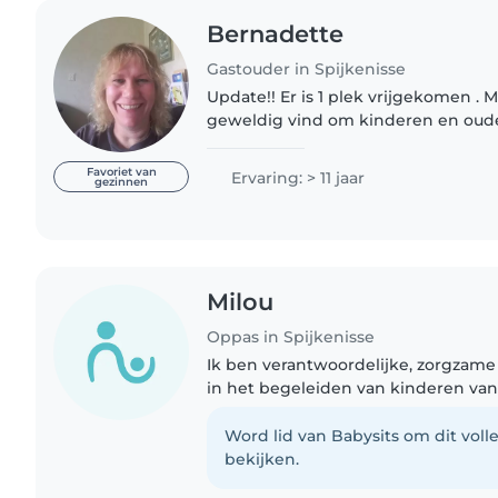
Bernadette
Gastouder in Spijkenisse
Update!! Er is 1 plek vrijgekomen . Mo
geweldig vind om kinderen en oud
met het opvangen van hun kind(eren
is dat iedereen..
Favoriet van
Ervaring: > 11 jaar
gezinnen
Milou
Oppas in Spijkenisse
Ik ben verantwoordelijke, zorgzame
in het begeleiden van kinderen van a
houd van voorlezen, knutselen en 
goed overweg met huisdieren..
Word lid van Babysits om dit volle
bekijken.