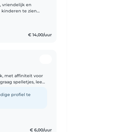
, vriendelijk en
 kinderen te zien
teunen. Ik vind het
€ 14,00/uur
, met affiniteit voor
graag spelletjes, lees
 huishoudelijke
dige profiel te
€ 6,00/uur