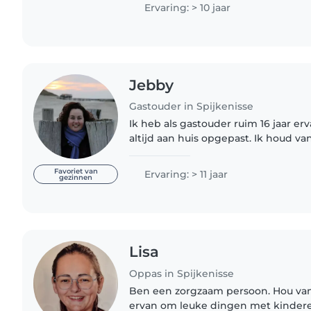
providing the..
Ervaring: > 10 jaar
Jebby
Gastouder in Spijkenisse
Ik heb als gastouder ruim 16 jaar er
altijd aan huis opgepast. Ik houd v
buitenspelen met de kinderen. Ik 
dagprogramma en rust, reinheid..
Favoriet van
Ervaring: > 11 jaar
gezinnen
Lisa
Oppas in Spijkenisse
Ben een zorgzaam persoon. Hou va
ervan om leuke dingen met kindere