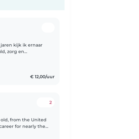
jaren kijk ik ernaar
ld, zorg en
ijn ruime ervaring in
€ 12,00/uur
2
 old, from the United
career for nearly the
, educating, and