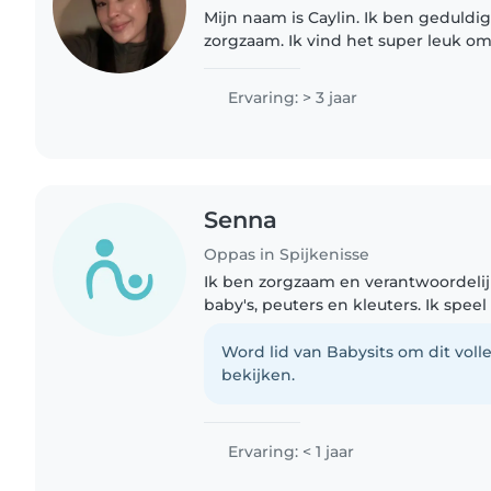
Mijn naam is Caylin. Ik ben geduldig
zorgzaam. Ik vind het super leuk om
ontwikkelen en ze daarbij te onders
ook leuk en belangrijk..
Ervaring: > 3 jaar
Senna
Oppas in Spijkenisse
Ik ben zorgzaam en verantwoordelijk
baby's, peuters en kleuters. Ik speel 
voor en maak muziek. Huisdieren en
taken zijn geen..
Word lid van Babysits om dit volle
bekijken.
Ervaring: < 1 jaar