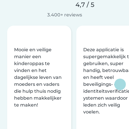
4,7 / 5
3.400+ reviews
Mooie en veilige
Deze applicatie is
manier een
supergemakkelijk 
kinderoppas te
gebruiken, super
vinden en het
handig, betrouwba
dagelijkse leven van
en heeft veel
moeders en vaders
beveiligings- en
die hulp thuis nodig
identiteitsverificati
hebben makkelijker
ystemen waardoor
te maken!
leden zich veilig
voelen.