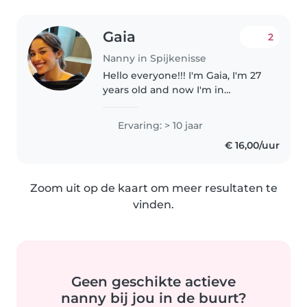
Gaia
2
Nanny in Spijkenisse
Hello everyone!!! I'm Gaia, I'm 27
years old and now I'm in
Rotterdam ! Nice to meet you,
I'm a humanities graduate for
Ervaring: > 10 jaar
the time being. So, I bring with
€ 16,00/uur
me a lot of work experience..
Zoom uit op de kaart om meer resultaten te
vinden.
Geen geschikte actieve
nanny bij jou in de buurt?