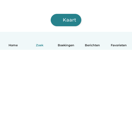
Kaart
Home
Zoek
Boekingen
Berichten
Favorieten
Nederlands
Hoe het werkt
Help
Voorwaarden & Privacy
Tarieven
Bedrijfsgegevens
Babysits for Work
Community standaarden