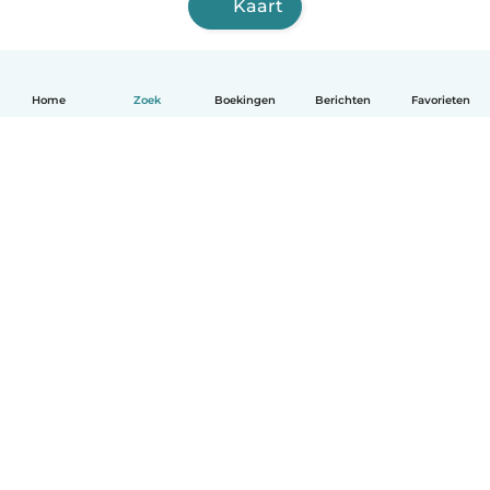
Kaart
Home
Zoek
Boekingen
Berichten
Favorieten
Nederlands
Hoe het werkt
Help
Voorwaarden & Privacy
Tarieven
Bedrijfsgegevens
Babysits for Work
Community standaarden