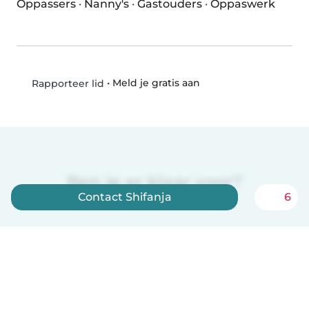
Oppassers
·
Nanny's
·
Gastouders
·
Oppaswerk
•
Meld je gratis aan
Rapporteer lid
Ben je er klaar voor?
Contact Shifanja
6