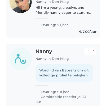
Nanny in Den Haag
Hi! I'm a young, creative, and
friendly nanny eager to start my
childcare journey. I specialize in
engaging teenagers with fun
Ervaring: < 1 jaar
activities like drawing, reading,
€ 7,00/uur
and music. Comfortable..
Nanny
1
Nanny in Den Haag
Word lid van Babysits om dit
volledige profiel te bekijken.
Ervaring: > 11 jaar
Gemiddelde reactietijd: 23
uur