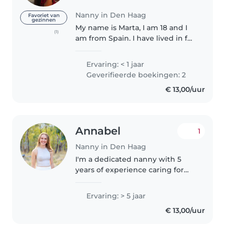
Nanny in Den Haag
Favoriet van
gezinnen
My name is Marta, I am 18 and I
(1)
am from Spain. I have lived in fur
different countries throughout
my life so therefore I speak
Ervaring: < 1 jaar
Spanish, English, French and
Geverifieerde boekingen: 2
German fluently. I come..
€ 13,00/uur
Annabel
1
Nanny in Den Haag
I'm a dedicated nanny with 5
years of experience caring for
children of all ages and have
been working as a TA in a school.
Ervaring: > 5 jaar
I'm responsible, enthusiastic, and
€ 13,00/uur
genuinely care about..