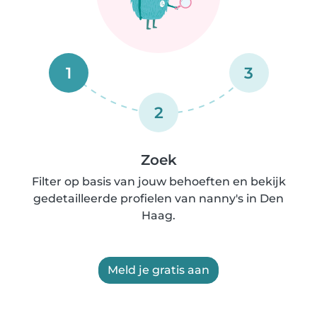
1
3
2
Zoek
Filter op basis van jouw behoeften en bekijk
gedetailleerde profielen van nanny's in Den
Haag.
Meld je gratis aan