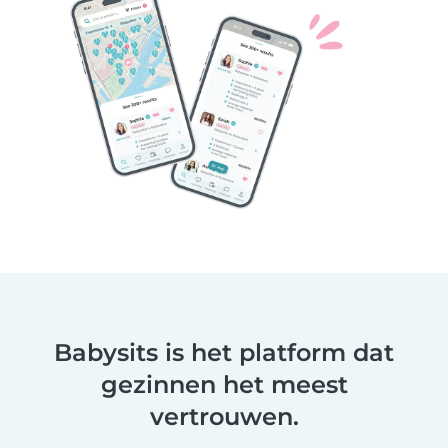
Babysits is het platform dat
gezinnen het meest
vertrouwen.