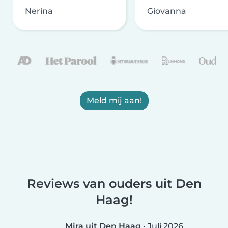
Nerina
Giovanna
Meld mij aan!
Reviews van ouders uit Den
Haag!
Mira uit Den Haag
•
Juli 2026