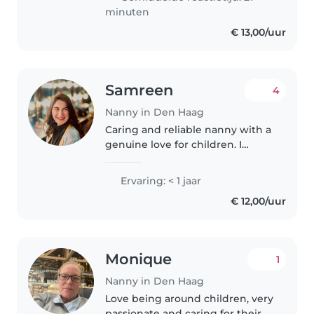
than 12 years of experience..
minuten
€ 13,00/uur
Samreen
4
Nanny in Den Haag
Caring and reliable nanny with a
genuine love for children. I
create a safe, fun, and nurturing
environment while supporting
Ervaring: < 1 jaar
daily routines and development.
€ 12,00/uur
Trustworthy, patient, and..
Monique
1
Nanny in Den Haag
Love being around children, very
passionate and caring for their