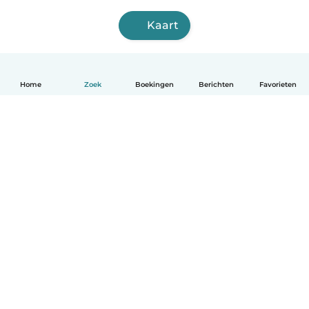
Kaart
Home
Zoek
Boekingen
Berichten
Favorieten
Nederlands
Hoe het werkt
Help
Voorwaarden & Privacy
Tarieven
Bedrijfsgegevens
Babysits for Work
Community standaarden