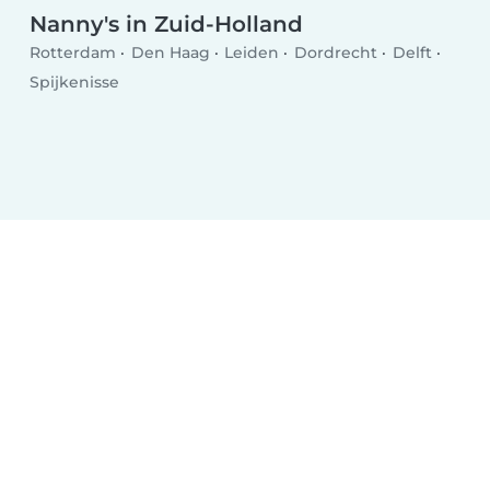
Nanny's in Zuid-Holland
Rotterdam
Den Haag
Leiden
Dordrecht
Delft
Spijkenisse