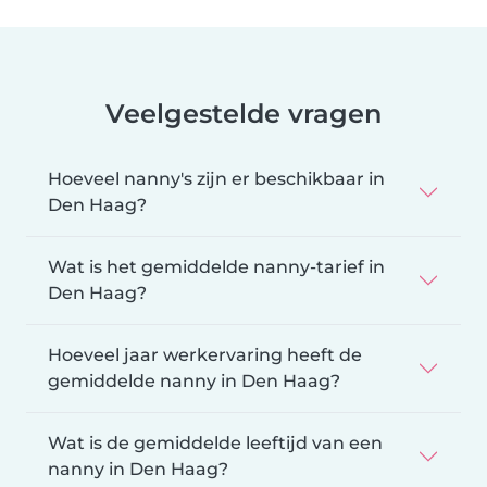
Veelgestelde vragen
Hoeveel nanny's zijn er beschikbaar in
Den Haag?
Wat is het gemiddelde nanny-tarief in
Den Haag?
Hoeveel jaar werkervaring heeft de
gemiddelde nanny in Den Haag?
Wat is de gemiddelde leeftijd van een
nanny in Den Haag?