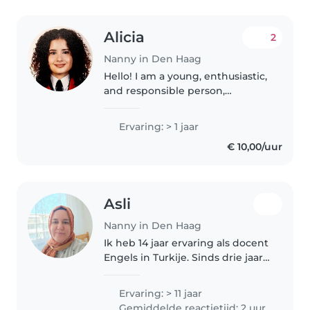
Alicia
2
Nanny in Den Haag
Hello! I am a young, enthusiastic,
and responsible person,
passionate about working with
children. I have experience
Ervaring: > 1 jaar
caring for preschool and school-
€ 10,00/uur
aged children. I love reading
them..
Asli
Nanny in Den Haag
Ik heb 14 jaar ervaring als docent
Engels in Turkije. Sinds drie jaar
woon ik in Nederland en
binnenkort rond ik mijn DUO B1-
Ervaring: > 11 jaar
examens af. Als moeder van drie
Gemiddelde reactietijd: 2 uur