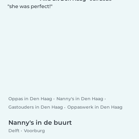
she was perfect!
Oppas in Den Haag
Nanny's in Den Haag
Gastouders in Den Haag
Oppaswerk in Den Haag
Nanny's in de buurt
Delft
Voorburg