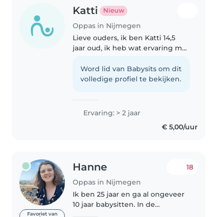
Katti
Nieuw
Oppas in Nijmegen
Lieve ouders, ik ben Katti 14,5
jaar oud, ik heb wat ervaring met
kinderen kleintjes en peuters. Ik
hou van activiteiten en samen
Word lid van Babysits om dit
met het kind leuke dingen
volledige profiel te bekijken.
doen. ik zit wel met school..
Ervaring: > 2 jaar
€ 5,00/uur
Hanne
18
Oppas in Nijmegen
Ik ben 25 jaar en ga al ongeveer
10 jaar babysitten. In de
afgelopen jaren ging ik
Favoriet van