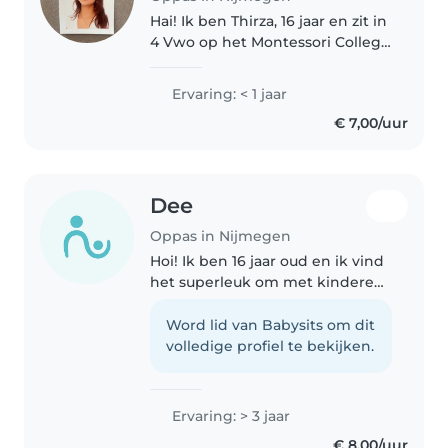
Hai! Ik ben Thirza, 16 jaar en zit in
4 Vwo op het Montessori College
in Nijmegen en ik zoek
oppasadressen! Ik ben lief,
Ervaring: < 1 jaar
zorgzaam, geduldig en flexibel.
€ 7,00/uur
En ik ben dol op kinderen!..
Dee
Oppas in Nijmegen
Hoi! Ik ben 16 jaar oud en ik vind
het superleuk om met kinderen
om te gaan. Zelf heb ik twee
jongere broertjes, waarvan één
Word lid van Babysits om dit
gedragsproblemen heeft.
volledige profiel te bekijken.
Daardoor heb ik al best veel
ervaring..
Ervaring: > 3 jaar
€ 8,00/uur