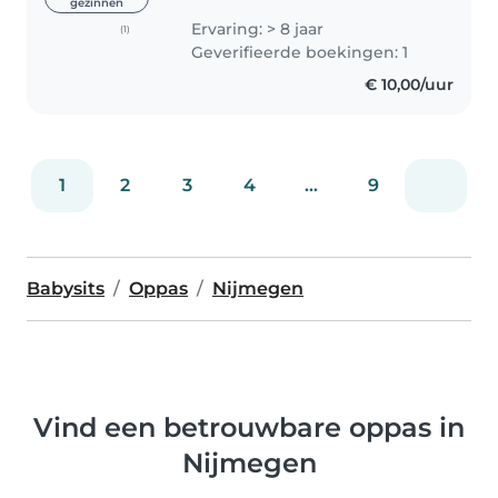
gezinnen
oppassen bij kinderen van 6
Ervaring: > 8 jaar
(1)
maanden tot 14 jaar, ervaring
Geverifieerde boekingen: 1
met alle leeftijden dus. In juni
€ 10,00/uur
2021 studeerde..
1
2
3
4
...
9
Babysits
Oppas
Nijmegen
Vind een betrouwbare oppas in
Nijmegen