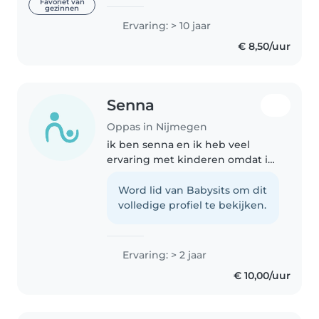
ervaring met oppassen. Ik heb
Favoriet van
gezinnen
veel opgepast op mijn neefjes
Ervaring: > 10 jaar
en nichtjes en inmiddels
€ 8,50/uur
beginnen ook vrienden
kinderen..
Senna
Oppas in Nijmegen
ik ben senna en ik heb veel
ervaring met kinderen omdat ik
zelf 4 jongere zusjes heb waar ik
vaak op heb gepast
Word lid van Babysits om dit
volledige profiel te bekijken.
Ervaring: > 2 jaar
€ 10,00/uur