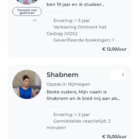
ben 19 jaar en ik studeer
Pedagogische Wetenschappen
Favoriet van
gezinnen
in Nijmegen. Ik hockey graag en
Ervaring: > 5 jaar
(2)
vind het gezellig om met
Verklaring Omtrent het
vriendinnen af te spreken.
Gedrag (VOG)
Daarnaast..
Geverifieerde boekingen: 1
€ 12,00/uur
Shabnem
1
Oppas in Nijmegen
Beste ouders, Mijn naam is
Shabnem en ik bied mij aan als
oppas. Ik ben afgestudeerd als
pedagogisch medewerker en
Ervaring: > 2 jaar
heb zelf een dochter van 5 jaar
Gemiddelde reactietijd: 2
oud. Ik werk graag met
minuten
kinderen..
€ 15,00/uur