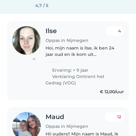
4,7 / 5
Ilse
4
Oppas in Nijmegen
Hoi, mijn naam is Ilse, ik ben 24
jaar oud en ik kom uit
(1)
Eindhoven. Momenteel doe ik
de master klinische kind- en
Ervaring: > 9 jaar
jeugd psychologie aan de
Verklaring Omtrent het
universiteit van Tilburg. Al sinds
Gedrag (VOG)
mijn..
€ 12,00/uur
Maud
12
Oppas in Nijmegen
Hii ouders!! Mijn naam is Maud, ik