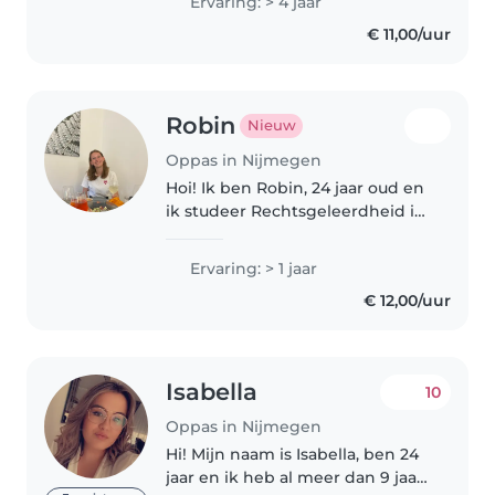
Ervaring: > 4 jaar
leeftijden. Daarnaast werk ik al 4
€ 11,00/uur
jaar in de kinderhoek..
Robin
Nieuw
Oppas in Nijmegen
Hoi! Ik ben Robin, 24 jaar oud en
ik studeer Rechtsgeleerdheid in
Nijmegen. In mijn vrije tijd vind
ik het leuk om hard te lopen en
Ervaring: > 1 jaar
te sporten, creatief bezig te zijn,
€ 12,00/uur
te lezen of..
Isabella
10
Oppas in Nijmegen
Hi! Mijn naam is Isabella, ben 24
jaar en ik heb al meer dan 9 jaar