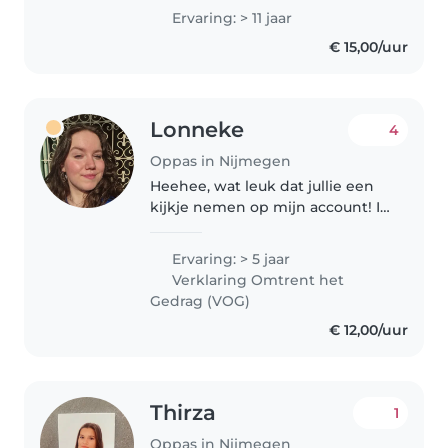
(moedertaal) en Engels. Mijn
Ervaring: > 11 jaar
Nederlands is momenteel
€ 15,00/uur
ongeveer A2 -> B1 en ik blijf het
actief..
Lonneke
4
Oppas in Nijmegen
Heehee, wat leuk dat jullie een
kijkje nemen op mijn account! Ik
ben Lonneke, 22 jaar en volg
momenteel de opleiding
Ervaring: > 5 jaar
Pedagogiek aan de HAN.
Verklaring Omtrent het
Aankomend jaar loop ik stage in
Gedrag (VOG)
een kliniek..
€ 12,00/uur
Thirza
1
Oppas in Nijmegen