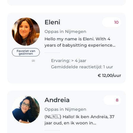
Eleni
10
Oppas in Nijmegen
Hello my name is Eleni. With 4
years of babysitting experience
and a background as a team
Favoriet van
gezinnen
leader in a camp, I bring a mix of
Ervaring: > 4 jaar
(2)
creativity, fun, and responsibility
Gemiddelde reactietijd: 1 uur
to every family I work..
€ 12,00/uur
Andreia
8
Oppas in Nijmegen
(NL🇳🇱) Hallo! Ik ben Andreia, 37
jaar oud, en ik woon in
Nijmegen. Ik spreek Portugees