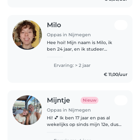
Milo
Oppas in Nijmegen
Hee hoi! Mijn naam is Milo, ik
ben 24 jaar, en ik studeer
Beeldende Therapie aan de HAN.
Afgelopen jaar heb ik een oppas-
Ervaring: > 2 jaar
kindje gehad waar ik nog
€ 11,00/uur
sporadisch ga oppassen.
Daarnaast..
Mijntje
Nieuw
Oppas in Nijmegen
Hi! 💕 Ik ben 17 jaar en pas al
wekelijks op sinds mijn 12e, dus
ik heb inmiddels veel ervaring
met kinderen van verschillende