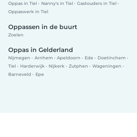
Oppas in Tiel
Nanny's in Tiel
Gastouders in Tiel
Oppaswerk in Tiel
Oppassen in de buurt
Zoelen
Oppas in Gelderland
Nijmegen
Arnhem
Apeldoorn
Ede
Doetinchem
Tiel
Harderwijk
Nijkerk
Zutphen
Wageningen
Barneveld
Epe