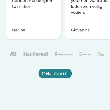
hebben makkelijker
ystemen waardoor
te maken!
leden zich veilig
voelen.
Nerina
Giovanna
Meld mij aan!