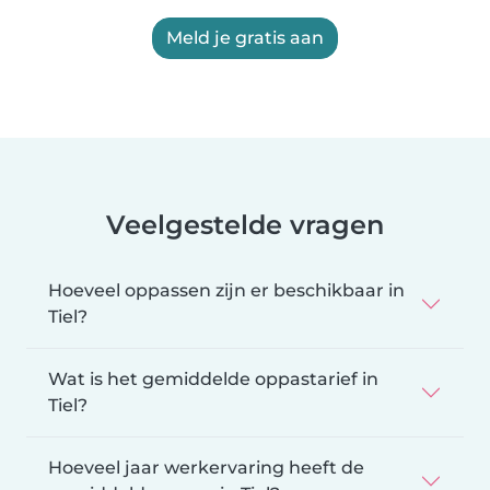
Meld je gratis aan
Veelgestelde vragen
Hoeveel oppassen zijn er beschikbaar in
Tiel?
Wat is het gemiddelde oppastarief in
Tiel?
Hoeveel jaar werkervaring heeft de