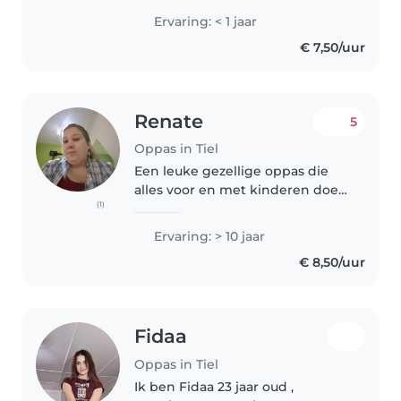
heb, ben ik verantwoordelijk,
Ervaring: < 1 jaar
zorgzaam en vriendelijk. Ik kan
€ 7,50/uur
goed overweg met peuters..
Renate
5
Oppas in Tiel
Een leuke gezellige oppas die
alles voor en met kinderen doet.
(1)
Creatief,actief en sportief maar
ook bakken en spelletjes spelen
Ervaring: > 10 jaar
vind ik super leuk om te doen.
€ 8,50/uur
Heb de opleiding spw..
Fidaa
Oppas in Tiel
Ik ben Fidaa 23 jaar oud ,