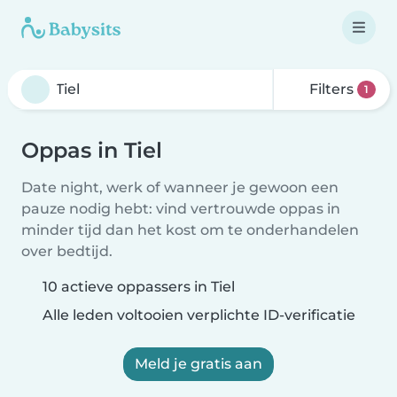
Filters
1
Oppas in Tiel
Date night, werk of wanneer je gewoon een
pauze nodig hebt: vind vertrouwde oppas in
minder tijd dan het kost om te onderhandelen
over bedtijd.
10 actieve oppassers in Tiel
Alle leden voltooien verplichte ID-verificatie
Meld je gratis aan