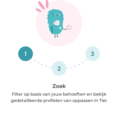
1
3
2
Zoek
Filter op basis van jouw behoeften en bekijk
gedetailleerde profielen van oppassen in Tiel.