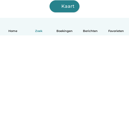
Kaart
Home
Zoek
Boekingen
Berichten
Favorieten
Nederlands
Hoe het werkt
Help
Voorwaarden & Privacy
Tarieven
Bedrijfsgegevens
Babysits for Work
Community standaarden