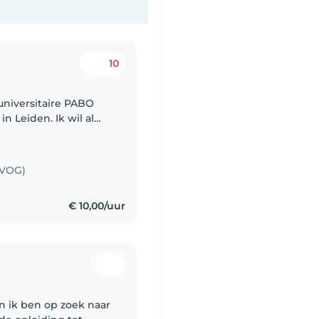
10
 universitaire PABO
 Leiden. Ik wil al
n ik dat eindelijk
(VOG)
€ 10,00/uur
en ik ben op zoek naar