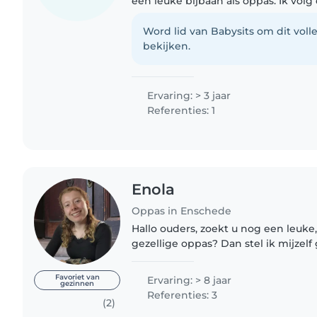
een leuke bijbaan als oppas. Ik volg de opleiding tot
gespecialiseerd pedagogisch mede
geweldig vind..
Word lid van Babysits om dit volle
bekijken.
Ervaring: > 3 jaar
Referenties: 1
Enola
Oppas in Enschede
Hallo ouders, zoekt u nog een leuke
gezellige oppas? Dan stel ik mijzelf graag vo
naam is Enola. Ik ben 24 jaar en w
mijn vriend en onze..
Favoriet van
Ervaring: > 8 jaar
gezinnen
Referenties: 3
(2)