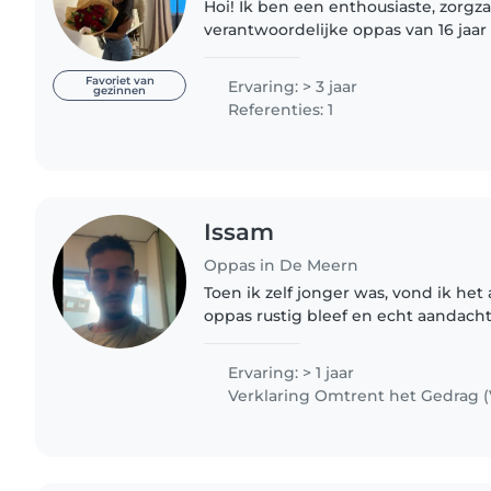
Hoi! Ik ben een enthousiaste, zorg
verantwoordelijke oppas van 16 jaar
jong ben, heb ik al ongeveer 3 jaar
oppassen op kinderen, van baby's..
Favoriet van
Ervaring: > 3 jaar
gezinnen
Referenties: 1
Issam
Oppas in De Meern
Toen ik zelf jonger was, vond ik het a
oppas rustig bleef en echt aandach
probeer ik dat nu zelf ook te doen
gemak te laten voelen..
Ervaring: > 1 jaar
Verklaring Omtrent het Gedrag 