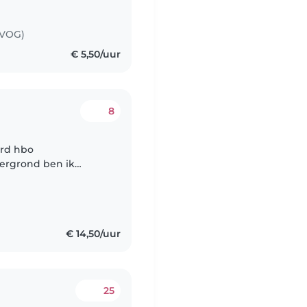
(VOG)
€ 5,50/uur
8
erd hbo
tergrond ben ik
 ik goed hoe ik met
...
€ 14,50/uur
25