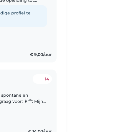
werker, omdat ik het
dige profiel te
€ 9,00/uur
14
, spontane en
or: 👩🦰: Mijn
oon in Enschede met
€ 14,00/uur