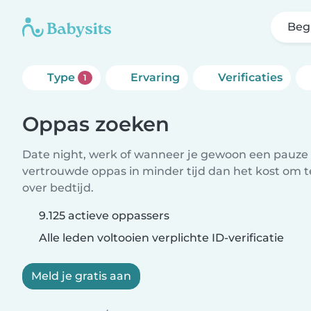
Beg
Type
Ervaring
Verificaties
1
Oppas zoeken
Date night, werk of wanneer je gewoon een pauze 
vertrouwde oppas in minder tijd dan het kost om 
over bedtijd.
9.125 actieve oppassers
Alle leden voltooien verplichte ID-verificatie
Meld je gratis aan