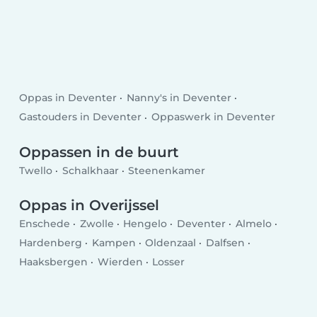
Oppas in Deventer
Nanny's in Deventer
Gastouders in Deventer
Oppaswerk in Deventer
Oppassen in de buurt
Twello
Schalkhaar
Steenenkamer
Oppas in Overijssel
Enschede
Zwolle
Hengelo
Deventer
Almelo
Hardenberg
Kampen
Oldenzaal
Dalfsen
Haaksbergen
Wierden
Losser