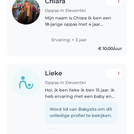
Chiara
1
Oppas in Deventer
Mijn naam is Chiara Ik ben een
18-jarige oppas met 4 jaar
ervaring in het begeleiden van
peuters, kleuters en
Ervaring: > 3 jaar
basisschoolkinderen. Ik sta
€ 10,00/uur
bekend om mijn
verantwoordelijkheid,
zorgzaamheid..
Lieke
1
Oppas in Deventer
Hoi, ik ben lieke ik ben 15 jaar. ik
heb ervaring met een baby en
een peuter. ik vind opassen heel
erg leuk. Daarom zou ik het
Word lid van Babysits om dit
vaker willen gaan doen! ik zit zelf
volledige profiel te bekijken.
in 4 havo op het..