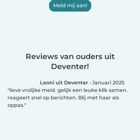
Meld mij aan!
Reviews van ouders uit
Deventer!
Leoni uit Deventer
•
Januari 2025
lieve vrolijke meid. gelijk een leuke klik samen.
reageert snel op berichten. Blij met haar als
oppas.