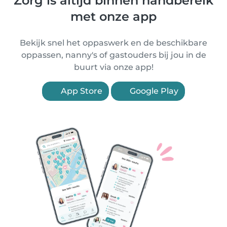
Zorg is altijd binnen handbereik
met onze app
Bekijk snel het oppaswerk en de beschikbare
oppassen, nanny's of gastouders bij jou in de
buurt via onze app!
App Store
Google Play