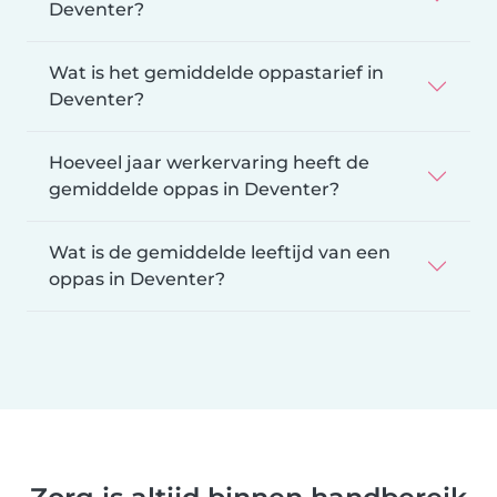
Deventer?
Wat is het gemiddelde oppastarief in
Deventer?
Hoeveel jaar werkervaring heeft de
gemiddelde oppas in Deventer?
Wat is de gemiddelde leeftijd van een
oppas in Deventer?