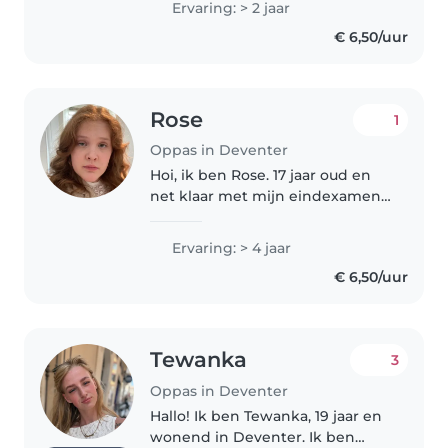
Ervaring: > 2 jaar
€ 6,50/uur
Rose
1
Oppas in Deventer
Hoi, ik ben Rose. 17 jaar oud en
net klaar met mijn eindexamens.
Ik ben een enthousiaste en
vriendelijke oppas met 4 jaar
Ervaring: > 4 jaar
ervaring in de zorg voor peuters,
€ 6,50/uur
kleuters en
basisschoolkinderen...
Tewanka
3
Oppas in Deventer
Hallo! Ik ben Tewanka, 19 jaar en
wonend in Deventer. Ik ben