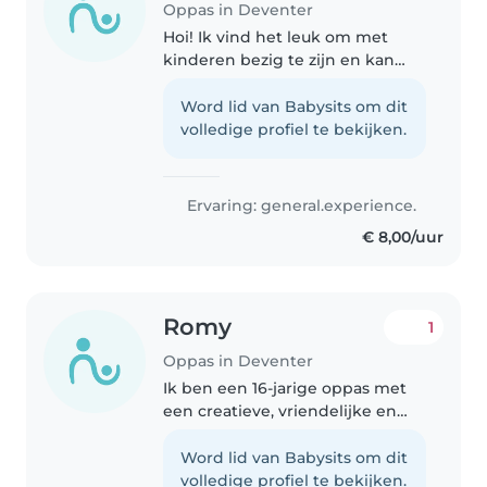
Oppas in Deventer
Hoi! Ik vind het leuk om met
kinderen bezig te zijn en kan
goed omgaan met kinderen van
verschillende leeftijden. Ik ben
Word lid van Babysits om dit
geduldig, zorgzaam en flexibel.
volledige profiel te bekijken.
Ik help graag met huiswerk,..
Ervaring: general.experience.
€ 8,00/uur
Romy
1
Oppas in Deventer
Ik ben een 16-jarige oppas met
een creatieve, vriendelijke en
bedaarde persoonlijkheid.
Hoewel ik nog geen directe
Word lid van Babysits om dit
ervaring heb met oppassen, ben
volledige profiel te bekijken.