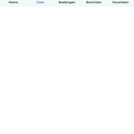
Home
Zoek
Boekingen
Berichten
Favorieten
Nederlands
Hoe het werkt
Help
Voorwaarden & Privacy
Tarieven
Bedrijfsgegevens
Babysits for Work
Community standaarden
© Babysits B.V.