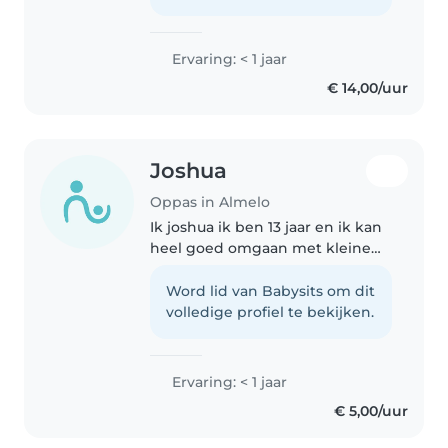
taken en huisdieren zijn geen..
Ervaring: < 1 jaar
€ 14,00/uur
Joshua
Oppas in Almelo
Ik joshua ik ben 13 jaar en ik kan
heel goed omgaan met kleine
kinderen ik ben heel creatief en
ik hou van buitenspelen met
Word lid van Babysits om dit
kinderen
volledige profiel te bekijken.
Ervaring: < 1 jaar
€ 5,00/uur