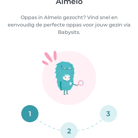
Almelo
Oppas in Almelo gezocht? Vind snel en
eenvoudig de perfecte oppas voor jouw gezin via
Babysits.
1
3
2