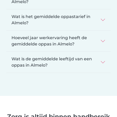
Almelo?
Wat is het gemiddelde oppastarief in
Almelo?
Hoeveel jaar werkervaring heeft de
gemiddelde oppas in Almelo?
Wat is de gemiddelde leeftijd van een
oppas in Almelo?
Zorg is altijd binnen handbereik