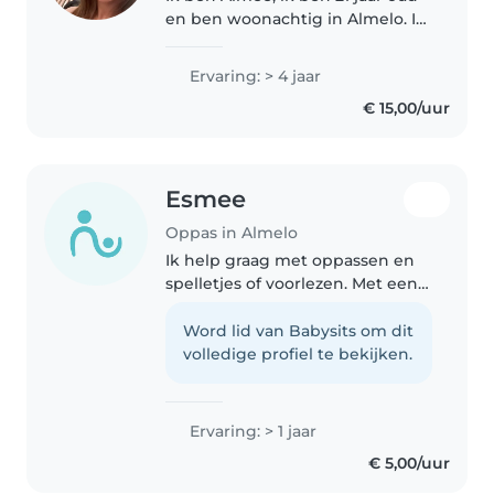
en ben woonachtig in Almelo. Ik
heb al ervaring met kids van alle
leeftijden door het oppassen op
Ervaring: > 4 jaar
kids van mijn familie en
€ 15,00/uur
vrienden. Ik doe graag leuke..
Esmee
Oppas in Almelo
Ik help graag met oppassen en
spelletjes of voorlezen. Met een
jaar ervaring in het verzorgen
van peuters en
Word lid van Babysits om dit
basisschoolkinderen voel ik mij
volledige profiel te bekijken.
op mijn gemak met
huishoudelijke taken.
Ervaring: > 1 jaar
€ 5,00/uur