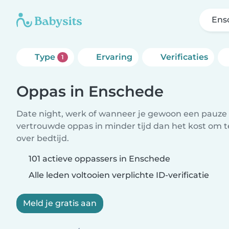
Ens
Type
Ervaring
Verificaties
1
Oppas in Enschede
Date night, werk of wanneer je gewoon een pauze 
vertrouwde oppas in minder tijd dan het kost om 
over bedtijd.
101 actieve oppassers in Enschede
Alle leden voltooien verplichte ID-verificatie
Meld je gratis aan