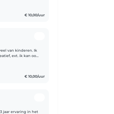
€ 10,00/uur
veel van kinderen. Ik
atief, ext. ik kan ook
ing.
€ 10,00/uur
 jaar ervaring in het