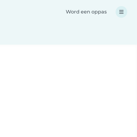
Word een oppas